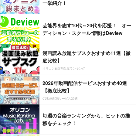
一挙紹介！
芸能界を志す10代～20代を応援！ オー
ディション・スクール情報はDeview
漫画読み放題サブスクおすすめ11選【徹
底比較】
オリコン顧客満足度ランキング
2026年動画配信サービスおすすめ40選
【徹底比較】
CS動画配信サービス20選
毎週の音楽ランキングから、ヒットの推
移をチェック！