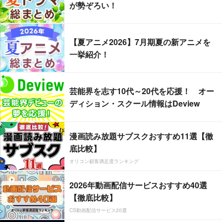
が勢ぞろい！
【夏アニメ2026】7月期夏の新アニメを
一挙紹介！
芸能界を志す10代～20代を応援！ オー
ディション・スクール情報はDeview
漫画読み放題サブスクおすすめ11選【徹
底比較】
オリコン顧客満足度ランキング
2026年動画配信サービスおすすめ40選
【徹底比較】
CS動画配信サービス20選