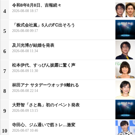
令和8年8月8日、吉報続々
4
2026-08-08 18:17
「株式会社嵐」5人のFC出そろう
5
2026-08-08 09:17
及川光博が結婚を発表
6
2026-08-08 11:34
松本伊代、すっぴん披露に驚く声
7
2026-08-09 11:30
林田アナ サタデーウオッチ9離れる
8
2026-08-08 22:14
大野智「さと島」初のイベント発表
9
2026-08-09 13:15
寺田心、ジム通いで筋トレ…激変
10
2026-08-07 10:46