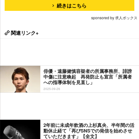
続きはこちら
sponsored by 求人ボックス
関連リンク+
俳優・遠藤健慎容疑者の所属事務所、誹謗
中傷に注意喚起 再発防止も宣言「所属者
への指導体制を見直し」
2025-09-26
2年前に未成年飲酒の上杉真央、半年間の活
動休止経て「再びSNSでの発信を始めさせ
ていただきます」【全文】