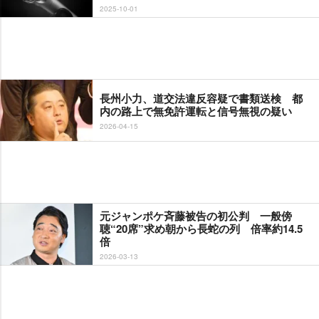
2025-10-01
長州小力、道交法違反容疑で書類送検 都
内の路上で無免許運転と信号無視の疑い
2026-04-15
元ジャンポケ斉藤被告の初公判 一般傍
聴“20席”求め朝から長蛇の列 倍率約14.5
倍
2026-03-13