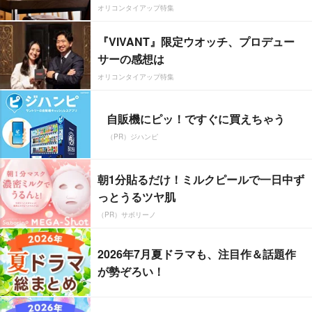
オリコンタイアップ特集
『VIVANT』限定ウオッチ、プロデュー
サーの感想は
オリコンタイアップ特集
自販機にピッ！ですぐに買えちゃう
（PR）ジハンピ
朝1分貼るだけ！ミルクピールで一日中ず
っとうるツヤ肌
（PR）サボリーノ
2026年7月夏ドラマも、注目作＆話題作
が勢ぞろい！