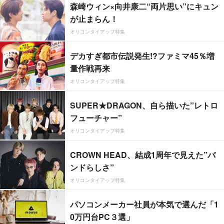
森崎ウィン×向井康二“両片思い”にキュン
が止まらん！
オリコンタイアップ特集
デカすぎ都市伝説発生!?ファミマ45％増
量作戦再来
オリコンタイアップ特集
SUPER★DRAGON、自ら描いた”レトロ
フューチャー”
オリコンタイアップ特集
CROWN HEAD、結成1周年で見えた”バ
ンドらしさ”
オリコンタイアップ特集
パソコンメーカー社員が本気で選んだ「1
0万円台PC３選」