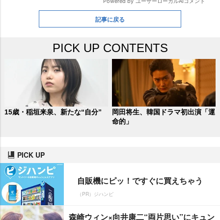
記事に戻る
PICK UP CONTENTS
15歳・稲垣来泉、新たな“自分”
岡田将生、韓国ドラマ初出演「運
命的」
PICK UP
自販機にピッ！ですぐに買えちゃう
（PR）ジハンピ
森崎ウィン×向井康二“両片思い”にキュン