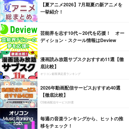
【夏アニメ2026】7月期夏の新アニメを
一挙紹介！
芸能界を志す10代～20代を応援！ オー
ディション・スクール情報はDeview
漫画読み放題サブスクおすすめ11選【徹
底比較】
オリコン顧客満足度ランキング
2026年動画配信サービスおすすめ40選
【徹底比較】
CS動画配信サービス20選
毎週の音楽ランキングから、ヒットの推
移をチェック！