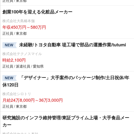
正社員 / 東京都
創業100年を迎える化粧品メーカー
株式会社大島椿本舗
年収450万円～580万円
正社員 / 東京都
未経験/トヨタ自動車 堤工場で部品の運搬作業/tutumi
NEW
株式会社テクノスマイル
時給2,100円
正社員 / 派遣社員 / 愛知県
「デザイナー」大手案件のパッケージ制作/土日祝休/年
NEW
休120日
株式会社シロトリ
月給24万8,000円～36万3,000円
正社員 / 東京都
研究施設のインフラ維持管理/東証プライム上場・大手食品メー
カー
株式会社ヤクルト本社