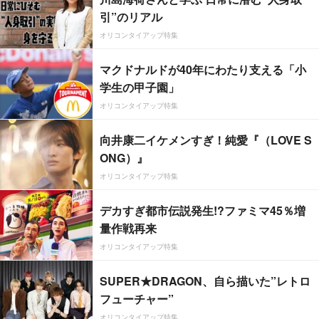
引”のリアル
オリコンタイアップ特集
マクドナルドが40年にわたり支える「小
学生の甲子園」
オリコンタイアップ特集
向井康二イケメンすぎ！純愛『（LOVE S
ONG）』
オリコンタイアップ特集
デカすぎ都市伝説発生!?ファミマ45％増
量作戦再来
オリコンタイアップ特集
SUPER★DRAGON、自ら描いた”レトロ
フューチャー”
オリコンタイアップ特集