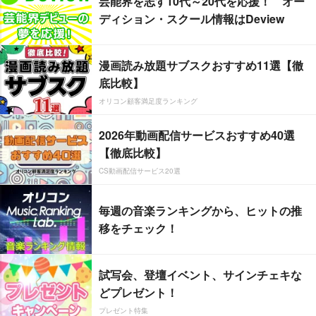
芸能界を志す10代～20代を応援！ オー
ディション・スクール情報はDeview
漫画読み放題サブスクおすすめ11選【徹
底比較】
オリコン顧客満足度ランキング
2026年動画配信サービスおすすめ40選
【徹底比較】
CS動画配信サービス20選
毎週の音楽ランキングから、ヒットの推
移をチェック！
試写会、登壇イベント、サインチェキな
どプレゼント！
プレゼント特集