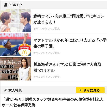
PICK UP
森崎ウィン×向井康二“両片思い”にキュン
が止まらん！
オリコンタイアップ特集
マクドナルドが40年にわたり支える「小学
生の甲子園」
オリコンタイアップ特集
川島海荷さんと学ぶ 日常に潜む“人身取
引”のリアル
オリコンタイアップ特集
求人特集
さらに見る
「週1から可」調理スタッフ/無資格可/午後のみ/住宅型有料老人
ホーム/社会保障完備