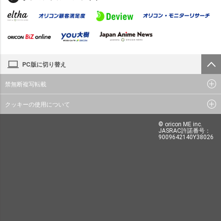
PC版に切り替え
禁無断複写転載
クッキーの使用について
© oricon ME inc.
JASRAC許諾番号：
9009642140Y38026