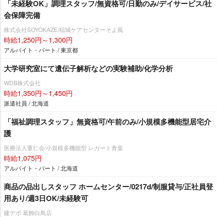
「未経験OK」調理スタッフ/無資格可/日勤のみ/デイサービス/社
会保障完備
株式会社SOYOKAZE/稲城ケアセンターそよ風
時給1,250円～1,300円
アルバイト・パート / 東京都
大学研究室にて遺伝子解析などの実験補助/化学分析
WDB株式会社
時給1,350円～1,450円
派遣社員 / 北海道
「福祉調理スタッフ」無資格可/午前のみ/小規模多機能型居宅介
護
医療法人重仁会/小規模多機能型 レガート青葉
時給1,075円
アルバイト・パート / 北海道
商品の品出しスタッフ ホームセンター/0217d/制服貸与/正社員登
用あり/週3日OK/未経験可
建デポ 葛飾白鳥店