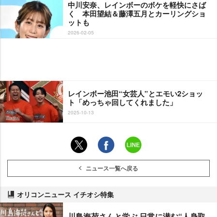
中川安奈、レインボーのボケを軽快にさば
く 本田望結＆藤澤五月とカーリングショ
ットも
2026-02-05
レインボー池田“女芸人”とエモい2ショッ
ト「めっちゃ回してくれました」
2025-10-13
ニュース一覧へ戻る
オリコンニュース イチオシ特集
川島海荷さんと学ぶ 日常に潜む“人身取