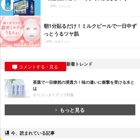
（PR）ジハンピ
朝1分貼るだけ！ミルクピールで一日中ず
っとうるツヤ肌
（PR）サボリーノ
新着トレンド
コメントする・見る
茶葉で一目瞭然の浸透力！味の違いに衝撃を受ける水と
は
オリコンタイアップ特集
もっと見る
今、読まれている記事