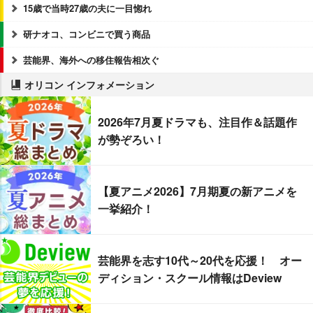
15歳で当時27歳の夫に一目惚れ
研ナオコ、コンビニで買う商品
芸能界、海外への移住報告相次ぐ
オリコン インフォメーション
2026年7月夏ドラマも、注目作＆話題作
が勢ぞろい！
【夏アニメ2026】7月期夏の新アニメを
一挙紹介！
芸能界を志す10代～20代を応援！ オー
ディション・スクール情報はDeview