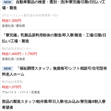
自動車製品の検査・選別・洗浄/寮完備/日勤/日払い/工
NEW
場・製造
UTエージェント株式会社AGT東海第一CU
時給1,300円
派遣社員 / 愛知県
「寮完備」乳製品原料用粉体の製造/即入寮/製造・工場/日勤/日
払い/工場・製造
株式会社京栄センター
時給1,400円～1,750円
派遣社員 / 北海道
「福祉調理スタッフ」無資格可/シフト相談可/住宅型有
NEW
料老人ホーム
株式会社来夢舘
時給1,075円
アルバイト・パート / 北海道
部品の製造スタッフ/軽作業/即日入寮/住み込み/寮完備/8割入寮
希望者