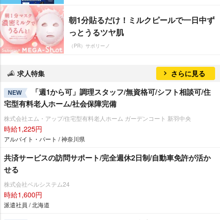
朝1分貼るだけ！ミルクピールで一日中ず
っとうるツヤ肌
（PR）サボリーノ
求人特集
さらに見る
「週1から可」調理スタッフ/無資格可/シフト相談可/住
NEW
宅型有料老人ホーム/社会保障完備
株式会社エム・アップ/住宅型有料老人ホーム ガーデンコート 新羽中央
時給1,225円
アルバイト・パート / 神奈川県
共済サービスの訪問サポート/完全週休2日制/自動車免許が活か
せる
株式会社ベルシステム24
時給1,600円
派遣社員 / 北海道