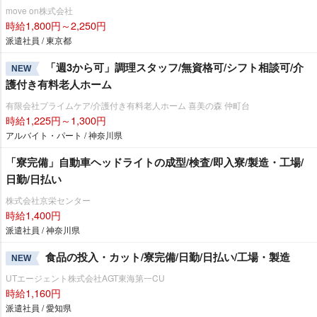
move on株式会社
時給1,800円～2,250円
派遣社員 / 東京都
「週3から可」調理スタッフ/無資格可/シフト相談可/介
NEW
護付き有料老人ホーム
有限会社プライムケア/介護付き有料老人ホーム 喜美の森 仲町台
時給1,225円～1,300円
アルバイト・パート / 神奈川県
「寮完備」自動車ヘッドライトの成型/検査/即入寮/製造・工場/
日勤/日払い
株式会社京栄センター
時給1,400円
派遣社員 / 神奈川県
食品の投入・カット/寮完備/日勤/日払い/工場・製造
NEW
UTエージェント株式会社AGT東海第一CU
時給1,160円
派遣社員 / 愛知県