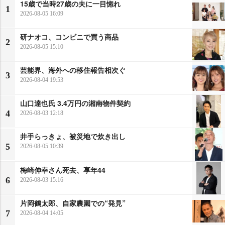
15歳で当時27歳の夫に一目惚れ
1
2026-08-05 16:09
研ナオコ、コンビニで買う商品
2
2026-08-05 15:10
芸能界、海外への移住報告相次ぐ
3
2026-08-04 19:53
山口達也氏 3.4万円の湘南物件契約
4
2026-08-03 12:18
井手らっきょ、被災地で炊き出し
5
2026-08-05 10:39
梅崎伸幸さん死去、享年44
6
2026-08-03 15:16
片岡鶴太郎、自家農園での“発見”
7
2026-08-04 14:05