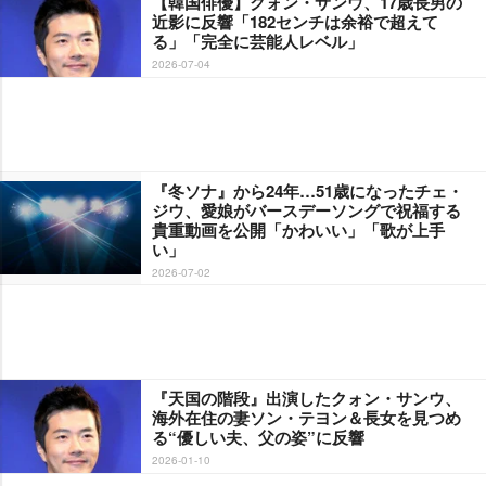
【韓国俳優】クォン・サンウ、17歳長男の
近影に反響「182センチは余裕で超えて
る」「完全に芸能人レベル」
2026-07-04
『冬ソナ』から24年…51歳になったチェ・
ジウ、愛娘がバースデーソングで祝福する
貴重動画を公開「かわいい」「歌が上手
い」
2026-07-02
『天国の階段』出演したクォン・サンウ、
海外在住の妻ソン・テヨン＆長女を見つめ
る“優しい夫、父の姿”に反響
2026-01-10