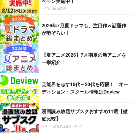
ペーン実施中！
（PR）chocoZAP
2026年7月夏ドラマも、注目作＆話題作
が勢ぞろい！
【夏アニメ2026】7月期夏の新アニメを
一挙紹介！
芸能界を志す10代～20代を応援！ オー
ディション・スクール情報はDeview
漫画読み放題サブスクおすすめ11選【徹
底比較】
オリコン顧客満足度ランキング