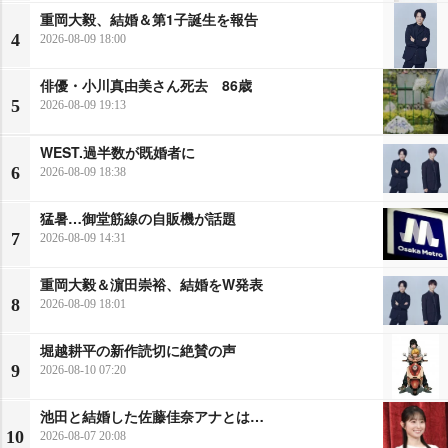
重岡大毅、結婚＆第1子誕生を報告
4
2026-08-09 18:00
俳優・小川真由美さん死去 86歳
5
2026-08-09 19:13
WEST.過半数が既婚者に
6
2026-08-09 18:38
猛暑…御堂筋線の自販機が話題
7
2026-08-09 14:31
重岡大毅＆濵田崇裕、結婚をW発表
8
2026-08-09 18:01
堀越耕平の新作読切に絶賛の声
9
2026-08-10 07:20
池田と結婚した佐藤佳奈アナとは…
10
2026-08-07 20:08