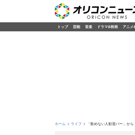
トップ
芸能
音楽
ドラマ&映画
アニメ
ホーム
ライフ
「飲めない人歓迎バー」から