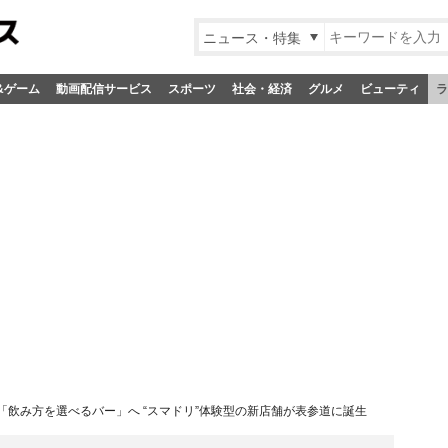
ニュース・特集
&ゲーム
動画配信サービス
スポーツ
社会・経済
グルメ
ビューティ
ラ
「飲み方を選べるバー」へ “スマドリ”体験型の新店舗が表参道に誕生