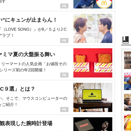
指す
い”にキュンが止まらん！
OVE SONG）』が8／５よりJ:C
アラブ！
ァミマ夏の大盤振る舞い
ミリーマートの人気企画「お値段その
、シリーズ初の年2回開催！
C９選」とは？
い。そこで、マウスコンピューターの
をご紹介！
界観表現した腕時計登場