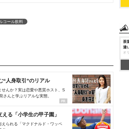
ルコール飲料
茶
違
オ
む“人身取引”のリアル
ませんか？実は恋愛や悪質ホスト、S
海荷さんと学ぶリアルな実態。
支える「小学生の甲子園」
与えられる「マクドナルド・ワッペ