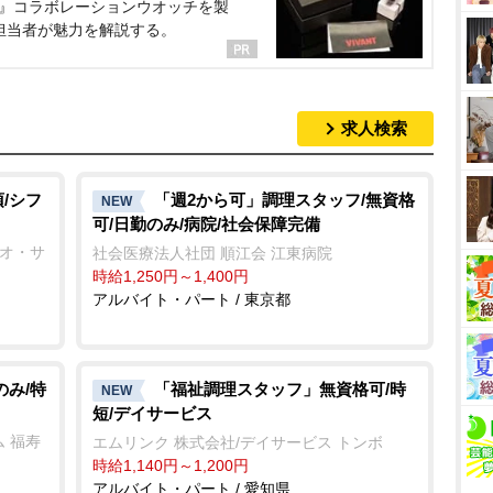
NT』コラボレーションウオッチを製
担当者が魅力を解説する。
求人検索
/シフ
「週2から可」調理スタッフ/無資格
NEW
可/日勤のみ/病院/社会保障完備
ネオ・サ
社会医療法人社団 順江会 江東病院
時給1,250円～1,400円
アルバイト・パート / 東京都
のみ/特
「福祉調理スタッフ」無資格可/時
NEW
短/デイサービス
 福寿
エムリンク 株式会社/デイサービス トンボ
時給1,140円～1,200円
アルバイト・パート / 愛知県