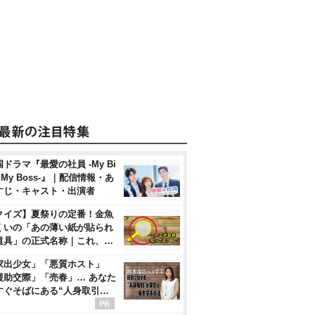
ドラマ『最愛の社員 -My Bi
, My Boss-』｜配信情報・あ
すじ・キャスト・出演者
クイズ】夏祭りの定番！金魚
くいの「あの薄い紙が貼られ
道具」の正式名称｜これ、…
家出少女」「悪質ホスト」
援助交際」「売春」… あなた
すぐそばにある“人身取引…