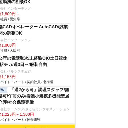
短勤務の相談OK
式会社インターテクノ
1,800円～
社員 / 愛知県
築CADオペレーター AutoCAD/残業
間の調整OK
式会社インターテクノ
1,800円
社員 / 大阪府
公庁の電話取次/未経験OK/土日祝休
/駅チカ/週3日～/服装自由
会社ベルシステム24
1,155円
バイト・パート / 契約社員 / 北海道
「週2から可」調理スタッフ/無
EW
格可/午前のみ/看護小規模多機能型居
介護/社会保障完備
限会社ホームケア/さくらカンタキステーション
1,225円～1,300円
バイト・パート / 神奈川県