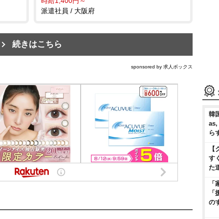
時給1,400円～
派遣社員 / 大阪府
続きはこちら
sponsored by 求人ボックス
韓国
as
ら
【
す
た
「
「
の