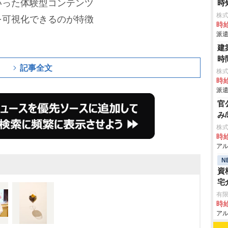
いった体験型コンテンツ
時
株
を可視化できるのが特徴
時給
派遣
建
時
記事全文
株
時給
派遣
官
み
株式
時給
アル
N
資
宅
有
時給
アル