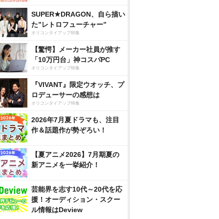
SUPER★DRAGON、自ら描い
た”レトロフューチャー”
オリコンタイアップ特集
【驚愕】メーカー社員が推す
「10万円台」神コスパPC
オリコンタイアップ特集
『VIVANT』限定ウオッチ、プ
ロデューサーの感想は
オリコンタイアップ特集
2026年7月夏ドラマも、注目
作＆話題作が勢ぞろい！
【夏アニメ2026】7月期夏の
新アニメを一挙紹介！
芸能界を志す10代～20代を応
援！オーディション・スクー
ル情報はDeview