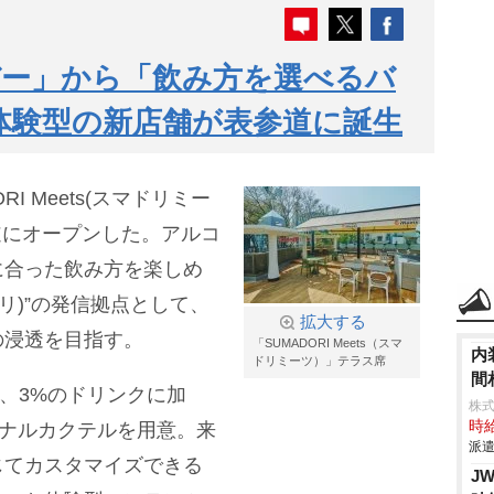
バー」から「飲み方を選べるバ
”体験型の新店舗が表参道に誕生
I Meets(スマドリミー
道にオープンした。アルコ
に合った飲み方を楽しめ
リ)”の発信拠点として、
拡大する
の浸透を目指す。
「SUMADORI Meets（スマ
内
ドリミーツ）」テラス席
間
%、3%のドリンクに加
株
時給
ジナルカクテルを用意。来
派遣
じてカスタマイズできる
J