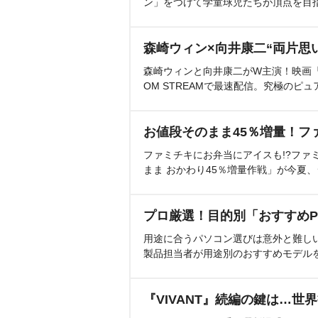
ン」をつけて学童球児たちが頂点を目
森崎ウィン×向井康二“両片思
森崎ウィンと向井康二がW主演！映画『（L
OM STREAMで最速配信。究極のピュ
お値段そのまま45％増量！フ
ファミチキにお弁当にアイスも!?ファ
まま おかわり45％増量作戦」が今夏
プロ厳選！目的別「おすすめP
用途に合うパソコン選びは意外と難し
製品担当者が用途別のおすすめモデル
『VIVANT』続編の鍵は…世