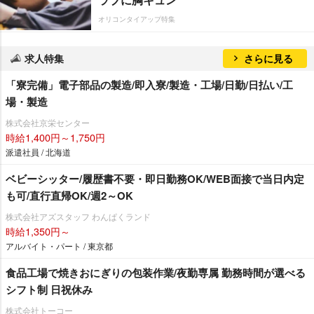
オリコンタイアップ特集
求人特集
さらに見る
「寮完備」電子部品の製造/即入寮/製造・工場/日勤/日払い/工
場・製造
株式会社京栄センター
時給1,400円～1,750円
派遣社員 / 北海道
ベビーシッター/履歴書不要・即日勤務OK/WEB面接で当日内定
も可/直行直帰OK/週2～OK
株式会社アズスタッフ わんぱくランド
時給1,350円～
アルバイト・パート / 東京都
食品工場で焼きおにぎりの包装作業/夜勤専属 勤務時間が選べる
シフト制 日祝休み
株式会社トーコー