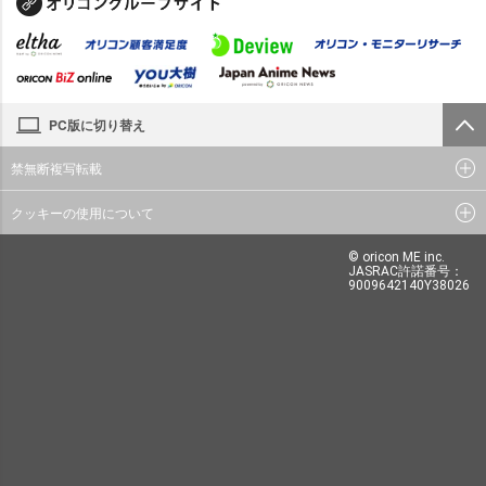
PC版に切り替え
禁無断複写転載
クッキーの使用について
© oricon ME inc.
JASRAC許諾番号：
9009642140Y38026