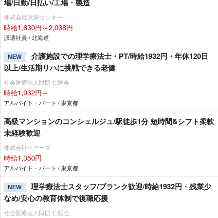
場/日勤/日払い/工場・製造
株式会社京栄センター
時給1,630円～2,038円
派遣社員 / 北海道
介護施設での理学療法士・PT/時給1932円・年休120日
NEW
以上/生活期リハに挑戦できる老健
社会医療法人財団 仁医会
時給1,932円～
アルバイト・パート / 東京都
高級マンションのコンシェルジュ/駅徒歩1分 短時間&シフト柔軟
未経験歓迎
株式会社ベアーズ
時給1,350円
アルバイト・パート / 東京都
理学療法士スタッフ/ブランク歓迎/時給1932円・残業少
NEW
なめ/安心の教育体制で復職応援
社会医療法人財団 仁医会