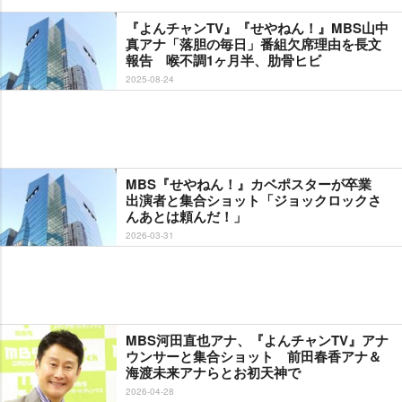
『よんチャンTV』『せやねん！』MBS山中
真アナ「落胆の毎日」番組欠席理由を長文
報告 喉不調1ヶ月半、肋骨ヒビ
2025-08-24
MBS『せやねん！』カベポスターが卒業
出演者と集合ショット「ジョックロックさ
んあとは頼んだ！」
2026-03-31
MBS河田直也アナ、『よんチャンTV』アナ
ウンサーと集合ショット 前田春香アナ＆
海渡未来アナらとお初天神で
2026-04-28