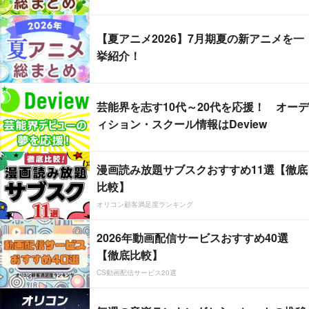
【夏アニメ2026】7月期夏の新アニメを一
挙紹介！
芸能界を志す10代～20代を応援！ オーデ
ィション・スクール情報はDeview
漫画読み放題サブスクおすすめ11選【徹底
比較】
オリコン顧客満足度ランキング
2026年動画配信サービスおすすめ40選
【徹底比較】
CS動画配信サービス20選