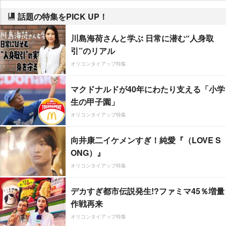
話題の特集をPICK UP！
川島海荷さんと学ぶ 日常に潜む“人身取
引”のリアル
オリコンタイアップ特集
マクドナルドが40年にわたり支える「小学
生の甲子園」
オリコンタイアップ特集
向井康二イケメンすぎ！純愛『（LOVE S
ONG）』
オリコンタイアップ特集
デカすぎ都市伝説発生!?ファミマ45％増量
作戦再来
オリコンタイアップ特集