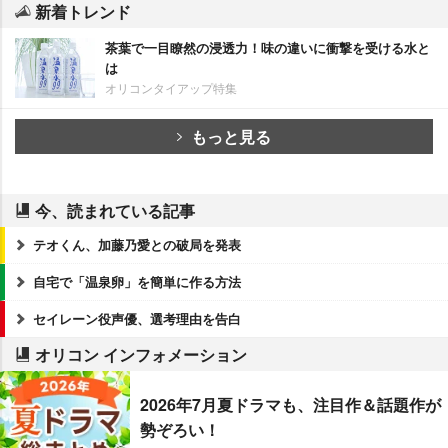
新着トレンド
茶葉で一目瞭然の浸透力！味の違いに衝撃を受ける水と
は
オリコンタイアップ特集
もっと見る
今、読まれている記事
テオくん、加藤乃愛との破局を発表
自宅で「温泉卵」を簡単に作る方法
セイレーン役声優、選考理由を告白
オリコン インフォメーション
2026年7月夏ドラマも、注目作＆話題作が
勢ぞろい！