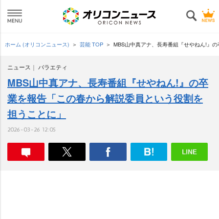
ホーム (オリコンニュース)
芸能 TOP
MBS山中真アナ、長寿番組『せやねん!』
ニュース
バラエティ
MBS山中真アナ、長寿番組『せやねん!』の卒
業を報告「この春から解説委員という役割を
担うことに」
2026-03-26 12:05