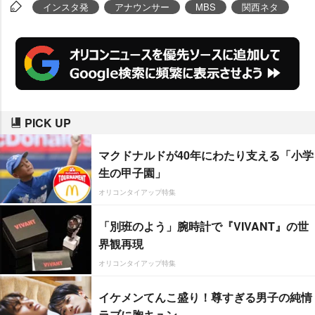
インスタ発
アナウンサー
MBS
関西ネタ
PICK UP
マクドナルドが40年にわたり支える「小学
生の甲子園」
オリコンタイアップ特集
「別班のよう」腕時計で『VIVANT』の世
界観再現
オリコンタイアップ特集
イケメンてんこ盛り！尊すぎる男子の純情
ラブに胸キュン