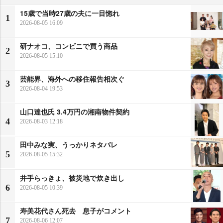
15歳で当時27歳の夫に一目惚れ
1
2026-08-05 16:09
研ナオコ、コンビニで買う商品
2
2026-08-05 15:10
芸能界、海外への移住報告相次ぐ
3
2026-08-04 19:53
山口達也氏 3.4万円の湘南物件契約
4
2026-08-03 12:18
田中みな実、うっかりネタバレ
5
2026-08-05 15:32
井手らっきょ、被災地で炊き出し
6
2026-08-05 10:39
寿美花代さん死去 息子がコメント
7
2026-08-06 12:07