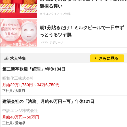
盤振る舞い
オリコンタイアップ特集
朝1分貼るだけ！ミルクピールで一日中ず
っとうるツヤ肌
（PR）サボリーノ
求人特集
さらに見る
第二新卒歓迎「経理」/年休134日
昭和化工株式会社
月給22万1,750円～34万6,750円
正社員 / 大阪府
建築会社の「法務」月給40万円～可」年休121日
中設エンジ株式会社
月給40万円～50万円
正社員 / 愛知県