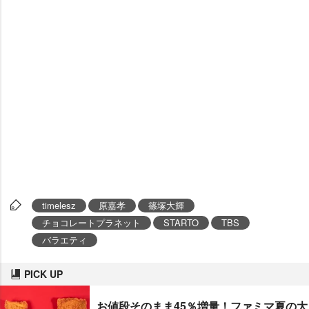
timelesz
原嘉孝
篠塚大輝
チョコレートプラネット
STARTO
TBS
バラエティ
PICK UP
お値段そのまま45％増量！ファミマ夏の大