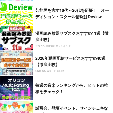
芸能界を志す10代～20代を応援！ オー
ディション・スクール情報はDeview
漫画読み放題サブスクおすすめ11選【徹
底比較】
オリコン顧客満足度ランキング
2026年動画配信サービスおすすめ40選
【徹底比較】
CS動画配信サービス20選
毎週の音楽ランキングから、ヒットの推
移をチェック！
試写会、登壇イベント、サインチェキな