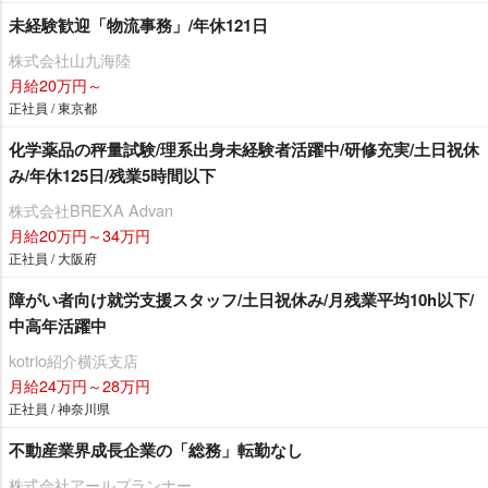
未経験歓迎「物流事務」/年休121日
株式会社山九海陸
月給20万円～
正社員 / 東京都
化学薬品の秤量試験/理系出身未経験者活躍中/研修充実/土日祝休
み/年休125日/残業5時間以下
株式会社BREXA Advan
月給20万円～34万円
正社員 / 大阪府
障がい者向け就労支援スタッフ/土日祝休み/月残業平均10h以下/
中高年活躍中
kotrio紹介横浜支店
月給24万円～28万円
正社員 / 神奈川県
不動産業界成長企業の「総務」転勤なし
株式会社アールプランナー