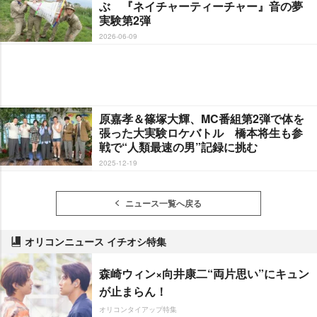
ぶ 『ネイチャーティーチャー』音の夢
実験第2弾
2026-06-09
原嘉孝＆篠塚大輝、MC番組第2弾で体を
張った大実験ロケバトル 橋本将生も参
戦で“人類最速の男”記録に挑む
2025-12-19
ニュース一覧へ戻る
オリコンニュース イチオシ特集
森崎ウィン×向井康二“両片思い”にキュン
が止まらん！
オリコンタイアップ特集