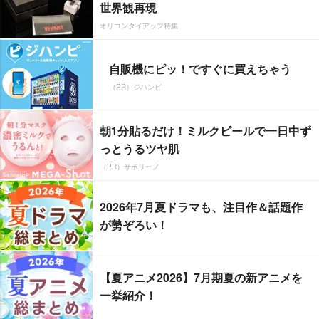
世界観再現
オリコンタイアップ特集
自販機にピッ！ですぐに買えちゃう
（PR）ジハンピ
朝1分貼るだけ！ミルクピールで一日中ず
っとうるツヤ肌
（PR）サボリーノ
2026年7月夏ドラマも、注目作＆話題作
が勢ぞろい！
【夏アニメ2026】7月期夏の新アニメを
一挙紹介！