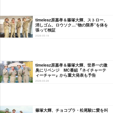
timelesz原嘉孝＆篠塚大輝、ストロー、
消しゴム、ロウソク…“物の限界”を体を
張って検証
2026-05-19
timelesz原嘉孝＆篠塚大輝、世界一の激
臭にリベンジ MC番組『ネイチャーテ
ィーチャー』から重大発表も予告
2026-03-28
篠塚大輝、チョコプラ・松尾駿に愛を叫