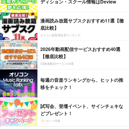
ディション・スクール情報はDeview
漫画読み放題サブスクおすすめ11選【徹
底比較】
オリコン顧客満足度ランキング
2026年動画配信サービスおすすめ40選
【徹底比較】
CS動画配信サービス20選
毎週の音楽ランキングから、ヒットの推
移をチェック！
試写会、登壇イベント、サインチェキな
どプレゼント！
プレゼント特集