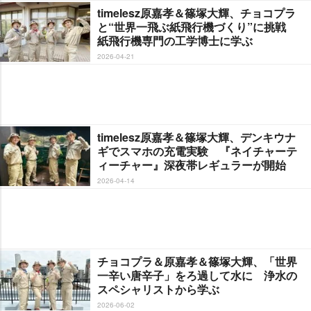
timelesz原嘉孝＆篠塚大輝、チョコプラ
と“世界一飛ぶ紙飛行機づくり”に挑戦
紙飛行機専門の工学博士に学ぶ
2026-04-21
timelesz原嘉孝＆篠塚大輝、デンキウナ
ギでスマホの充電実験 『ネイチャーテ
ィーチャー』深夜帯レギュラーが開始
2026-04-14
チョコプラ＆原嘉孝＆篠塚大輝、「世界
一辛い唐辛子」をろ過して水に 浄水の
スペシャリストから学ぶ
2026-06-02