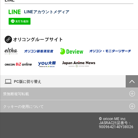
LINEアカウントメディア
PC版に切り替え
禁無断複写転載
クッキーの使用について
© oricon ME inc.
JASRAC許諾番号：
9009642140Y38026