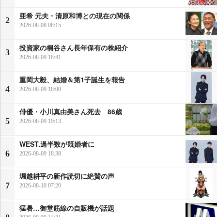
亜希 元夫・清原和博との現在の関係
2
2026-08-08 08:15
投資家の桐谷さん長年保有の株紹介
3
2026-08-09 18:41
重岡大毅、結婚＆第1子誕生を報告
4
2026-08-09 18:00
俳優・小川真由美さん死去 86歳
5
2026-08-09 19:13
WEST.過半数が既婚者に
6
2026-08-09 18:38
堀越耕平の新作読切に絶賛の声
7
2026-08-10 07:20
猛暑…御堂筋線の自販機が話題