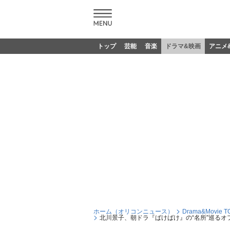
トップ
芸能
音楽
ドラマ&映画
アニメ
ホーム（オリコンニュース）
Drama&Movie T
北川景子、朝ドラ『ばけばけ』の“名所”巡る