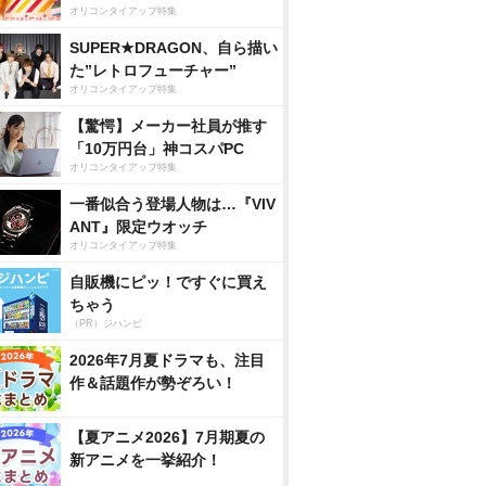
オリコンタイアップ特集
SUPER★DRAGON、自ら描い
た”レトロフューチャー”
オリコンタイアップ特集
【驚愕】メーカー社員が推す
「10万円台」神コスパPC
オリコンタイアップ特集
一番似合う登場人物は…『VIV
ANT』限定ウオッチ
オリコンタイアップ特集
自販機にピッ！ですぐに買え
ちゃう
（PR）ジハンピ
2026年7月夏ドラマも、注目
作＆話題作が勢ぞろい！
【夏アニメ2026】7月期夏の
新アニメを一挙紹介！