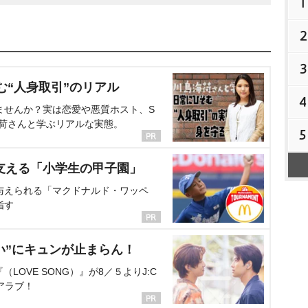
1
2
3
む“人身取引”のリアル
4
ませんか？実は恋愛や悪質ホスト、S
海荷さんと学ぶリアルな実態。
5
支える「小学生の甲子園」
与えられる「マクドナルド・ワッペ
指す
い”にキュンが止まらん！
OVE SONG）』が8／５よりJ:C
アラブ！