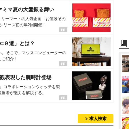
ァミマ夏の大盤振る舞い
ミリーマートの人気企画「お値段その
、シリーズ初の年2回開催！
C９選」とは？
い。そこで、マウスコンピューターの
をご紹介！
界観表現した腕時計登場
NT』コラボレーションウオッチを製
担当者が魅力を解説する。
求人検索