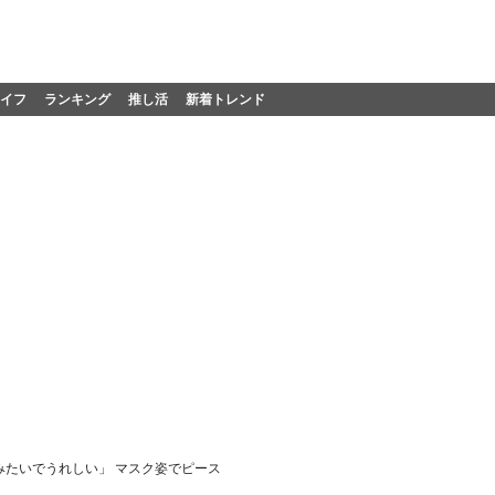
イフ
ランキング
推し活
新着トレンド
みたいでうれしい」 マスク姿でピース