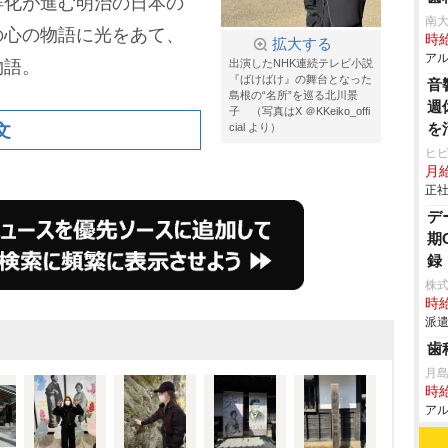
洋化が進む明治の日本の
南大
の心の物語に光をあて、
時給
拡大する
アル
物語。
出演したNHK連続テレビ小説
『ばけばけ』の舞台となった
音
島根の“名所”を巡る北川景
週
子 （写真はX ＠KKeiko_offi
文
を
cial より）
ヒ
月
正社
デ
期
録
株
時給
派遣
歯
月
時給
アル