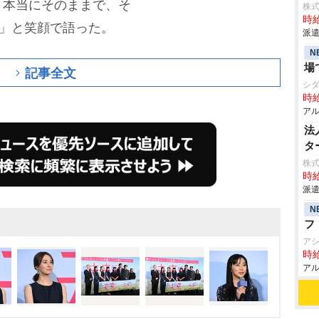
う本当にそのままで、そ
株
時給
)」と笑顔で語った。
派遣
N
場
記事全文
シ
時給
アル
法
タ
株式
時給
派遣
N
フ
ア
時給
アル