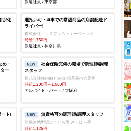
派遣社員 / 東京都
助/化
週払い可・4t車での常温商品の店舗配送ド
ライバー!
株式会社エクスプレス・エージェント
時給1,750円
派遣社員 / 神奈川県
なめ・
社会保険完備の職場で調理師/調理
NEW
スター
スタッフ
株式会社Nishiki Foods 錦秀苑内の厨房
時給1,200円～1,500円
アルバイト・パート / 大阪府
ート/
無資格可の調理師/調理スタッフ
NEW
幼保連携型認定こども園 さっぽろ夢
時給1,125円