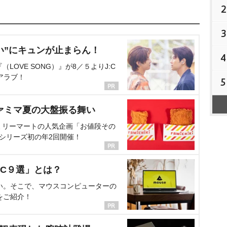
2
3
い”にキュンが止まらん！
4
OVE SONG）』が8／５よりJ:C
アラブ！
5
ァミマ夏の大盤振る舞い
ミリーマートの人気企画「お値段その
、シリーズ初の年2回開催！
C９選」とは？
い。そこで、マウスコンピューターの
をご紹介！