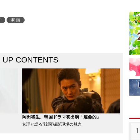
画
邦画
K UP CONTENTS
岡田将生、韓国ドラマ初出演「運命的」
玄理と語る“韓国”撮影現場の魅力
1