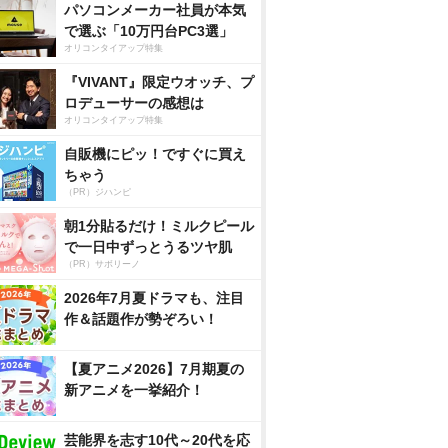
パソコンメーカー社員が本気
で選ぶ「10万円台PC3選」
オリコンタイアップ特集
『VIVANT』限定ウオッチ、プ
ロデューサーの感想は
オリコンタイアップ特集
自販機にピッ！ですぐに買え
ちゃう
（PR）ジハンピ
朝1分貼るだけ！ミルクピール
で一日中ずっとうるツヤ肌
（PR）サボリーノ
2026年7月夏ドラマも、注目
作＆話題作が勢ぞろい！
【夏アニメ2026】7月期夏の
新アニメを一挙紹介！
芸能界を志す10代～20代を応