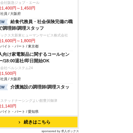
式会社阪急ジョブ・エール
1,400円～1,450円
社員 / 大阪府
給食代務員・社会保険完備の職
EW
で調理師/調理スタッフ
ダックス大新東ヒューマンサービス株式会社
1,600円～1,800円
バイト・パート / 東京都
人向け家電製品に関するコールセン
ー/18:00退社/即日開始OK
会社ベルシステム24
1,500円
社員 / 大阪府
介護施設の調理師/調理スタッ
EW
システッドナーシングよい館豊川御津
1,140円
バイト・パート / 愛知県
続きはこちら
sponsored by 求人ボックス