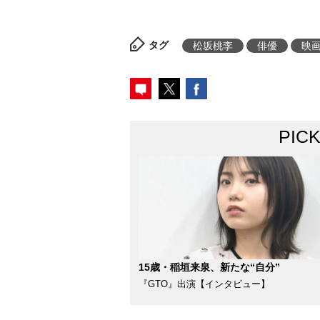
タグ
松坂桃李
俳優
映
PIC
15歳・稲垣来泉、新たな“自分”
『GTO』出演【インタビュー】