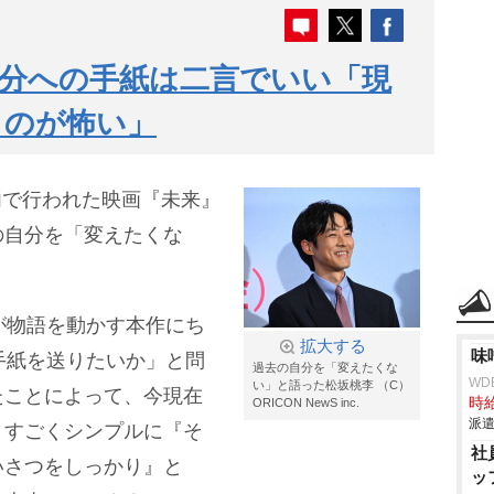
分への手紙は二言でいい「現
うのが怖い」
都内で行われた映画『未来』
の自分を「変えたくな
が物語を動かす本作にち
拡大する
味
手紙を送りたいか」と問
過去の自分を「変えたくな
WD
い」と語った松坂桃李 （C）
たことによって、今現在
時給
ORICON NewS inc.
派遣
、すごくシンプルに『そ
社
いさつをしっかり』と
ッ