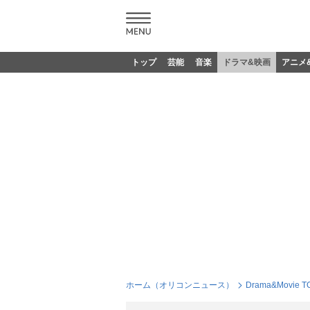
トップ
芸能
音楽
ドラマ&映画
アニメ
ホーム（オリコンニュース）
Drama&Movie T