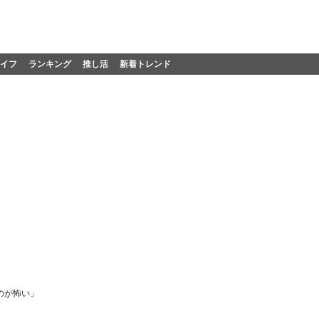
イフ
ランキング
推し活
新着トレンド
のが怖い」