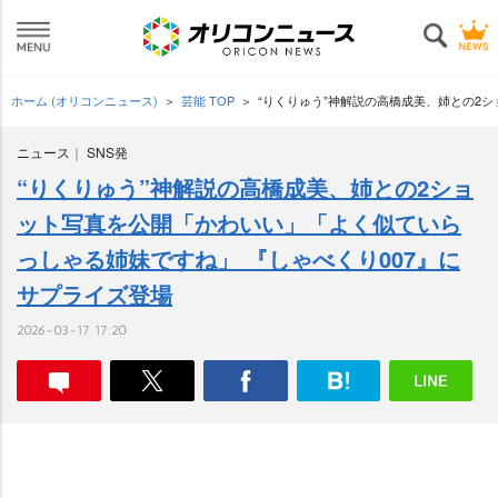
ホーム (オリコンニュース)
芸能 TOP
“りくりゅう”神解説の高橋成美、姉との2
ニュース
SNS発
“りくりゅう”神解説の高橋成美、姉との2ショ
ット写真を公開「かわいい」「よく似ていら
っしゃる姉妹ですね」 『しゃべくり007』に
サプライズ登場
2026-03-17 17:20