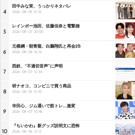
田中みな実、うっかりネタバレ
4
2026-08-05 15:32
レインボー池田、佐藤佳奈と電撃婚
5
2026-08-07 20:00
元横綱・朝青龍、白鵬翔氏と再会2S
6
2026-08-06 16:16
西鉄、“不適切音声”に声明
7
2026-08-07 12:34
研ナオコ、コンビニで買う商品
8
2026-08-05 15:10
寺田心、ジム通いで筋トレ…激変
9
2026-08-07 10:46
『ちいかわ』新グッズ説明文に恐怖
10
2026-08-06 12:15