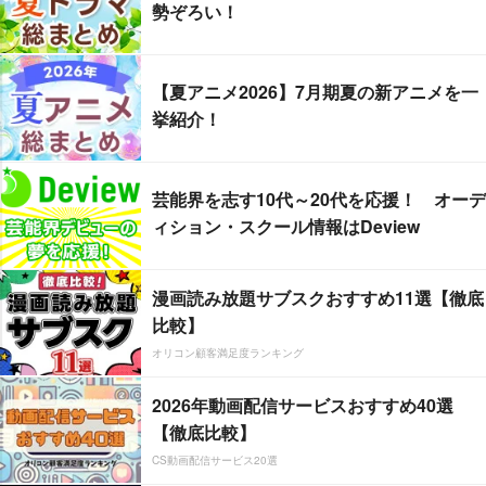
勢ぞろい！
【夏アニメ2026】7月期夏の新アニメを一
挙紹介！
芸能界を志す10代～20代を応援！ オーデ
ィション・スクール情報はDeview
漫画読み放題サブスクおすすめ11選【徹底
比較】
オリコン顧客満足度ランキング
2026年動画配信サービスおすすめ40選
【徹底比較】
CS動画配信サービス20選