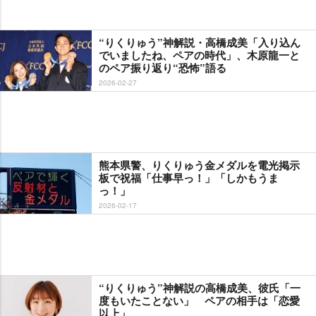
“りくりゅう”神解説・高橋成美「入り込ん
でいましたね、ペアの時代」、木原龍一と
のペア振り返り“恐怖”語る
2026-02-27
熊本県警、りくりゅう金メダルを電光掲示
板で祝福「仕事早っ！」「しかもうま
っ！」
2026-02-17
“りくりゅう”神解説の高橋成美、彼氏「一
度もいたことない」 ペアの相手は「恋愛
以上」