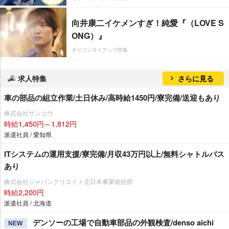
向井康二イケメンすぎ！純愛『（LOVE S
ONG）』
オリコンタイアップ特集
求人特集
さらに見る
車の部品の組立作業/土日休み/高時給1450円/寮完備/送迎もあり
株式会社サンコウ
時給1,450円～1,812円
派遣社員 / 愛知県
ITシステムの運用支援/寮完備/月収43万円以上/無料シャトルバス
あり
株式会社ジャパンクリエイト北日本事業統括部
時給2,200円
派遣社員 / 北海道
デンソーの工場で自動車部品の外観検査/denso aichi
NEW