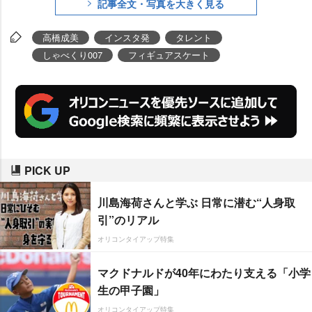
記事全文・写真を大きく見る
高橋成美
インスタ発
タレント
しゃべくり007
フィギュアスケート
PICK UP
川島海荷さんと学ぶ 日常に潜む“人身取
引”のリアル
オリコンタイアップ特集
マクドナルドが40年にわたり支える「小学
生の甲子園」
オリコンタイアップ特集