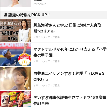
2026-03-18
話題の特集をPICK UP！
川島海荷さんと学ぶ 日常に潜む“人身取
引”のリアル
オリコンタイアップ特集
マクドナルドが40年にわたり支える「小学
生の甲子園」
オリコンタイアップ特集
向井康二イケメンすぎ！純愛『（LOVE S
ONG）』
オリコンタイアップ特集
デカすぎ都市伝説発生!?ファミマ45％増量
作戦再来