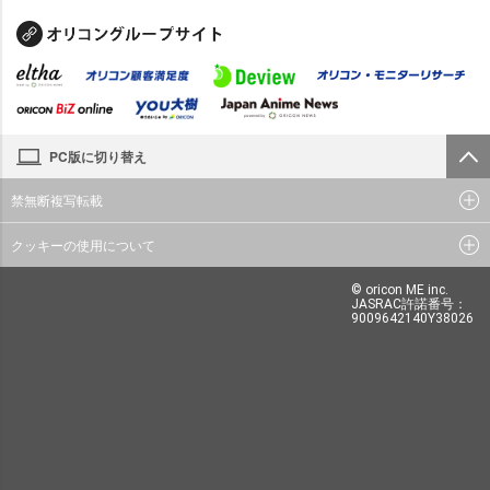
PC版に切り替え
禁無断複写転載
クッキーの使用について
© oricon ME inc.
JASRAC許諾番号：
9009642140Y38026