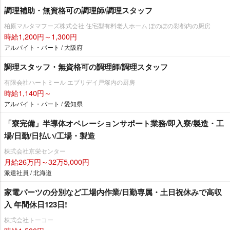
調理補助・無資格可の調理師/調理スタッフ
柏原マルタマフーズ株式会社 住宅型有料老人ホーム ぽのぽの彩都内の厨房
時給1,200円～1,300円
アルバイト・パート / 大阪府
調理スタッフ・無資格可の調理師/調理スタッフ
有限会社ハートミール エブリデイ戸塚内の厨房
時給1,140円～
アルバイト・パート / 愛知県
「寮完備」半導体オペレーションサポート業務/即入寮/製造・工
場/日勤/日払い/工場・製造
株式会社京栄センター
月給26万円～32万5,000円
派遣社員 / 北海道
家電パーツの分別など工場内作業/日勤専属・土日祝休みで高収
入 年間休日123日!
株式会社トーコー