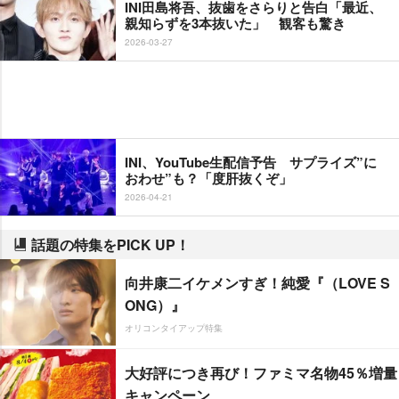
INI田島将吾、抜歯をさらりと告白「最近、
親知らずを3本抜いた」 観客も驚き
2026-03-27
INI、YouTube生配信予告 サプライズ”に
おわせ”も？「度肝抜くぞ」
2026-04-21
話題の特集をPICK UP！
向井康二イケメンすぎ！純愛『（LOVE S
ONG）』
オリコンタイアップ特集
大好評につき再び！ファミマ名物45％増量
キャンペーン