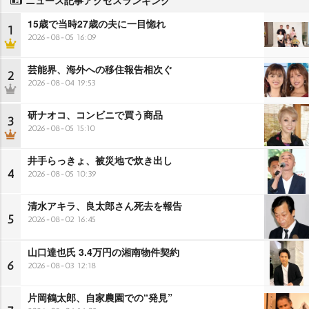
15歳で当時27歳の夫に一目惚れ
1
2026-08-05 16:09
芸能界、海外への移住報告相次ぐ
2
2026-08-04 19:53
研ナオコ、コンビニで買う商品
3
2026-08-05 15:10
井手らっきょ、被災地で炊き出し
4
2026-08-05 10:39
清水アキラ、良太郎さん死去を報告
5
2026-08-02 16:45
山口達也氏 3.4万円の湘南物件契約
6
2026-08-03 12:18
片岡鶴太郎、自家農園での“発見”