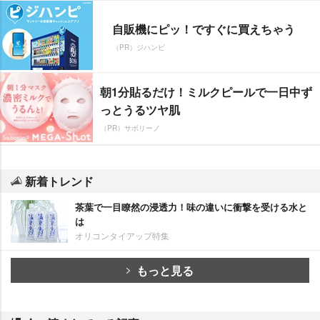
自販機にピッ！ですぐに買えちゃう
（PR）ジハンピ
朝1分貼るだけ！ミルクピールで一日中ず
っとうるツヤ肌
（PR）サボリーノ
新着トレンド
茶葉で一目瞭然の浸透力！味の違いに衝撃を受ける水と
は
オリコンタイアップ特集
もっと見る