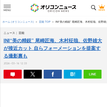
ホーム (オリコンニュース)
芸能 TOP
INI“美の精鋭” 尾崎匠海、木村柾哉、佐
ニュース
芸能
INI“美の精鋭” 尾崎匠海、木村柾哉、佐野雄大
が接近カット 自らフォーメーションを提案す
る撮影裏も
2026-03-16 12:33