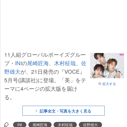
11人組グローバルボーイズグルー
プ・
INI
の
尾崎匠海
、
木村柾哉
、
佐
野雄大
が、21日発売の『VOCE』
5月号(講談社)に登場。「美」をテ
拡大する
ーマに4ページの拡大版を届け
る。
記事全文・写真を大きく見る
INI
尾崎匠海
木村柾哉
佐野雄大