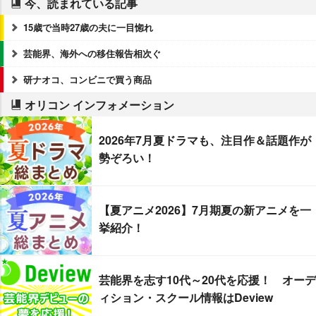
今、読まれている記事
15歳で当時27歳の夫に一目惚れ
芸能界、海外への移住報告相次ぐ
研ナオコ、コンビニで買う商品
オリコン インフォメーション
2026年7月夏ドラマも、注目作＆話題作が
勢ぞろい！
【夏アニメ2026】7月期夏の新アニメを一
挙紹介！
芸能界を志す10代～20代を応援！ オーデ
ィション・スクール情報はDeview