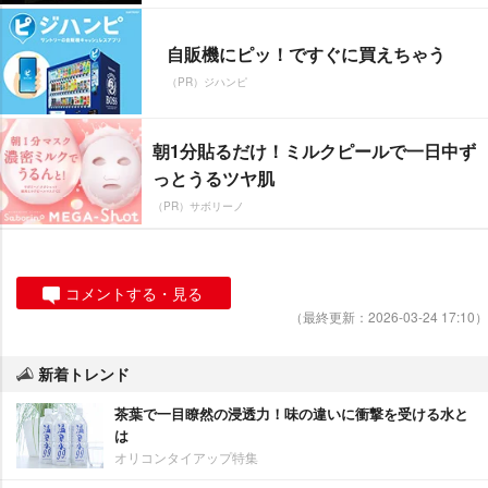
自販機にピッ！ですぐに買えちゃう
（PR）ジハンピ
朝1分貼るだけ！ミルクピールで一日中ず
っとうるツヤ肌
（PR）サボリーノ
コメントする・見る
（最終更新：2026-03-24 17:10）
新着トレンド
茶葉で一目瞭然の浸透力！味の違いに衝撃を受ける水と
は
オリコンタイアップ特集