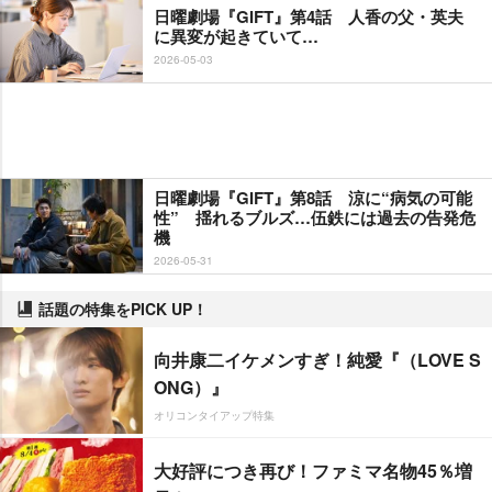
日曜劇場『GIFT』第4話 人香の父・英夫
に異変が起きていて…
2026-05-03
日曜劇場『GIFT』第8話 涼に“病気の可能
性” 揺れるブルズ…伍鉄には過去の告発危
機
2026-05-31
話題の特集をPICK UP！
向井康二イケメンすぎ！純愛『（LOVE S
ONG）』
オリコンタイアップ特集
大好評につき再び！ファミマ名物45％増