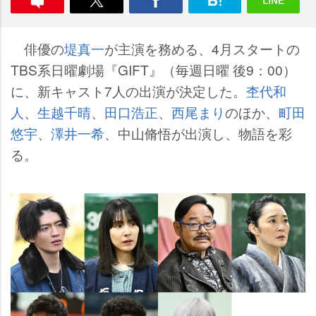
俳優の
堤真一
が主演を務める、4月スタートの
TBS系日曜劇場『GIFT』（毎週日曜 後9：00）
に、新キャスト7人の出演が決定した。
杢代和
人
、
生越千晴
、
田口浩正
、
西尾まり
のほか、
町田
悠宇
、
澤井一希
、中山脩悟が出演し、物語を彩
る。