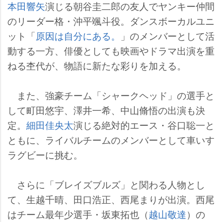
本田響矢
演じる朝谷圭二郎の友人でヤンキー仲間
のリーダー格・沖平颯斗役。ダンスボーカルユニ
ット「
原因は自分にある。
」のメンバーとして活
動する一方、俳優としても映画やドラマ出演を重
ねる杢代が、物語に新たな彩りを加える。
また、強豪チーム「シャークヘッド」の選手と
して町田悠宇、澤井一希、中山脩悟の出演も決
定。
細田佳央太
演じる絶対的エース・谷口聡一と
ともに、ライバルチームのメンバーとして車いす
ラグビーに挑む。
さらに「ブレイズブルズ」と関わる人物とし
て、生越千晴、田口浩正、西尾まりが出演。西尾
はチーム最年少選手・坂東拓也（
越山敬達
）の