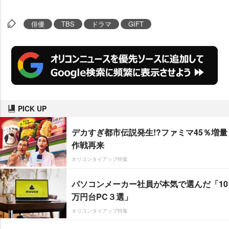
俳優
TBS
ドラマ
GIFT
PICK UP
デカすぎ都市伝説発生!?ファミマ45％増量
作戦再来
オリコンタイアップ特集
パソコンメーカー社員が本気で選んだ「10
万円台PC３選」
オリコンタイアップ特集