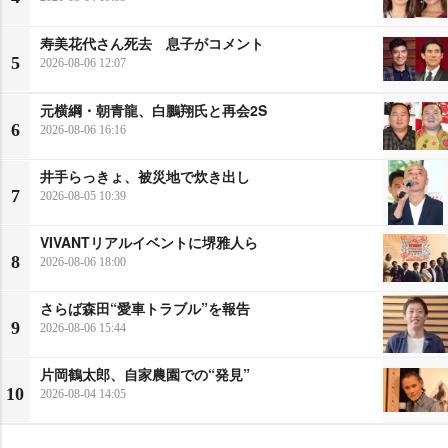
寿美花代さん死去 息子がコメント
5
2026-08-06 12:07
元横綱・朝青龍、白鵬翔氏と再会2S
6
2026-08-06 16:16
井手らっきょ、被災地で炊き出し
7
2026-08-05 10:39
VIVANTリアルイベントに堺雅人ら
8
2026-08-06 18:00
さらば森田“愛車トラブル”を報告
9
2026-08-06 15:44
片岡鶴太郎、自家農園での“発見”
10
2026-08-04 14:05