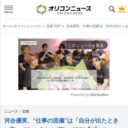
ホーム (オリコンニュース)
芸能 TOP
河合優実、“仕事の流儀”は「自分が出たとき
このニュースを見る
arrow_forward_ios
Powered by 
GliaStudios
M
ニュース
芸能
u
t
河合優実、“仕事の流儀”は「自分が出たとき
e