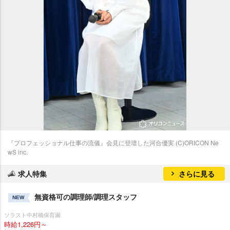
『プロフェッショナル仕事の流儀』会見に登壇した河合優実 (C)ORICON Ne
wS inc.
求人特集
さらに見る
無資格可の調理師/調理スタッフ
NEW
ソラスト中村橋保育園
時給1,226円～