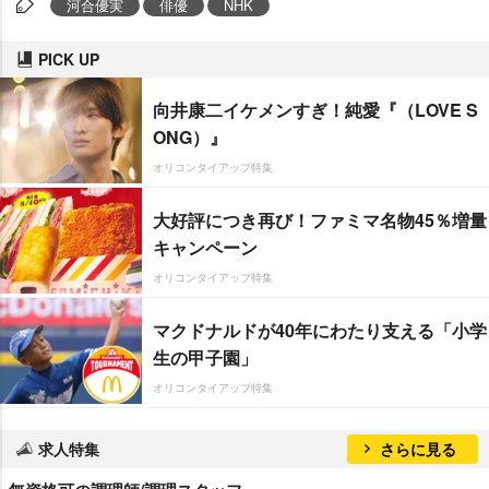
河合優実
俳優
NHK
PICK UP
向井康二イケメンすぎ！純愛『（LOVE S
ONG）』
オリコンタイアップ特集
大好評につき再び！ファミマ名物45％増量
キャンペーン
オリコンタイアップ特集
マクドナルドが40年にわたり支える「小学
生の甲子園」
オリコンタイアップ特集
求人特集
さらに見る