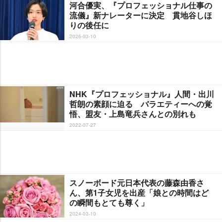
河合優実、『プロフェッショナル仕事の
流儀』新ナレーターに決定 貫地谷しほ
りの後任に
2026-03-10
NHK『プロフェッショナル』人間・出川
哲朗の素顔に迫る バラエティーへの覚
悟、盟友・上島竜兵さんとの別れも
2022-07-27
スノーボード元日本代表の藤森由香さ
ん、第1子女児を出産「娘との時間はど
の瞬間もとても尊く」
2024-03-10