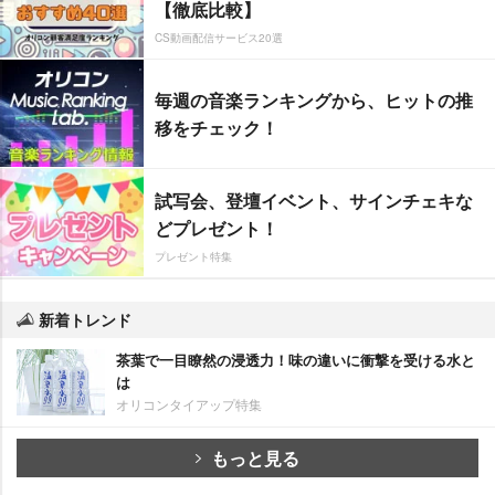
【徹底比較】
CS動画配信サービス20選
毎週の音楽ランキングから、ヒットの推
移をチェック！
試写会、登壇イベント、サインチェキな
どプレゼント！
プレゼント特集
新着トレンド
茶葉で一目瞭然の浸透力！味の違いに衝撃を受ける水と
は
オリコンタイアップ特集
もっと見る