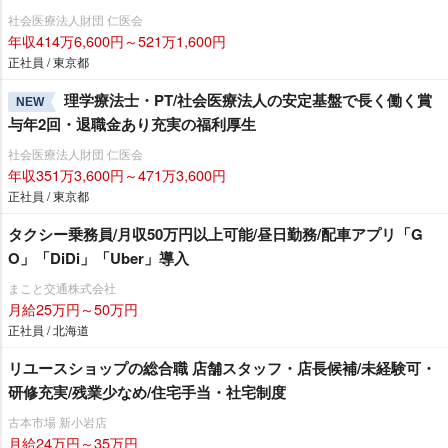
社会医療法人財団 仁医会
年収414万6,600円～521万1,600円
正社員 / 東京都
理学療法士・PT/社会医療法人の安定基盤で長く働く賞
NEW
与年2回・退職金あり充実の福利厚生
社会医療法人財団 仁医会
年収351万3,600円～471万3,600円
正社員 / 東京都
タクシー乗務員/月収50万円以上可能/昼日勤務/配車アプリ「G
O」「DiDi」「Uber」導入
まこと交通株式会社
月給25万円～50万円
正社員 / 北海道
リユースショップの総合職 店舗スタッフ・店長候補/未経験可・
研修充実/残業少なめ/住宅手当・社宅制度
古本市場 新小岩店
月給24万円～35万円