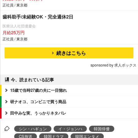
正社員 / 東京都
歯科助手/未経験OK・完全週休2日
医療法人社団優慶会
月給25万円
正社員 / 東京都
続きはこちら
sponsored by 求人ボックス
今、読まれている記事
15歳で当時27歳の夫に一目惚れ
研ナオコ、コンビニで買う商品
田中みな実、うっかりネタバレ
シン・ハギュン
イ・ジョンハ
韓国俳優
CS放送
韓国ドラマ
韓国エンタメ