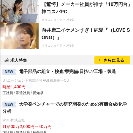
【驚愕】メーカー社員が推す「10万円台」
神コスパPC
オリコンタイアップ特集
向井康二イケメンすぎ！純愛『（LOVE S
ONG）』
オリコンタイアップ特集
求人特集
さらに見る
電子部品の組立・検査/寮完備/日払い/工場・製造
NEW
UTエージェント株式会社AGT東海第一CU
時給1,400円
正社員 / 派遣社員 / 愛知県
大学発ベンチャーでの研究開発のための有機合成/化学
NEW
分析
WDB株式会社
月給35万2,000円～40万円
正社員 / 派遣社員 / 神奈川県