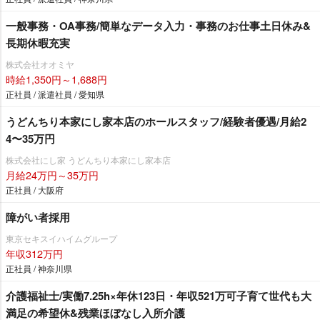
一般事務・OA事務/簡単なデータ入力・事務のお仕事土日休み&
長期休暇充実
株式会社オオミヤ
時給1,350円～1,688円
正社員 / 派遣社員 / 愛知県
うどんちり本家にし家本店のホールスタッフ/経験者優遇/月給2
4〜35万円
株式会社にし家 うどんちり本家にし家本店
月給24万円～35万円
正社員 / 大阪府
障がい者採用
東京セキスイハイムグループ
年収312万円
正社員 / 神奈川県
介護福祉士/実働7.25h×年休123日・年収521万可子育て世代も大
満足の希望休&残業ほぼなし入所介護