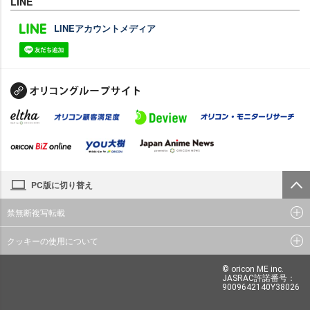
LINE
LINEアカウントメディア
PC版に切り替え
禁無断複写転載
クッキーの使用について
© oricon ME inc.
JASRAC許諾番号：
9009642140Y38026