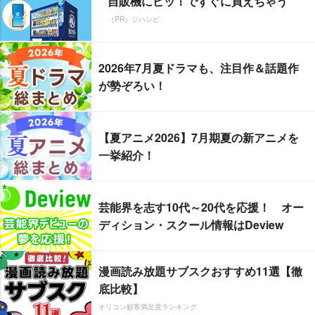
自販機にピッ！ですぐに買えちゃう
（PR）ジハンピ
2026年7月夏ドラマも、注目作＆話題作
が勢ぞろい！
【夏アニメ2026】7月期夏の新アニメを
一挙紹介！
芸能界を志す10代～20代を応援！ オー
ディション・スクール情報はDeview
漫画読み放題サブスクおすすめ11選【徹
底比較】
オリコン顧客満足度ランキング