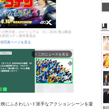
の堕天使』のビジュアル （C）2026 青山剛昌
名探偵コナン製作委員会
写真ページを見る
このニュースを見る
arrow_forward_ios
映にふさわしいド派手なアクションシーンを凝