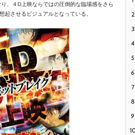
1
なり、４D上映ならではの圧倒的な臨場感をさら
を想起させるビジュアルとなっている。
2
3
4
5
6
7
8
9
1