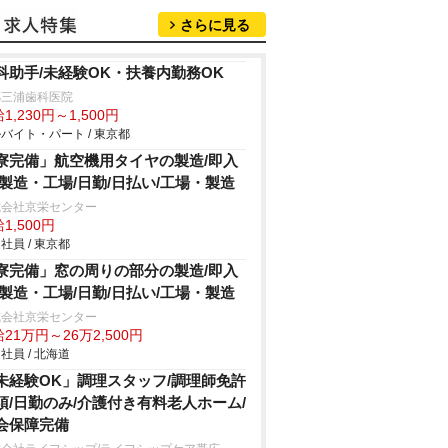
さらに見る
科助手/未経験OK・扶養内勤務OK
郷三浦歯科医院
1,230円～1,500円
バイト・パート / 東京都
寮完備」航空機用タイヤの製造/即入
/製造・工場/日勤/日払い/工場・製造
式会社京栄センター
1,500円
社員 / 東京都
寮完備」窓の周りの部分の製造/即入
/製造・工場/日勤/日払い/工場・製造
式会社京栄センター
21万円～26万2,500円
社員 / 北海道
未経験OK」調理スタッフ/調理師免許
須/日勤のみ/介護付き有料老人ホーム/
会保障完備