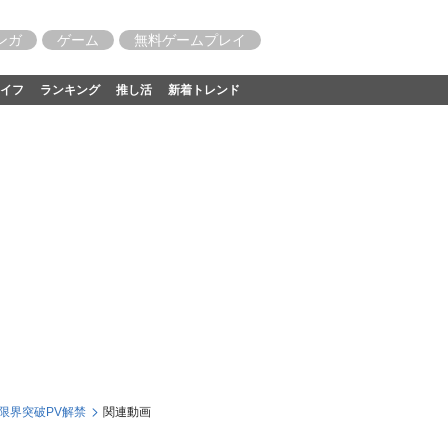
ンガ
ゲーム
無料ゲームプレイ
イフ
ランキング
推し活
新着トレンド
限界突破PV解禁
関連動画