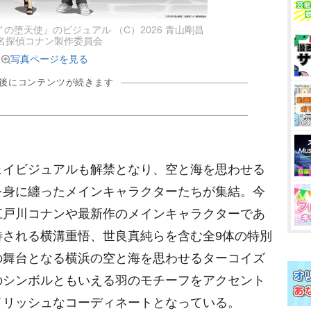
の堕天使』のビジュアル （C）2026 青山剛昌
名探偵コナン製作委員会
写真ページを見る
の後にコンテンツが続きます
イビジュアルも解禁となり、空と海を思わせる
を身に纏ったメインキャラクターたちが集結。今
江戸川コナンや最新作のメインキャラクターであ
待される横溝重悟、世良真純らを含む全9体の特別
の舞台となる横浜の空と海を思わせるターコイズ
のシンボルともいえる羽のモチーフをアクセント
イリッシュなコーディネートとなっている。