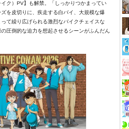
M
イク）PV】も解禁。「しっかりつかまってい
u
ーズを皮切りに、疾走する白バイ、大規模な爆
t
よって繰り広げられる激烈なバイクチェイスな
e
際の圧倒的な迫力を想起させるシーンがふんだん