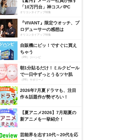
【驚愕】メーカー社員が推す
「10万円台」神コスパPC
オリコンタイアップ特集
『VIVANT』限定ウオッチ、プ
ロデューサーの感想は
オリコンタイアップ特集
自販機にピッ！ですぐに買え
ちゃう
（PR）ジハンピ
朝1分貼るだけ！ミルクピール
で一日中ずっとうるツヤ肌
（PR）サボリーノ
2026年7月夏ドラマも、注目
作＆話題作が勢ぞろい！
【夏アニメ2026】7月期夏の
新アニメを一挙紹介！
芸能界を志す10代～20代を応