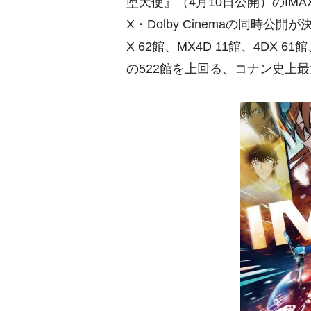
堕天使』（4月10日公開）のIM
X・Dolby Cinemaの同時公開
X 62館、MX4D 11館、4DX 6
の522館を上回る、コナン史上