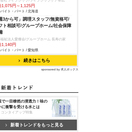
式会社ライフシップ/ライフシップケア帯広
1,075円～1,125円
バイト・パート / 北海道
週3から可」調理スタッフ/無資格可/
フト相談可/グループホーム/社会保障
備
福祉法人愛燦会/グループホーム 長寿の家
1,140円
バイト・パート / 愛知県
続きはこちら
sponsored by 求人ボックス
葉で一目瞭然の浸透力！味の
いに衝撃を受ける水とは
リコンタイアップ特集
新着トレンドをもっと見る