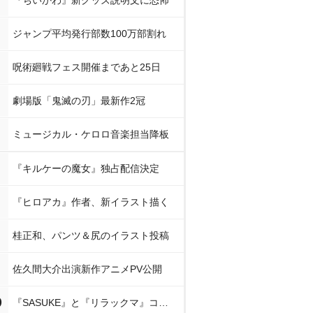
『ちいかわ』新グッズ説明文に恐怖
ジャンプ平均発行部数100万部割れ
呪術廻戦フェス開催まであと25日
劇場版「鬼滅の刃」最新作2冠
ミュージカル・ケロロ音楽担当降板
『キルケーの魔女』独占配信決定
『ヒロアカ』作者、新イラスト描く
桂正和、パンツ＆尻のイラスト投稿
佐久間大介出演新作アニメPV公開
0
『SASUKE』と『リラックマ』コラボ