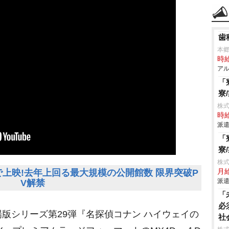
歯
本
時給
アル
「
寮
株
時給
派遣
「
寮
株
で上映!去年上回る最大規模の公開館数 限界突破P
月給
派遣
V解禁
「
必
シリーズ第29弾『名探偵コナン ハイウェイの
社