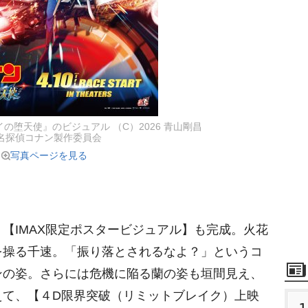
の堕天使』のビジュアル （C）2026 青山剛昌
名探偵コナン製作委員会
写真ページを見る
IMAX限定ポスタービジュアル】も完成。火花
を操る千速。「振り落とされるなよ？」というコ
ンの姿。さらには危機に陥る蘭の姿も垣間見え、
えて、【４D限界突破（リミットブレイク）上映