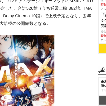
AX、プレミアムラージフォーマットのMX4D・４D
株
時給
が決定した。合計526館（うち通常上映 382館、IMA
アル
「
1館、Dolby Cinema 10館）で上映予定となり、去年
シ
最大規模の公開館数となる。
完
社会
時給
アル
茶
違
オ