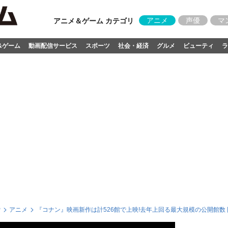
アニメ
声優
マ
アニメ＆ゲーム カテゴリ
&ゲーム
動画配信サービス
スポーツ
社会・経済
グルメ
ビューティ
ラ
P
アニメ
『コナン』映画新作は計526館で上映!去年上回る最大規模の公開館数 