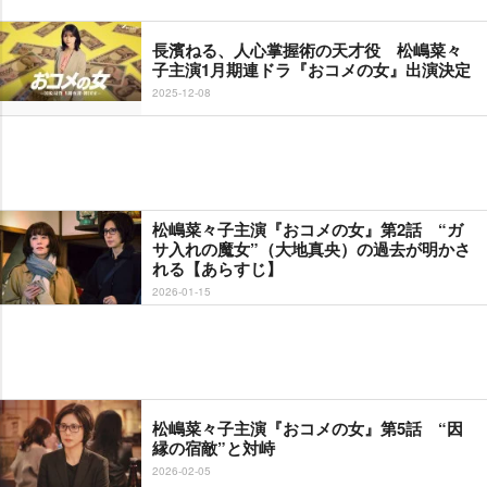
長濱ねる、人心掌握術の天才役 松嶋菜々
子主演1月期連ドラ『おコメの女』出演決定
2025-12-08
松嶋菜々子主演『おコメの女』第2話 “ガ
サ入れの魔女”（大地真央）の過去が明かさ
れる【あらすじ】
2026-01-15
松嶋菜々子主演『おコメの女』第5話 “因
縁の宿敵”と対峙
2026-02-05