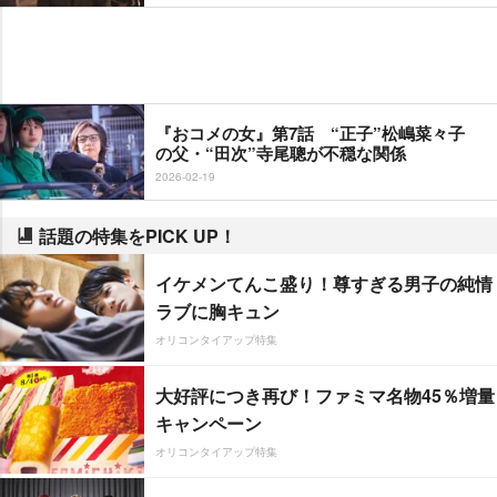
『おコメの女』第7話 “正子”松嶋菜々子
の父・“田次”寺尾聰が不穏な関係
2026-02-19
話題の特集をPICK UP！
イケメンてんこ盛り！尊すぎる男子の純情
ラブに胸キュン
オリコンタイアップ特集
大好評につき再び！ファミマ名物45％増量
キャンペーン
オリコンタイアップ特集