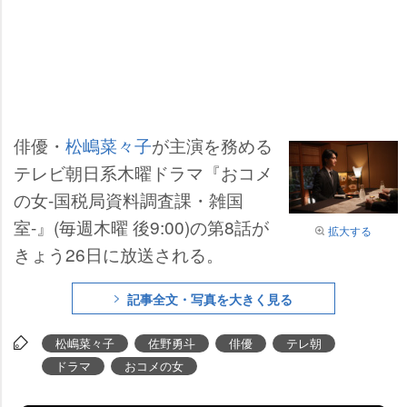
俳優・
松嶋菜々子
が主演を務める
テレビ朝日系木曜ドラマ『おコメ
の女-国税局資料調査課・雑国
室-』(毎週木曜 後9:00)の第8話が
拡大する
きょう26日に放送される。
記事全文・写真を大きく見る
松嶋菜々子
佐野勇斗
俳優
テレ朝
ドラマ
おコメの女