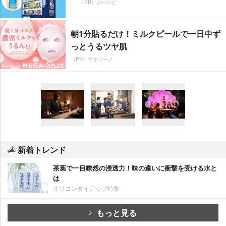
（PR）ジハンピ
朝1分貼るだけ！ミルクピールで一日中ず
っとうるツヤ肌
（PR）サボリーノ
新着トレンド
茶葉で一目瞭然の浸透力！味の違いに衝撃を受ける水と
は
オリコンタイアップ特集
もっと見る