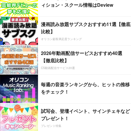
ィション・スクール情報はDeview
漫画読み放題サブスクおすすめ11選【徹底
比較】
オリコン顧客満足度ランキング
2026年動画配信サービスおすすめ40選
【徹底比較】
CS動画配信サービス20選
毎週の音楽ランキングから、ヒットの推移
をチェック！
試写会、登壇イベント、サインチェキなど
プレゼント！
プレゼント特集