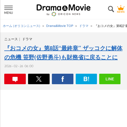
ホーム (オリコンニュース)
Drama&Movie TOP
ドラマ
『おコメの女』第8話“
ニュース
ドラマ
『おコメの女』第8話“最終章” ザッコクに解体
の危機 笹野(佐野勇斗)も財務省に戻ることに
2026-02-26 06:00