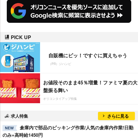
PICK UP
自販機にピッ！ですぐに買えちゃう
（PR）ジハンピ
お値段そのまま45％増量！ファミマ夏の大
盤振る舞い
オリコンタイアップ特集
求人特集
さらに見る
倉庫内で部品のピッキング作業/人気の倉庫内作業!日勤
NEW
のみ×高時給1450円