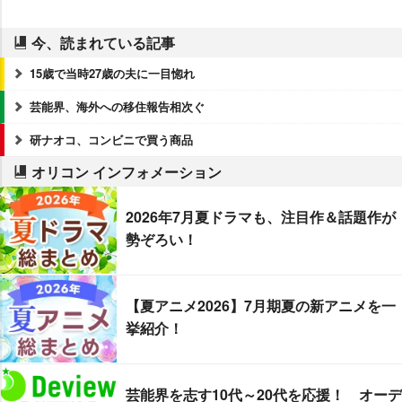
今、読まれている記事
15歳で当時27歳の夫に一目惚れ
芸能界、海外への移住報告相次ぐ
研ナオコ、コンビニで買う商品
オリコン インフォメーション
2026年7月夏ドラマも、注目作＆話題作が
勢ぞろい！
【夏アニメ2026】7月期夏の新アニメを一
挙紹介！
芸能界を志す10代～20代を応援！ オーデ