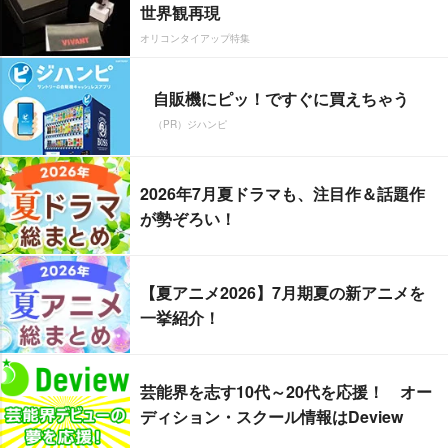
世界観再現
オリコンタイアップ特集
自販機にピッ！ですぐに買えちゃう
（PR）ジハンピ
2026年7月夏ドラマも、注目作＆話題作
が勢ぞろい！
【夏アニメ2026】7月期夏の新アニメを
一挙紹介！
芸能界を志す10代～20代を応援！ オー
ディション・スクール情報はDeview