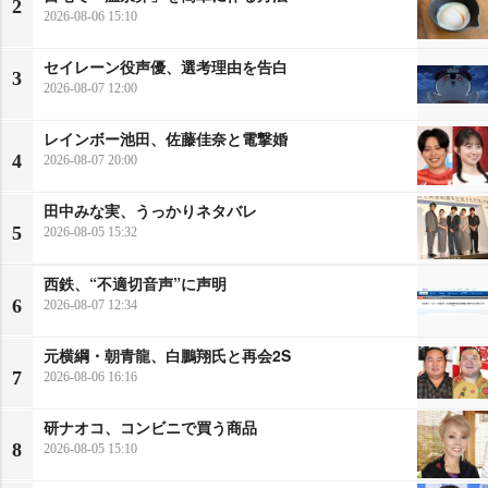
2
2026-08-06 15:10
セイレーン役声優、選考理由を告白
3
2026-08-07 12:00
レインボー池田、佐藤佳奈と電撃婚
4
2026-08-07 20:00
田中みな実、うっかりネタバレ
5
2026-08-05 15:32
西鉄、“不適切音声”に声明
6
2026-08-07 12:34
元横綱・朝青龍、白鵬翔氏と再会2S
7
2026-08-06 16:16
研ナオコ、コンビニで買う商品
8
2026-08-05 15:10