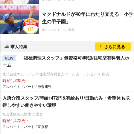
マクドナルドが40年にわたり支える「小学
生の甲子園」
オリコンタイアップ特集
求人特集
さらに見る
「福祉調理スタッフ」無資格可/時短/住宅型有料老人ホ
NEW
ーム
株式会社エム・アップ/住宅型有料老人ホーム ガーデンヒルズ 白楽
時給1,225円
アルバイト・パート / 神奈川県
入所介護スタッフ/時給1472円&有給あり/日勤のみ・希望休も取
得しやすい働きやすい環境
社会医療法人財団 仁医会
時給1,472円～
アルバイト・パート / 東京都