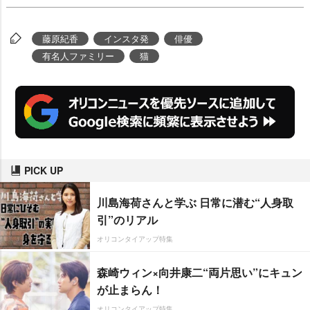
藤原紀香
インスタ発
俳優
有名人ファミリー
猫
PICK UP
川島海荷さんと学ぶ 日常に潜む“人身取
引”のリアル
オリコンタイアップ特集
森崎ウィン×向井康二“両片思い”にキュン
が止まらん！
オリコンタイアップ特集