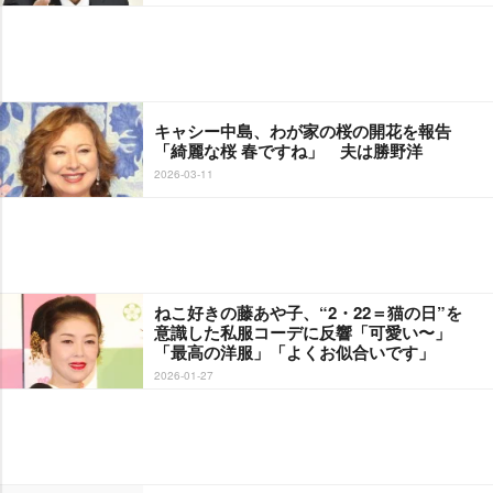
キャシー中島、わが家の桜の開花を報告
「綺麗な桜 春ですね」 夫は勝野洋
2026-03-11
ねこ好きの藤あや子、“2・22＝猫の日”を
意識した私服コーデに反響「可愛い〜」
「最高の洋服」「よくお似合いです」
2026-01-27