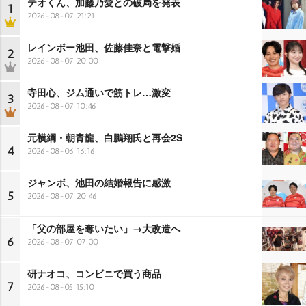
テオくん、加藤乃愛との破局を発表
1
2026-08-07 21:21
レインボー池田、佐藤佳奈と電撃婚
2
2026-08-07 20:00
寺田心、ジム通いで筋トレ…激変
3
2026-08-07 10:46
元横綱・朝青龍、白鵬翔氏と再会2S
4
2026-08-06 16:16
ジャンボ、池田の結婚報告に感激
5
2026-08-07 20:46
「父の部屋を奪いたい」→大改造へ
6
2026-08-07 07:00
研ナオコ、コンビニで買う商品
7
2026-08-05 15:10