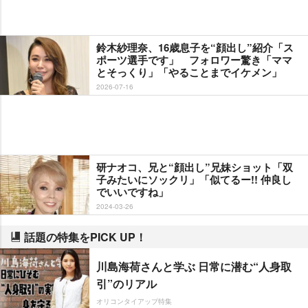
鈴木紗理奈、16歳息子を“顔出し”紹介「ス
ポーツ選手です」 フォロワー驚き「ママ
とそっくり」「やることまでイケメン」
2026-07-16
研ナオコ、兄と“顔出し”兄妹ショット「双
子みたいにソックリ」「似てるー!! 仲良し
でいいですね」
2024-03-26
話題の特集をPICK UP！
川島海荷さんと学ぶ 日常に潜む“人身取
引”のリアル
オリコンタイアップ特集