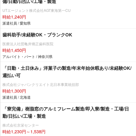
備/日勤/日払い/工場・製造
UTエージェント株式会社AGT東海第一CU
時給1,240円
派遣社員 / 愛知県
歯科助手/未経験OK・ブランクOK
医療法人社団亀井矯正歯科医院
時給1,450円
アルバイト・パート / 神奈川県
「日勤・土日休み」洋菓子の製造/年末年始休暇あり/未経験OK/
週払い可
株式会社ジャパンクリエイト北日本事業統括部
時給1,300円
派遣社員 / 北海道
「寮完備」樹脂窓のアルミフレーム製造/即入寮/製造・工場/日
勤/日払い/工場・製造
株式会社京栄センター
時給1,230円～1,538円