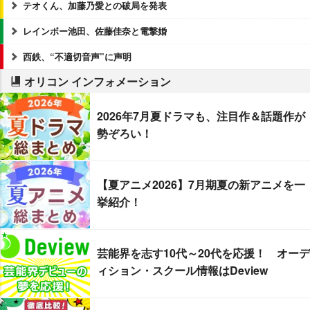
テオくん、加藤乃愛との破局を発表
レインボー池田、佐藤佳奈と電撃婚
西鉄、“不適切音声”に声明
オリコン インフォメーション
2026年7月夏ドラマも、注目作＆話題作が
勢ぞろい！
【夏アニメ2026】7月期夏の新アニメを一
挙紹介！
芸能界を志す10代～20代を応援！ オーデ
ィション・スクール情報はDeview