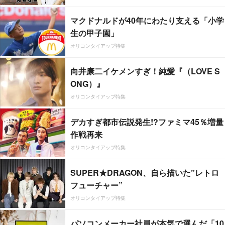
マクドナルドが40年にわたり支える「小学
生の甲子園」
オリコンタイアップ特集
向井康二イケメンすぎ！純愛『（LOVE S
ONG）』
オリコンタイアップ特集
デカすぎ都市伝説発生!?ファミマ45％増量
作戦再来
オリコンタイアップ特集
SUPER★DRAGON、自ら描いた”レトロ
フューチャー”
オリコンタイアップ特集
パソコンメーカー社員が本気で選んだ「10