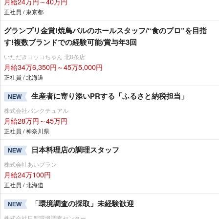
月給24万円～40万円
正社員 / 東京都
グランプリ金賞!焼鳥バルのホールスタッフ/“食のプロ”を目指
す!複数ブランドでの経験可能/賞与年3回
いただきコッコちゃん 北8条店
月給34万6,350円～45万5,000円
正社員 / 北海道
生産者に寄り添いPRする「ふるさと納税担当」
NEW
株式会社パンクチュアル
月給28万円～45万円
正社員 / 神奈川県
日本料理店の調理スタッフ
NEW
株式会社あいプラン
月給24万100円
正社員 / 北海道
「環境調査の採取」未経験歓迎
NEW
株式会社日新環境調査センター