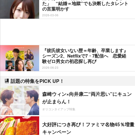
た」 “結婚＝地獄”でも決断したタレント
の言葉明かす
2026-03-06
『彼氏彼女いない歴＝年齢、卒業します』
シーズン2、Netflixで7・7配信へ 恋愛経
験ゼロ男女の初恋探し再び
2026-06-23
話題の特集をPICK UP！
森崎ウィン×向井康二“両片思い”にキュン
が止まらん！
オリコンタイアップ特集
大好評につき再び！ファミマ名物45％増量
キャンペーン