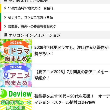
15歳で当時27歳の夫に一目惚れ
研ナオコ、コンビニで買う商品
芸能界、海外への移住報告相次ぐ
オリコン インフォメーション
2026年7月夏ドラマも、注目作＆話題作が
勢ぞろい！
【夏アニメ2026】7月期夏の新アニメを一
挙紹介！
芸能界を志す10代～20代を応援！ オーデ
ィション・スクール情報はDeview