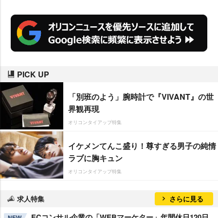
PICK UP
「別班のよう」腕時計で『VIVANT』の世
界観再現
オリコンタイアップ特集
イケメンてんこ盛り！尊すぎる男子の純情
ラブに胸キュン
オリコンタイアップ特集
求人特集
さらに見る
ECコンサル企業の「WEBマーケター」年間休日120日
NEW