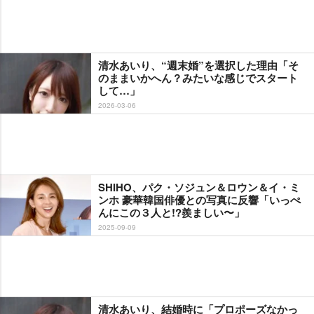
清水あいり、“週末婚”を選択した理由「そ
のままいかへん？みたいな感じでスタート
して…」
2026-03-06
SHIHO、パク・ソジュン＆ロウン＆イ・ミ
ンホ 豪華韓国俳優との写真に反響「いっぺ
んにこの３人と!?羨ましい〜」
2025-09-09
清水あいり、結婚時に「プロポーズなかっ