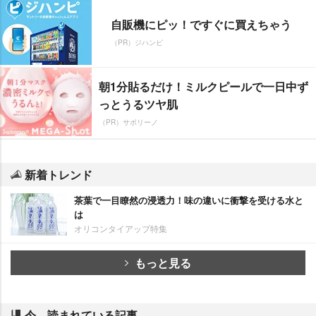
自販機にピッ！ですぐに買えちゃう
（PR）ジハンピ
朝1分貼るだけ！ミルクピールで一日中ず
っとうるツヤ肌
（PR）サボリーノ
新着トレンド
茶葉で一目瞭然の浸透力！味の違いに衝撃を受ける水と
は
オリコンタイアップ特集
もっと見る
今、読まれている記事