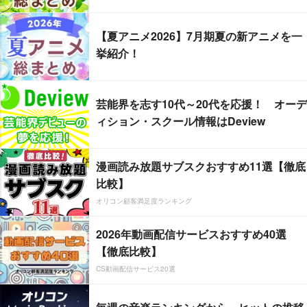
【夏アニメ2026】7月期夏の新アニメを一
挙紹介！
芸能界を志す10代～20代を応援！ オーデ
ィション・スクール情報はDeview
漫画読み放題サブスクおすすめ11選【徹底
比較】
オリコン顧客満足度ランキング
2026年動画配信サービスおすすめ40選
【徹底比較】
CS動画配信サービス20選