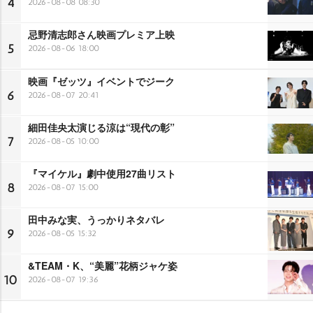
4
2026-08-08 08:30
忌野清志郎さん映画プレミア上映
5
2026-08-06 18:00
映画『ゼッツ』イベントでジーク
6
2026-08-07 20:41
細田佳央太演じる涼は“現代の彰”
7
2026-08-05 10:00
『マイケル』劇中使用27曲リスト
8
2026-08-07 15:00
田中みな実、うっかりネタバレ
9
2026-08-05 15:32
&TEAM・K、“美麗”花柄ジャケ姿
10
2026-08-07 19:36