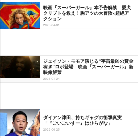
映画『スーパーガール』本予告解禁 愛犬
クリプトを救え！胸アツの大冒険×超絶ア
クション
2026-04-01
ジェイソン・モモア演じる“宇宙最凶の賞金
稼ぎ”ロボ登場 映画『スーパーガール』新
映像解禁
2026-01-24
ダイアン津田、持ちギャグの衝撃真実
「『ごいごいすー』はひらがな」
2026-06-25