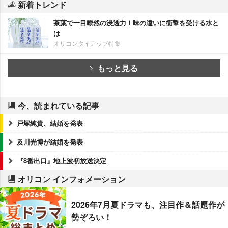
新着トレンド
茶葉で一目瞭然の浸透力！味の違いに衝撃を受ける水と
は
オリコンタイアップ特集
もっと見る
今、読まれている記事
戸塚純貴、結婚を発表
及川光博が結婚を発表
『8番出口』地上波初放送決定
オリコン インフォメーション
2026年7月夏ドラマも、注目作＆話題作が
勢ぞろい！