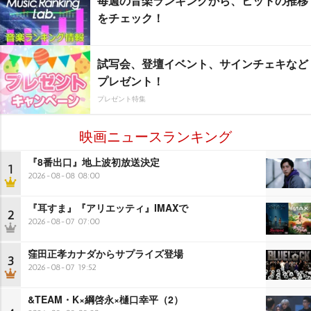
毎週の音楽ランキングから、ヒットの推移
をチェック！
試写会、登壇イベント、サインチェキなど
プレゼント！
プレゼント特集
映画ニュースランキング
『8番出口』地上波初放送決定
1
2026-08-08 08:00
『耳すま』『アリエッティ』IMAXで
2
2026-08-07 07:00
窪田正孝カナダからサプライズ登場
3
2026-08-07 19:52
&TEAM・K×綱啓永×樋口幸平（2）