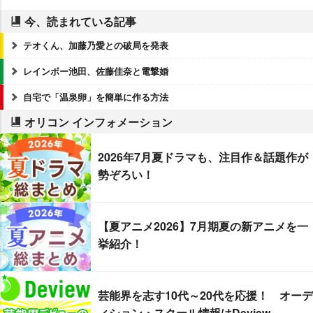
今、読まれている記事
テオくん、加藤乃愛との破局を発表
レインボー池田、佐藤佳奈と電撃婚
自宅で「温泉卵」を簡単に作る方法
オリコン インフォメーション
2026年7月夏ドラマも、注目作＆話題作が
勢ぞろい！
【夏アニメ2026】7月期夏の新アニメを一
挙紹介！
芸能界を志す10代～20代を応援！ オーデ
ィション・スクール情報はDeview