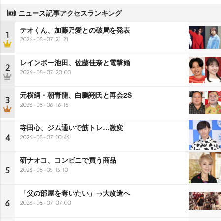
ニュース記事アクセスランキング
テオくん、加藤乃愛との破局を発表
1
2026-08-07 21:21
レインボー池田、佐藤佳奈と電撃婚
2
2026-08-07 20:00
元横綱・朝青龍、白鵬翔氏と再会2S
3
2026-08-06 16:16
寺田心、ジム通いで筋トレ…激変
4
2026-08-07 10:46
研ナオコ、コンビニで買う商品
5
2026-08-05 15:10
「父の部屋を奪いたい」→大改造へ
6
2026-08-07 07:00