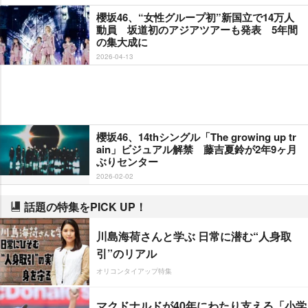
櫻坂46、“女性グループ初”新国立で14万人
動員 坂道初のアジアツアーも発表 5年間
の集大成に
2026-04-13
櫻坂46、14thシングル「The growing up tr
ain」ビジュアル解禁 藤吉夏鈴が2年9ヶ月
ぶりセンター
2026-02-02
話題の特集をPICK UP！
川島海荷さんと学ぶ 日常に潜む“人身取
引”のリアル
オリコンタイアップ特集
マクドナルドが40年にわたり支える「小学