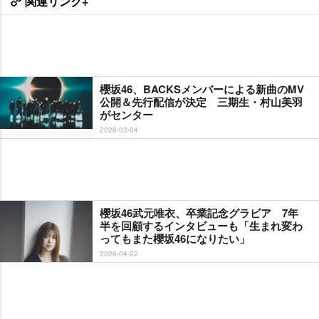
関連リンク+
櫻坂46、BACKSメンバーによる新曲のMV
公開＆先行配信が決定 三期生・村山美羽
がセンター
2026-03-04
櫻坂46武元唯衣、卒業記念グラビア 7年
半を回顧するインタビューも「生まれ変わ
ってもまた櫻坂46になりたい」
2026-04-22