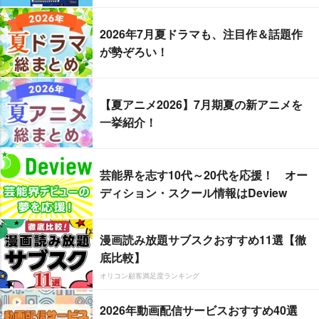
2026年7月夏ドラマも、注目作＆話題作
が勢ぞろい！
【夏アニメ2026】7月期夏の新アニメを
一挙紹介！
芸能界を志す10代～20代を応援！ オー
ディション・スクール情報はDeview
漫画読み放題サブスクおすすめ11選【徹
底比較】
オリコン顧客満足度ランキング
2026年動画配信サービスおすすめ40選