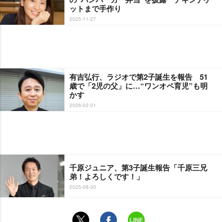
ットまで手作り
2025-11-27
有吉弘行、ラジオで第2子誕生を報告 51
歳で「2児の父」に…“ワンオペ育児”も明
かす
2026-02-01
千原ジュニア、第3子誕生報告「千原三兄
弟！よろしくです！」
2025-08-30