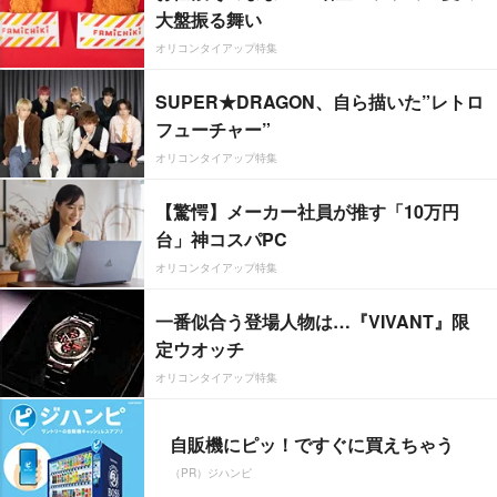
大盤振る舞い
オリコンタイアップ特集
SUPER★DRAGON、自ら描いた”レトロ
フューチャー”
オリコンタイアップ特集
【驚愕】メーカー社員が推す「10万円
台」神コスパPC
オリコンタイアップ特集
一番似合う登場人物は…『VIVANT』限
定ウオッチ
オリコンタイアップ特集
自販機にピッ！ですぐに買えちゃう
（PR）ジハンピ