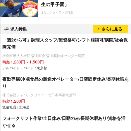
生の甲子園」
オリコンタイアップ特集
求人特集
さらに見る
「週2から可」調理スタッフ/無資格可/シフト相談可/病院/社会保
障完備
社会医療法人社団 森山医会 森山脳神経センター病院
時給1,230円～1,500円
アルバイト・パート / 東京都
夜勤専属/冷凍食品の製造オペレーター/日曜固定休み/長期休暇あ
り
株式会社ジャパンクリエイト北日本事業統括部
時給1,200円
派遣社員 / 北海道
フォークリフト作業/土日休み/日勤のみ/長期休暇あり/資格を活
かせる