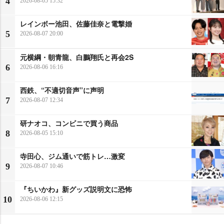
4
2026-08-05 15:32
レインボー池田、佐藤佳奈と電撃婚
5
2026-08-07 20:00
元横綱・朝青龍、白鵬翔氏と再会2S
6
2026-08-06 16:16
西鉄、“不適切音声”に声明
7
2026-08-07 12:34
研ナオコ、コンビニで買う商品
8
2026-08-05 15:10
寺田心、ジム通いで筋トレ…激変
9
2026-08-07 10:46
『ちいかわ』新グッズ説明文に恐怖
10
2026-08-06 12:15