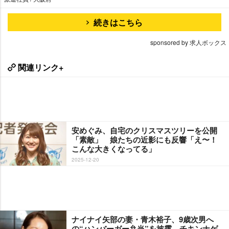
続きはこちら
sponsored by 求人ボックス
関連リンク+
安めぐみ、自宅のクリスマスツリーを公開
「素敵」 娘たちの近影にも反響「え〜！
こんな大きくなってる」
2025-12-20
ナイナイ矢部の妻・青木裕子、9歳次男へ
の“ハンバーガー弁当”を披露 チキンナゲ