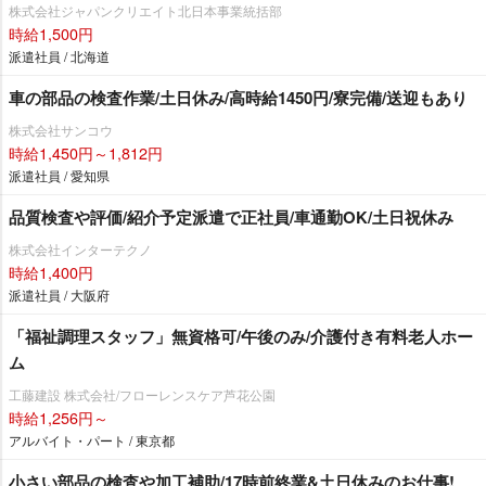
株式会社ジャパンクリエイト北日本事業統括部
時給1,500円
派遣社員 / 北海道
車の部品の検査作業/土日休み/高時給1450円/寮完備/送迎もあり
株式会社サンコウ
時給1,450円～1,812円
派遣社員 / 愛知県
品質検査や評価/紹介予定派遣で正社員/車通勤OK/土日祝休み
株式会社インターテクノ
時給1,400円
派遣社員 / 大阪府
「福祉調理スタッフ」無資格可/午後のみ/介護付き有料老人ホー
ム
工藤建設 株式会社/フローレンスケア芦花公園
時給1,256円～
アルバイト・パート / 東京都
小さい部品の検査や加工補助/17時前終業&土日休みのお仕事!