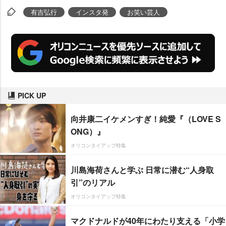
有吉弘行
インスタ発
お笑い芸人
PICK UP
向井康二イケメンすぎ！純愛『（LOVE S
ONG）』
オリコンタイアップ特集
川島海荷さんと学ぶ 日常に潜む“人身取
引”のリアル
オリコンタイアップ特集
マクドナルドが40年にわたり支える「小学