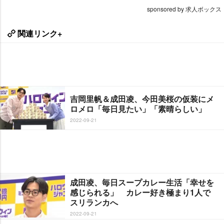
sponsored by 求人ボックス
関連リンク+
吉岡里帆＆成田凌、今田美桜の仮装にメ
ロメロ「毎日見たい」「素晴らしい」
2022-09-21
成田凌、毎日スープカレー生活「幸せを
感じられる」 カレー好き極まり1人で
スリランカへ
2022-09-21