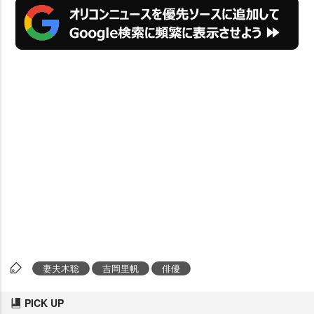
妻夫木聡
吉岡里帆
俳優
PICK UP