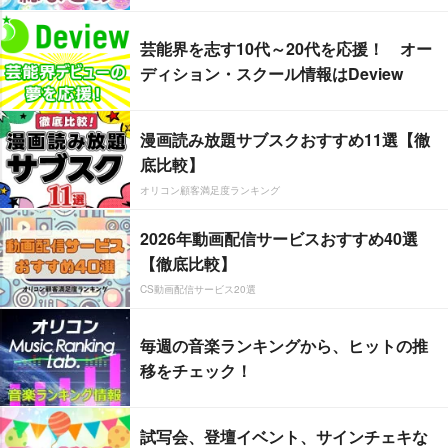
芸能界を志す10代～20代を応援！ オー
ディション・スクール情報はDeview
漫画読み放題サブスクおすすめ11選【徹
底比較】
オリコン顧客満足度ランキング
2026年動画配信サービスおすすめ40選
【徹底比較】
CS動画配信サービス20選
毎週の音楽ランキングから、ヒットの推
移をチェック！
試写会、登壇イベント、サインチェキな