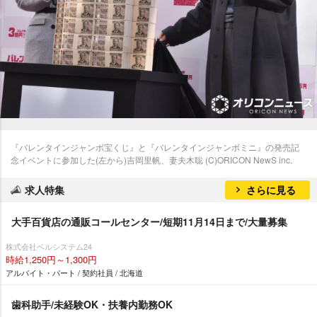
『バレンタインジャンボ宝くじ』と『バレンタインジャンボミニ』の発売記
念イベントに参加した(左から)吉岡里帆、妻夫木聡 (C)ORICON NewS inc.
求人特集
さらに見る
大手百貨店の通販コールセンター/短期11月14日まで/大量募集
株式会社ベルシステム24
時給1,250円～1,300円
アルバイト・パート / 契約社員 / 北海道
歯科助手/未経験OK・扶養内勤務OK