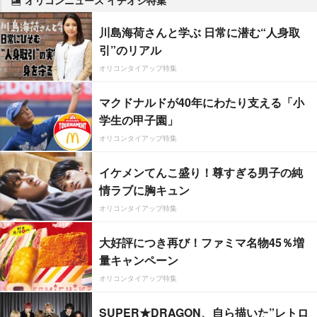
川島海荷さんと学ぶ 日常に潜む“人身取
引”のリアル
オリコンタイアップ特集
マクドナルドが40年にわたり支える「小
学生の甲子園」
オリコンタイアップ特集
イケメンてんこ盛り！尊すぎる男子の純
情ラブに胸キュン
オリコンタイアップ特集
大好評につき再び！ファミマ名物45％増
量キャンペーン
オリコンタイアップ特集
SUPER★DRAGON、自ら描いた”レトロ