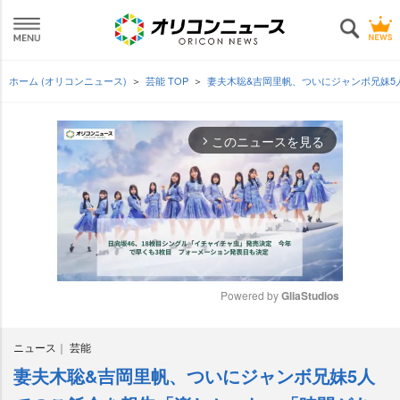
ホーム (オリコンニュース)
芸能 TOP
妻夫木聡&吉岡里帆、ついにジャンボ兄妹
このニュースを見る
arrow_forward_ios
Powered by 
GliaStudios
M
ニュース
芸能
u
t
妻夫木聡&吉岡里帆、ついにジャンボ兄妹5人
e