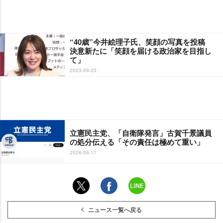
“40歳”今井絵理子氏、笑顔の写真を投稿
決意新たに「笑顔を届ける政治家を目指し
て」
2023-09-23
立憲民主党、「自衛隊発言」古賀千景議員
の処分伝える「その責任は極めて重い」
2026-06-17
ニュース一覧へ戻る