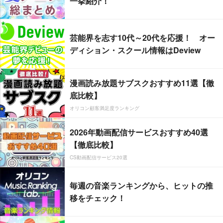
一挙紹介！
芸能界を志す10代～20代を応援！ オー
ディション・スクール情報はDeview
漫画読み放題サブスクおすすめ11選【徹
底比較】
オリコン顧客満足度ランキング
2026年動画配信サービスおすすめ40選
【徹底比較】
CS動画配信サービス20選
毎週の音楽ランキングから、ヒットの推
移をチェック！