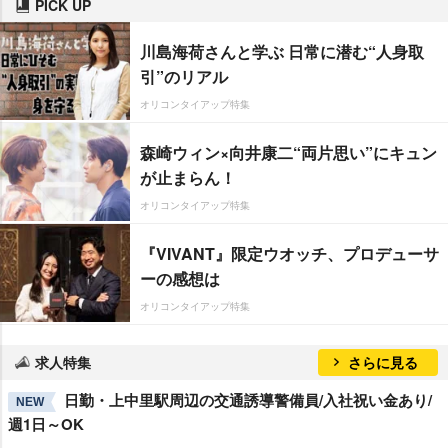
PICK UP
川島海荷さんと学ぶ 日常に潜む“人身取
引”のリアル
オリコンタイアップ特集
森崎ウィン×向井康二“両片思い”にキュン
が止まらん！
オリコンタイアップ特集
『VIVANT』限定ウオッチ、プロデューサ
ーの感想は
オリコンタイアップ特集
求人特集
さらに見る
日勤・上中里駅周辺の交通誘導警備員/入社祝い金あり/
NEW
週1日～OK