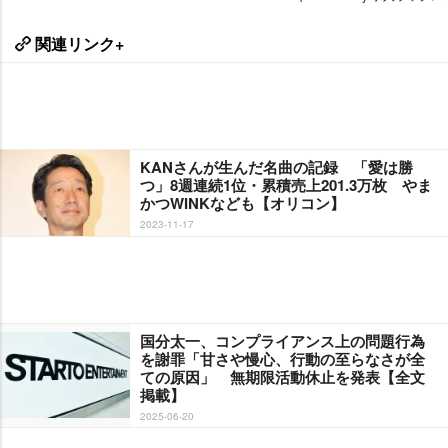
関連リンク+
KANさんが生んだ名曲の記録 「愛は勝
つ」8週連続1位・累積売上201.3万枚 やま
かつWINKなども【オリコン】
2023-11-17
国分太一、コンプライアンス上の問題行為
を謝罪「甘さや慢心、行動の至らなさが全
ての原因」 無期限活動休止を発表【全文
掲載】
2025-06-20