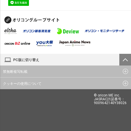
PC版に切り替え
禁無断複写転載
クッキーの使用について
© oricon ME inc.
JASRAC許諾番号：
9009642140Y38026