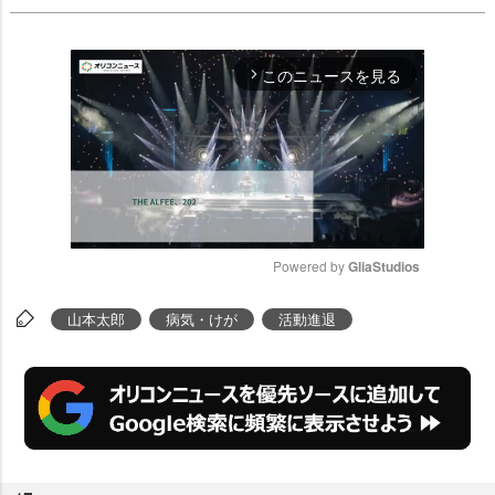
このニュースを見る
arrow_forward_ios
Powered by 
GliaStudios
M
山本太郎
病気・けが
活動進退
u
t
e