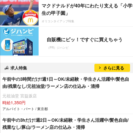
マクドナルドが40年にわたり支える「小学
生の甲子園」
オリコンタイアップ特集
自販機にピッ！ですぐに買えちゃう
（PR）ジハンピ
求人特集
さらに見る
午前中の3時間だけ!週1日～OK/未経験・学生さん活躍中/髪色自
由/残業なし/元祖油堂/ラーメン店の仕込み・清掃
元祖油堂 宮益坂店
時給1,350円
アルバイト・パート / 東京都
午前中の3hだけ!週2日～OK/未経験・学生さん活躍中/髪色自由/
残業なし/豚山/ラーメン店の仕込み・清掃