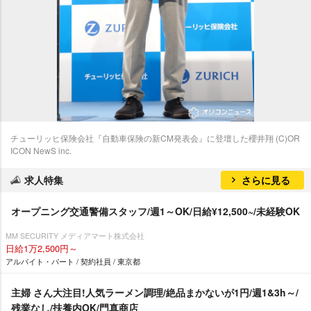
チューリッヒ保険会社『自動車保険の新CM発表会』に登壇した櫻井翔 (C)OR
ICON NewS inc.
求人特集
さらに見る
オープニング交通警備スタッフ/週1～OK/日給¥12,500~/未経験OK
MM SECURITY メディアマート株式会社
日給1万2,500円～
アルバイト・パート / 契約社員 / 東京都
主婦 さん大注目!人気ラーメン調理/絶品まかないが1円/週1&3h～/
残業なし/扶養内OK/門真商店