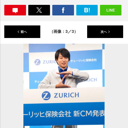
（画像：3／3）
前へ
次へ