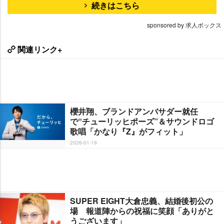
続きはこちら
sponsored by 求人ボックス
関連リンク+
櫻井翔、ブランドアンバサダー就任
で“チューリッヒポーズ”＆サウンドロゴ
歌唱「かなり『Z』がフィット」
2026-01-19
SUPER EIGHT大倉忠義、結婚後初公の
場 報道陣からの祝福に笑顔「ありがと
うございます」