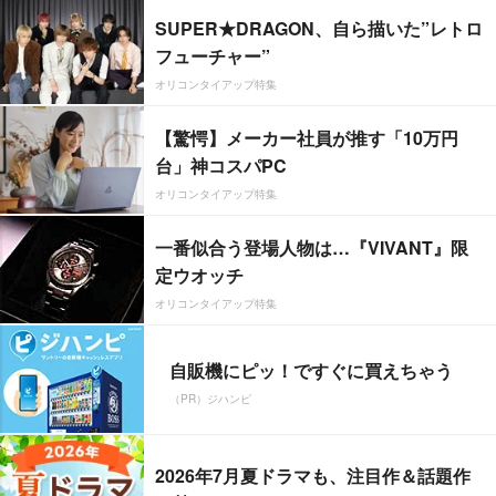
SUPER★DRAGON、自ら描いた”レトロ
フューチャー”
オリコンタイアップ特集
【驚愕】メーカー社員が推す「10万円
台」神コスパPC
オリコンタイアップ特集
一番似合う登場人物は…『VIVANT』限
定ウオッチ
オリコンタイアップ特集
自販機にピッ！ですぐに買えちゃう
（PR）ジハンピ
2026年7月夏ドラマも、注目作＆話題作