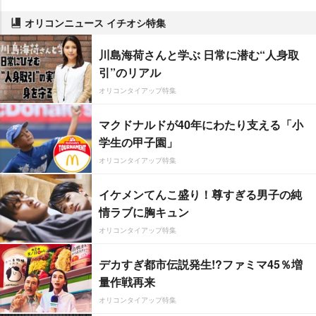
オリコンニュース イチオシ特集
川島海荷さんと学ぶ 日常に潜む“人身取
引”のリアル
オリコンタイアップ特集
マクドナルドが40年にわたり支える「小
学生の甲子園」
オリコンタイアップ特集
イケメンてんこ盛り！尊すぎる男子の純
情ラブに胸キュン
オリコンタイアップ特集
デカすぎ都市伝説発生!?ファミマ45％増
量作戦再来
オリコンタイアップ特集