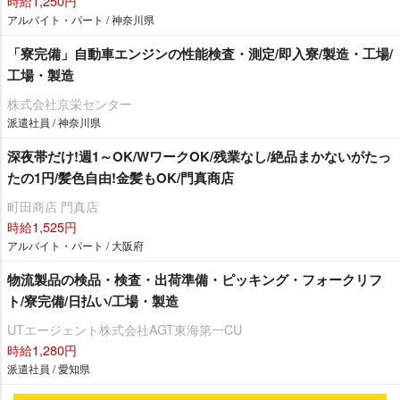
時給1,250円
アルバイト・パート / 神奈川県
「寮完備」自動車エンジンの性能検査・測定/即入寮/製造・工場/
工場・製造
株式会社京栄センター
派遣社員 / 神奈川県
深夜帯だけ!週1～OK/WワークOK/残業なし/絶品まかないがたっ
たの1円/髪色自由!金髪もOK/門真商店
町田商店 門真店
時給1,525円
アルバイト・パート / 大阪府
物流製品の検品・検査・出荷準備・ピッキング・フォークリフ
ト/寮完備/日払い/工場・製造
UTエージェント株式会社AGT東海第一CU
時給1,280円
派遣社員 / 愛知県