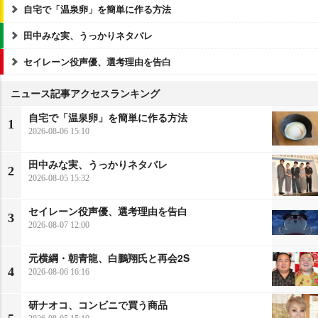
自宅で「温泉卵」を簡単に作る方法
田中みな実、うっかりネタバレ
セイレーン役声優、選考理由を告白
ニュース記事アクセスランキング
自宅で「温泉卵」を簡単に作る方法
1
2026-08-06 15:10
田中みな実、うっかりネタバレ
2
2026-08-05 15:32
セイレーン役声優、選考理由を告白
3
2026-08-07 12:00
元横綱・朝青龍、白鵬翔氏と再会2S
4
2026-08-06 16:16
研ナオコ、コンビニで買う商品