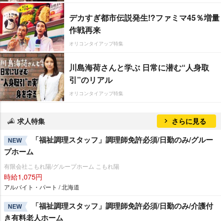
デカすぎ都市伝説発生!?ファミマ45％増量
作戦再来
オリコンタイアップ特集
川島海荷さんと学ぶ 日常に潜む“人身取
引”のリアル
オリコンタイアップ特集
求人特集
さらに見る
「福祉調理スタッフ」調理師免許必須/日勤のみ/グルー
NEW
プホーム
有限会社こもれ陽/グループホーム こもれ陽
時給1,075円
アルバイト・パート / 北海道
「福祉調理スタッフ」調理師免許必須/日勤のみ/介護付
NEW
き有料老人ホーム