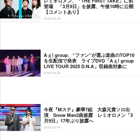
レミオロメン、「THE FIRST TAKE」に初
登場 「3月9日」を披露、午後10時に公開
【コメントあり】
2026-03-09
Aぇ! group、“ファン”が選ぶ楽曲のTOP10
を生配信で発表 ライブDVD「Aぇ! group
LIVE TOUR 2025 D.N.A」収録曲対象に
2025-08-26
今夜『Mステ』豪華7組 大森元貴ソロ出
演 Snow Man2曲披露 レミオロメン「3
月9日」17年ぶり披露へ
2026-03-06