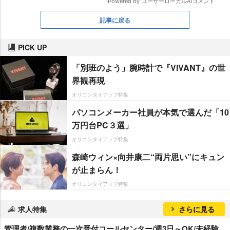
記事に戻る
PICK UP
「別班のよう」腕時計で『VIVANT』の世
界観再現
オリコンタイアップ特集
パソコンメーカー社員が本気で選んだ「10
万円台PC３選」
オリコンタイアップ特集
森崎ウィン×向井康二“両片思い”にキュン
が止まらん！
オリコンタイアップ特集
求人特集
さらに見る
管理者/複数業務の一次受付コールセンター/週3日～OK/未経験