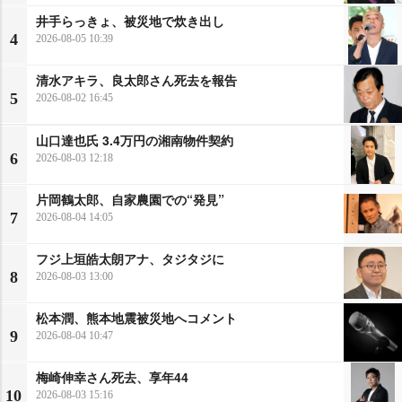
井手らっきょ、被災地で炊き出し
4
2026-08-05 10:39
清水アキラ、良太郎さん死去を報告
5
2026-08-02 16:45
山口達也氏 3.4万円の湘南物件契約
6
2026-08-03 12:18
片岡鶴太郎、自家農園での“発見”
7
2026-08-04 14:05
フジ上垣皓太朗アナ、タジタジに
8
2026-08-03 13:00
松本潤、熊本地震被災地へコメント
9
2026-08-04 10:47
梅崎伸幸さん死去、享年44
10
2026-08-03 15:16