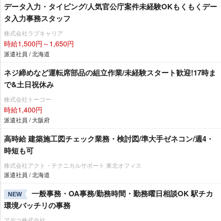
データ入力・タイピング/人気官公庁案件未経験OKもくもくデー
タ入力事務スタッフ
株式会社ラブキャリア
時給1,500円～1,650円
派遣社員 / 北海道
ネジ締めなど運転席部品の組立作業/未経験スタート歓迎!17時ま
で&土日祝休み
株式会社トーコー
時給1,400円
派遣社員 / 大阪府
高時給 建築施工図チェック業務・検討図/準大手ゼネコン/週4・
時短も可
株式会社アクト・テクニカルサポート 東北オフィス
派遣社員 / 北海道
一般事務・OA事務/勤務時間・勤務曜日相談OK 駅チカ
NEW
環境バッチリの事務
アデコ株式会社