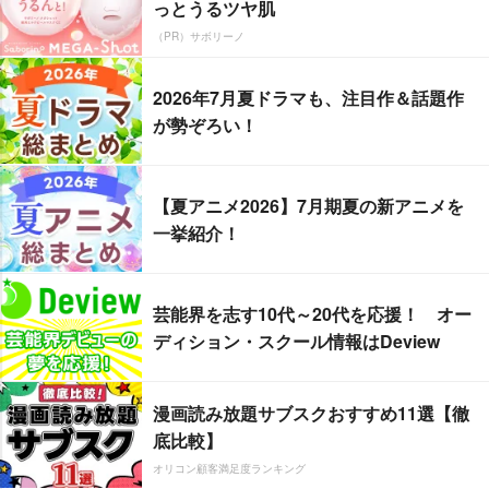
っとうるツヤ肌
（PR）サボリーノ
2026年7月夏ドラマも、注目作＆話題作
が勢ぞろい！
【夏アニメ2026】7月期夏の新アニメを
一挙紹介！
芸能界を志す10代～20代を応援！ オー
ディション・スクール情報はDeview
漫画読み放題サブスクおすすめ11選【徹
底比較】
オリコン顧客満足度ランキング