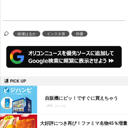
綾瀬はるか
インスタ発
俳優
PICK UP
自販機にピッ！ですぐに買えちゃう
（PR）ジハンピ
大好評につき再び！ファミマ名物45％増量