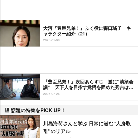
大河『豊臣兄弟！』ふく役に森口瑤子 キ
ャラクター紹介（21）
2026-01-08
『豊臣兄弟！』次回あらすじ 遂に”清須会
議” 天下人を目指す覚悟を固めた秀吉は…
2026-07-26
話題の特集をPICK UP！
川島海荷さんと学ぶ 日常に潜む“人身取
引”のリアル