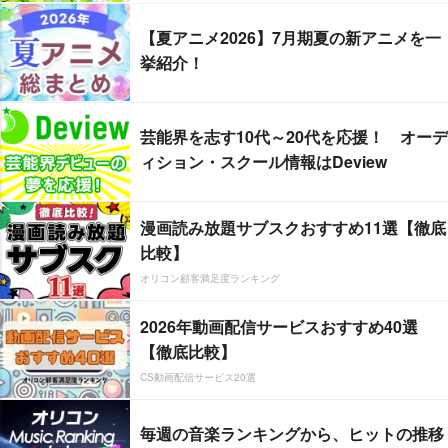
【夏アニメ2026】7月期夏の新アニメを一
挙紹介！
芸能界を志す10代～20代を応援！ オーデ
ィション・スクール情報はDeview
漫画読み放題サブスクおすすめ11選【徹底
比較】
オリコン顧客満足度ランキング
2026年動画配信サービスおすすめ40選
【徹底比較】
CS動画配信サービス20選
毎週の音楽ランキングから、ヒットの推移