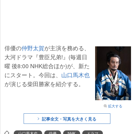
俳優の
仲野太賀
が主演を務める、
大河ドラマ『豊臣兄弟!』(毎週日
曜 後8:00 NHK総合ほか)が、新た
にスタート。今回は、
山口馬木也
が演じる柴田勝家を紹介する。
拡大する
記事全文・写真を大きく見る
山口馬木也
俳優
NHK
ドラマ