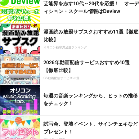
芸能界を志す10代～20代を応援！ オーデ
ィション・スクール情報はDeview
漫画読み放題サブスクおすすめ11選【徹底
比較】
オリコン顧客満足度ランキング
2026年動画配信サービスおすすめ40選
【徹底比較】
CS動画配信サービス20選
毎週の音楽ランキングから、ヒットの推移
をチェック！
試写会、登壇イベント、サインチェキなど
プレゼント！