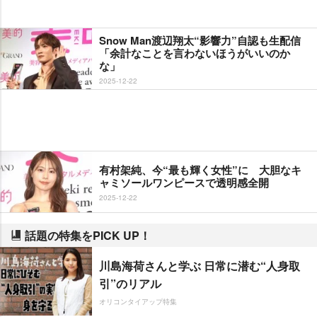
Snow Man渡辺翔太“影響力”自認も生配信
「余計なことを言わないほうがいいのか
な」
2025-12-22
有村架純、今“最も輝く女性”に 大胆なキ
ャミソールワンピースで透明感全開
2025-12-22
話題の特集をPICK UP！
川島海荷さんと学ぶ 日常に潜む“人身取
引”のリアル
オリコンタイアップ特集