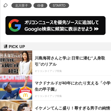
北川景子
俳優
STARTO
PICK UP
川島海荷さんと学ぶ 日常に潜む“人身取
引”のリアル
オリコンタイアップ特集
マクドナルドが40年にわたり支える「小学
生の甲子園」
オリコンタイアップ特集
イケメンてんこ盛り！尊すぎる男子の純情