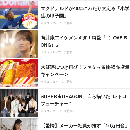
マクドナルドが40年にわたり支える「小学
生の甲子園」
オリコンタイアップ特集
向井康二イケメンすぎ！純愛『（LOVE S
ONG）』
オリコンタイアップ特集
大好評につき再び！ファミマ名物45％増量
キャンペーン
オリコンタイアップ特集
SUPER★DRAGON、自ら描いた”レトロ
フューチャー”
オリコンタイアップ特集
【驚愕】メーカー社員が推す「10万円台」