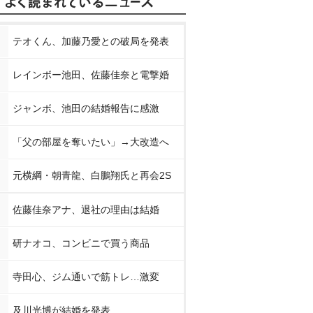
テオくん、加藤乃愛との破局を発表
レインボー池田、佐藤佳奈と電撃婚
ジャンボ、池田の結婚報告に感激
「父の部屋を奪いたい」→大改造へ
元横綱・朝青龍、白鵬翔氏と再会2S
佐藤佳奈アナ、退社の理由は結婚
研ナオコ、コンビニで買う商品
寺田心、ジム通いで筋トレ…激変
及川光博が結婚を発表