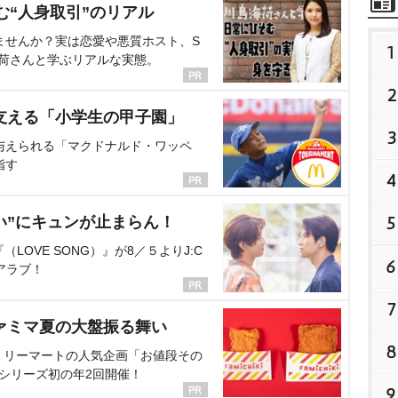
む“人身取引”のリアル
ませんか？実は恋愛や悪質ホスト、S
1
海荷さんと学ぶリアルな実態。
2
支える「小学生の甲子園」
3
与えられる「マクドナルド・ワッペ
指す
4
5
い”にキュンが止まらん！
OVE SONG）』が8／５よりJ:C
6
アラブ！
7
ァミマ夏の大盤振る舞い
8
ミリーマートの人気企画「お値段その
、シリーズ初の年2回開催！
9