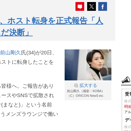
氏、ホスト転身を正式報告「人
んだ決断」
前山剛久
氏(34)が20日、
ホストに転身したことを
る皆様へ。ご報告があり
拡大する
前山剛久（撮影：KOBA）
受
ースやSNSで拡散され
（C）ORICON NewS inc.
株式
(まなと)」という名前
時給
アル
いうメンズラウンジで働い
デ
株