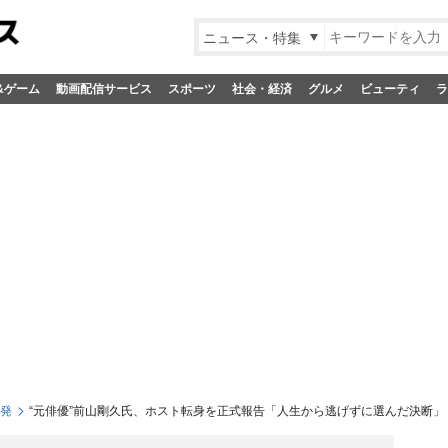
ニュース・特集
&ゲーム
動画配信サービス
スポーツ
社会・経済
グルメ
ビューティ
ラ
S発
“元俳優”前山剛久氏、ホスト転身を正式報告「人生から逃げずに選んだ決断」