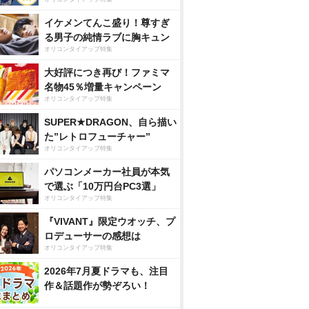
イケメンてんこ盛り！尊すぎ
る男子の純情ラブに胸キュン
オリコンタイアップ特集
大好評につき再び！ファミマ
名物45％増量キャンペーン
オリコンタイアップ特集
SUPER★DRAGON、自ら描い
た”レトロフューチャー”
オリコンタイアップ特集
パソコンメーカー社員が本気
で選ぶ「10万円台PC3選」
オリコンタイアップ特集
『VIVANT』限定ウオッチ、プ
ロデューサーの感想は
オリコンタイアップ特集
2026年7月夏ドラマも、注目
作＆話題作が勢ぞろい！