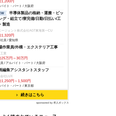
1,200円
バイト・パート / 大阪府
半導体製品の格納・運搬・ピッ
EW
ング・組立て/寮完備/日勤/日払い/工
・製造
エージェント株式会社AGT東海第一CU
1,320円
社員 / 愛知県
場作業員/外構・エクステリア工事
輝工業
給25万円～30万円
員 / アルバイト・パート / 大阪府
画編集アシスタントスタッフ
会社LUX
1,250円～1,500円
バイト・パート / 東京都
続きはこちら
sponsored by 求人ボックス