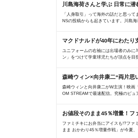
川島海荷さんと学ぶ 日常に潜
「人身取引」って海外の話だと思って
NSの投稿からも起きています。川島
マクドナルドが40年にわたり
ユニフォームの右袖には出場者のみに
ン」をつけて学童球児たちが頂点を目
森崎ウィン×向井康二“両片思
森崎ウィンと向井康二がW主演！映画『（L
OM STREAMで最速配信。究極のピュ
お値段そのまま45％増量！フ
ファミチキにお弁当にアイスも!?ファ
まま おかわり45％増量作戦」が今夏