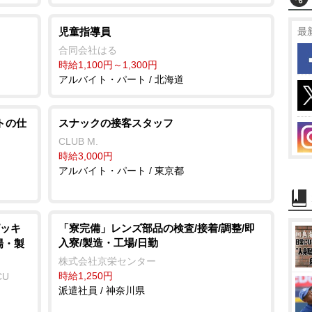
児童指導員
最
合同会社はる
時給1,100円～1,300円
アルバイト・パート / 北海道
トの仕
スナックの接客スタッフ
CLUB M.
時給3,000円
アルバイト・パート / 東京都
ッキ
「寮完備」レンズ部品の検査/接着/調整/即
入寮/製造・工場/日勤
場・製
株式会社京栄センター
時給1,250円
CU
派遣社員 / 神奈川県