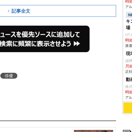
時給
アル
記事全文
N
キ
場
UT
時給
派遣
現
誠
月
正社
俳優
動
株式
時給
アル