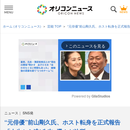
ホーム (オリコンニュース)
芸能 TOP
“元俳優”前山剛久氏、ホスト転身を正式報
このニュースを見る
arrow_forward_ios
Powered by 
GliaStudios
M
ニュース
SNS発
u
t
“元俳優”前山剛久氏、ホスト転身を正式報告
e