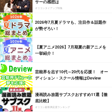
サーの感想は
オリコンタイアップ特集
2026年7月夏ドラマも、注目作＆話題作
が勢ぞろい！
【夏アニメ2026】7月期夏の新アニメを
一挙紹介！
芸能界を志す10代～20代を応援！ オー
ディション・スクール情報はDeview
漫画読み放題サブスクおすすめ11選【徹
底比較】
オリコン顧客満足度ランキング