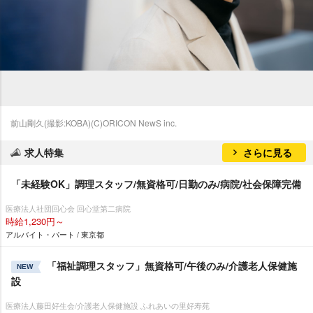
前山剛久(撮影:KOBA)(C)ORICON NewS inc.
求人特集
さらに見る
「未経験OK」調理スタッフ/無資格可/日勤のみ/病院/社会保障完備
医療法人社団回心会 回心堂第二病院
時給1,230円～
アルバイト・パート / 東京都
「福祉調理スタッフ」無資格可/午後のみ/介護老人保健施
NEW
設
医療法人藤田好生会/介護老人保健施設 ふれあいの里好寿苑