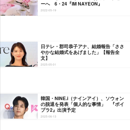
ーへ 6・24『IM NAYEON』
2022-05-19
日テレ・郡司恭子アナ、結婚報告「ささ
かな結婚式をあげました」【報告全
文】
2025-05-01
韓国・NINE.i（ナインアイ）、ソウォン
の脱退を発表「個人的な事情」 『ボイ
プラ2』出演予定
2025-06-13