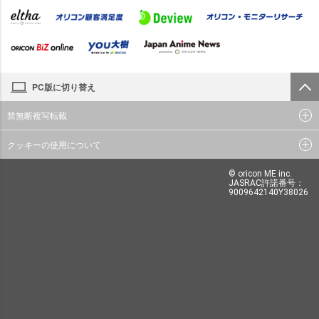
PC版に切り替え
禁無断複写転載
クッキーの使用について
© oricon ME inc.
JASRAC許諾番号：
9009642140Y38026