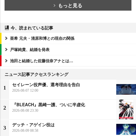
もっと見る
今、読まれている記事
亜希 元夫・清原和博との現在の関係
戸塚純貴、結婚を発表
池田と結婚した佐藤佳奈アナとは…
ニュース記事アクセスランキング
セイレーン役声優、選考理由を告白
1
2026-08-07 12:00
『BLEACH』黒崎一護、ついに半虚化
2
2026-08-08 23:30
デッチ・アゲイン役は
3
2026-08-09 08:58