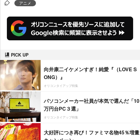
M
アニメ
u
t
e
PICK UP
向井康二イケメンすぎ！純愛『（LOVE S
ONG）』
オリコンタイアップ特集
パソコンメーカー社員が本気で選んだ「10
万円台PC３選」
オリコンタイアップ特集
大好評につき再び！ファミマ名物45％増量