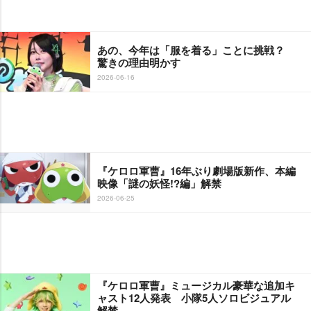
あの、今年は「服を着る」ことに挑戦？
驚きの理由明かす
2026-06-16
『ケロロ軍曹』16年ぶり劇場版新作、本編
映像「謎の妖怪!?編」解禁
2026-06-25
『ケロロ軍曹』ミュージカル豪華な追加キ
ャスト12人発表 小隊5人ソロビジュアル
解禁