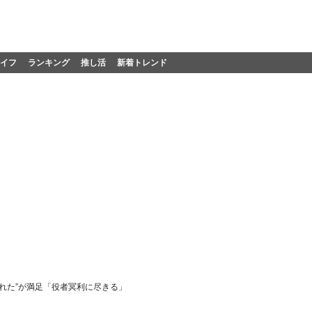
イフ
ランキング
推し活
新着トレンド
われた”が満足「役者冥利に尽きる」