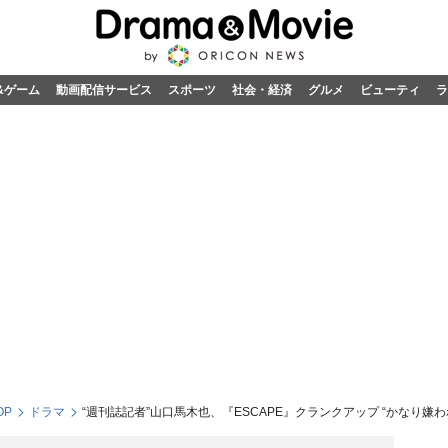
&ゲーム
動画配信サービス
スポーツ
社会・経済
グルメ
ビューティ
ラ
OP
ドラマ
“週刊誌記者”山口馬木也、『ESCAPE』クランクアップ “かなり嫌