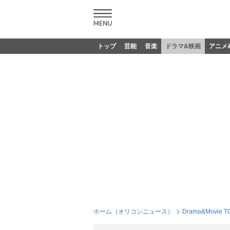
トップ
芸能
音楽
ドラマ&映画
アニメ
ホーム（オリコンニュース）
Drama&Movie T