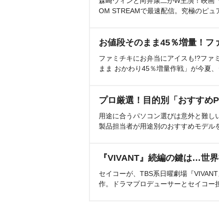
森崎ウィンと向井康二がW主演！映画『（L
OM STREAMで最速配信。究極のピュ
お値段そのまま45％増量！フ
ファミチキにお弁当にアイスも!?ファ
まま おかわり45％増量作戦」が今夏
プロ厳選！目的別「おすすめP
用途に合うパソコン選びは意外と難し
製品担当者が用途別のおすすめモデル
『VIVANT』続編の鍵は…世
セイコーが、TBS系日曜劇場『VIVA
作。ドラマプロデューサーとセイコー