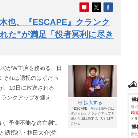
木也、『ESCAPE』クランク
われた”が満足「役者冥利に尽き
LK
)がW主演を務める、日
E それは誘拐のはずだっ
終話が、10日に放送される。
クランクアップを迎え
歯
拡大する
港
『ESCAPE それは誘拐のは
時給
ずだった』クランクアップを
アル
迎えた山口馬木也（C）日本
く“予測不能な逃亡劇”。
テレビ
歯
)と誘拐犯・林田大介(佐
豪