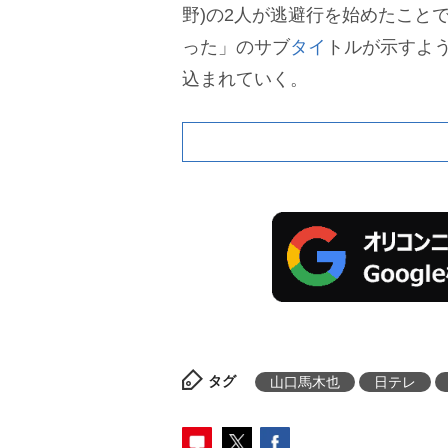
野)の2人が逃避行を始めたこと
った」のサブ
タイ
トルが示すよ
込まれていく。
タグ
山口馬木也
日テレ