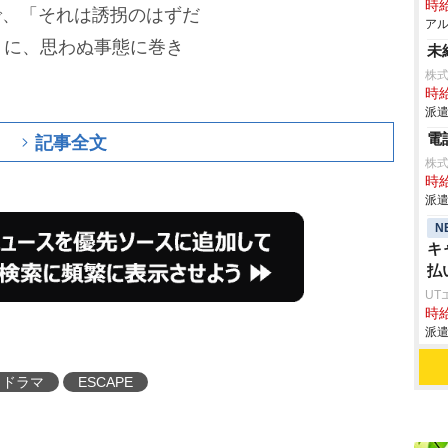
時給
で、「それは誘拐のはずだ
アル
うに、思わぬ事態に巻き
未
株式
時給
派遣
電
記事全文
株式
時給
派遣
N
キ
払
UT
時給
派遣
ドラマ
ESCAPE