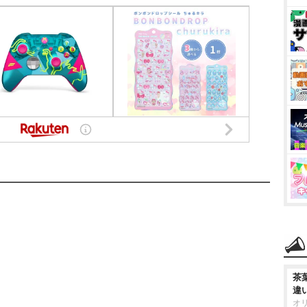
茶
違
オ