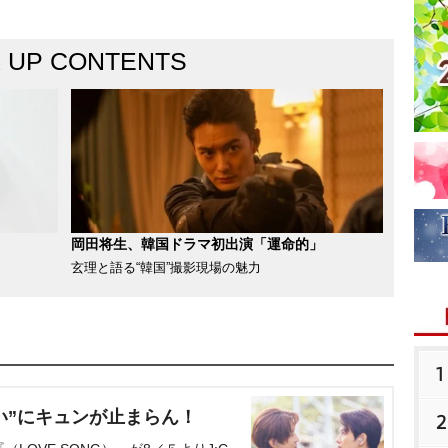
K UP CONTENTS
岡田将生、韓国ドラマ初出演「運命的」
玄理と語る“韓国”撮影現場の魅力
1
い”にキュンが止まらん！
2