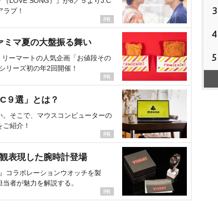
OVE SONG）』が8／５よりJ:C
3
アラブ！
4
ァミマ夏の大盤振る舞い
5
ミリーマートの人気企画「お値段その
、シリーズ初の年2回開催！
C９選」とは？
い。そこで、マウスコンピューターの
をご紹介！
界観表現した腕時計登場
NT』コラボレーションウオッチを製
担当者が魅力を解説する。