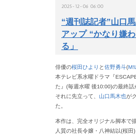
2025-12-06 06:00
“週刊誌記者”山口馬
アップ “かなり嫌
る」
俳優の
桜田ひより
と
佐野勇斗
(
M!
本テレビ系水曜ドラマ『ESCAP
た』(毎週水曜 後10:00)の最
それに先立って、
山口馬木也
が
た。
本作は、完全オリジナル脚本で描
人質の社長令嬢・八神結以(桜田