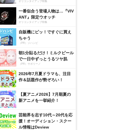
オリコンタイアップ特集
一番似合う登場人物は…『VIV
ANT』限定ウオッチ
オリコンタイアップ特集
自販機にピッ！ですぐに買え
ちゃう
（PR）ジハンピ
朝1分貼るだけ！ミルクピール
で一日中ずっとうるツヤ肌
（PR）サボリーノ
2026年7月夏ドラマも、注目
作＆話題作が勢ぞろい！
【夏アニメ2026】7月期夏の
新アニメを一挙紹介！
芸能界を志す10代～20代を応
援！オーディション・スクー
ル情報はDeview