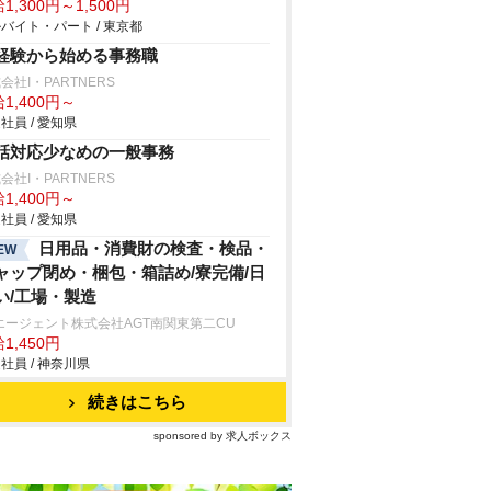
1,300円～1,500円
バイト・パート / 東京都
経験から始める事務職
会社I・PARTNERS
1,400円～
社員 / 愛知県
話対応少なめの一般事務
会社I・PARTNERS
1,400円～
社員 / 愛知県
日用品・消費財の検査・検品・
EW
ャップ閉め・梱包・箱詰め/寮完備/日
い/工場・製造
エージェント株式会社AGT南関東第二CU
1,450円
社員 / 神奈川県
続きはこちら
sponsored by 求人ボックス