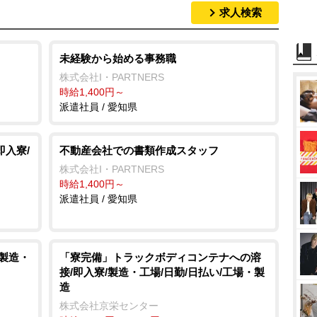
求人検索
未経験から始める事務職
株式会社I・PARTNERS
時給1,400円～
派遣社員 / 愛知県
即入寮/
不動産会社での書類作成スタッフ
株式会社I・PARTNERS
時給1,400円～
派遣社員 / 愛知県
/製造・
「寮完備」トラックボディコンテナへの溶
接/即入寮/製造・工場/日勤/日払い/工場・製
造
株式会社京栄センター