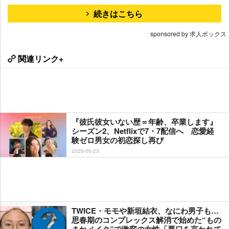
続きはこちら
sponsored by 求人ボックス
関連リンク+
『彼氏彼女いない歴＝年齢、卒業します』
シーズン2、Netflixで7・7配信へ 恋愛経
験ゼロ男女の初恋探し再び
2026-06-23
TWICE・モモや新垣結衣、なにわ男子も…
思春期のコンプレックス解消で始めた“もの
まねメイク”で激変の女性「悪口を言われて