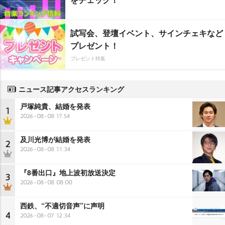
試写会、登壇イベント、サインチェキなど
プレゼント！
プレゼント特集
ニュース記事アクセスランキング
戸塚純貴、結婚を発表
1
2026-08-08 17:54
及川光博が結婚を発表
2
2026-08-08 11:34
『8番出口』地上波初放送決定
3
2026-08-08 08:00
西鉄、“不適切音声”に声明
4
2026-08-07 12:34