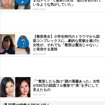
いるような気がしていた」
2025-06-02
【整形美女】小学生時代のトラウマから顔
面コンプレックスに…劇的な変貌を遂げた
女性が、それでも「整形は魔法じゃない」
と発信する意味
2024-09-28
「“整形したら負け”謎の葛藤あった」女性
が330万の顔面フル整形で“美”を手にして
見えたもの
2023-05-18
話題の特集をPICK UP！