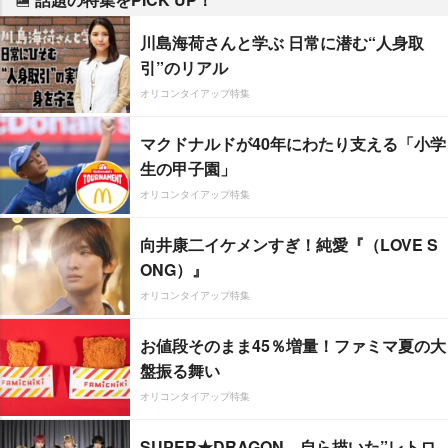
川島海荷さんと学ぶ 日常に潜む“人身取
引”のリアル
オリコンタイアップ特集
マクドナルドが40年にわたり支える「小学
生の甲子園」
オリコンタイアップ特集
向井康二イケメンすぎ！純愛『（LOVE S
ONG）』
オリコンタイアップ特集
お値段そのまま45％増量！ファミマ夏の大
盤振る舞い
オリコンタイアップ特集
SUPER★DRAGON、自ら描いた”レトロ