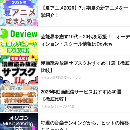
【夏アニメ2026】7月期夏の新アニメを一
挙紹介！
芸能界を志す10代～20代を応援！ オーデ
ィション・スクール情報はDeview
漫画読み放題サブスクおすすめ11選【徹底
比較】
オリコン顧客満足度ランキング
2026年動画配信サービスおすすめ40選
【徹底比較】
CS動画配信サービス20選
毎週の音楽ランキングから、ヒットの推移
をチェック！