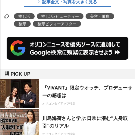
記事全文・写真を大きく見る
この事ですね!努力の塊でリスペク
トです」などと多くのコメントが
推し活
推し活×ビューティー
美容・健康
寄せられている。そんな彼女が美
整形
整形ビフォーアフター
容へ向き合うきっかけには“推
し”の存在があったという。どん底
にいた彼女を救ってくれたとい
う“推し活”について、投稿者・anz
oochanさんに話を聞いた。
PICK UP
『VIVANT』限定ウオッチ、プロデューサ
ーの感想は
オリコンタイアップ特集
川島海荷さんと学ぶ 日常に潜む“人身取
引”のリアル
オリコンタイアップ特集