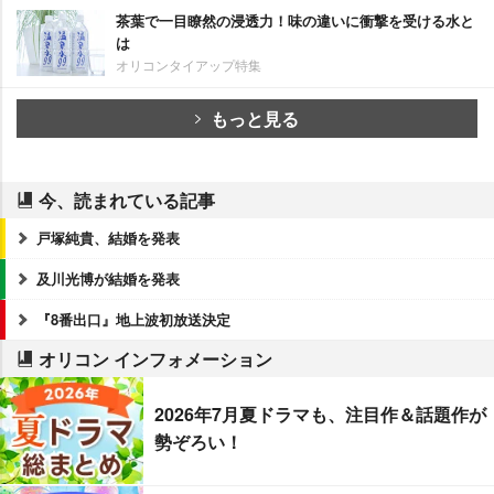
茶葉で一目瞭然の浸透力！味の違いに衝撃を受ける水と
は
オリコンタイアップ特集
もっと見る
今、読まれている記事
戸塚純貴、結婚を発表
及川光博が結婚を発表
『8番出口』地上波初放送決定
オリコン インフォメーション
2026年7月夏ドラマも、注目作＆話題作が
勢ぞろい！