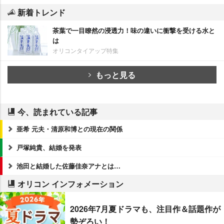
新着トレンド
茶葉で一目瞭然の浸透力！味の違いに衝撃を受ける水と
は
オリコンタイアップ特集
もっと見る
今、読まれている記事
亜希 元夫・清原和博との現在の関係
戸塚純貴、結婚を発表
池田と結婚した佐藤佳奈アナとは…
オリコン インフォメーション
2026年7月夏ドラマも、注目作＆話題作が
勢ぞろい！