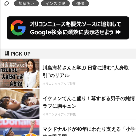
加藤あい
インスタ発
俳優
PICK UP
川島海荷さんと学ぶ 日常に潜む“人身取
引”のリアル
オリコンタイアップ特集
イケメンてんこ盛り！尊すぎる男子の純情
ラブに胸キュン
オリコンタイアップ特集
マクドナルドが40年にわたり支える「小学