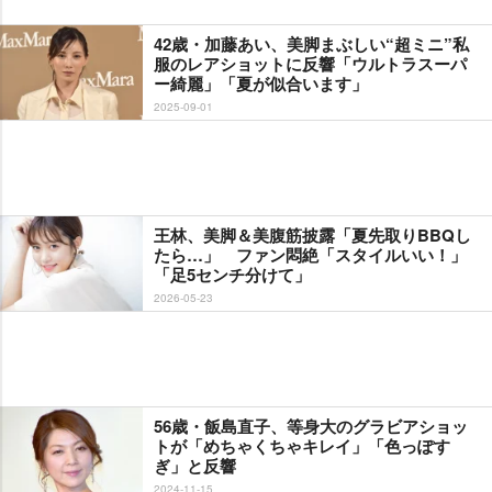
42歳・加藤あい、美脚まぶしい“超ミニ”私
服のレアショットに反響「ウルトラスーパ
ー綺麗」「夏が似合います」
2025-09-01
王林、美脚＆美腹筋披露「夏先取りBBQし
たら…」 ファン悶絶「スタイルいい！」
「足5センチ分けて」
2026-05-23
56歳・飯島直子、等身大のグラビアショッ
トが「めちゃくちゃキレイ」「色っぽす
ぎ」と反響
2024-11-15