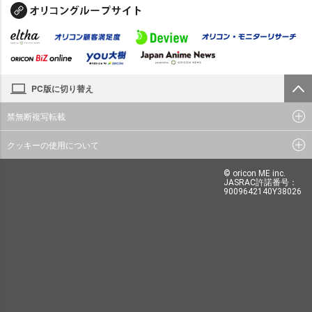
PC版に切り替え
禁無断複写転載
クッキーの使用について
© oricon ME inc.
JASRAC許諾番号：
9009642140Y38026