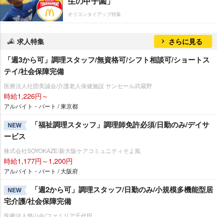
生の甲子園」
オリコンタイアップ特集
求人特集
さらに見る
「週3から可」調理スタッフ/無資格可/シフト相談可/ショートス
テイ/社会保障完備
医療法人社団美誠会/介護老人保健施設 サンセール武蔵野
時給1,226円～
アルバイト・パート / 東京都
「福祉調理スタッフ」調理師免許必須/日勤のみ/デイサ
NEW
ービス
株式会社SOYOKAZE/新大阪ケアコミュニティそよ風
時給1,177円～1,200円
アルバイト・パート / 大阪府
「週2から可」調理スタッフ/日勤のみ/小規模多機能型居
NEW
宅介護/社会保障完備
医療法人悠山会/ファミリア千代田