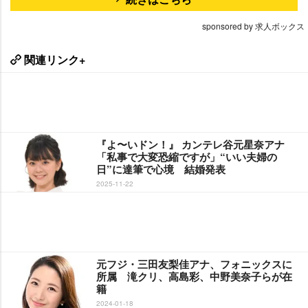
sponsored by 求人ボックス
関連リンク+
『よ〜いドン！』 カンテレ谷元星奈アナ
「私事で大変恐縮ですが」“いい夫婦の
日”に達筆で心境 結婚発表
2025-11-22
元フジ・三田友梨佳アナ、フォニックスに
所属 滝クリ、高島彩、中野美奈子らが在
籍
2024-01-18