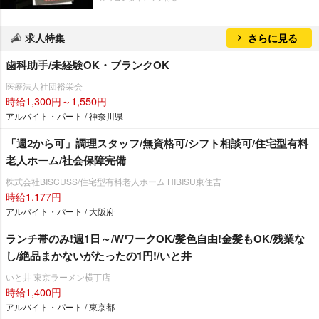
求人特集
さらに見る
歯科助手/未経験OK・ブランクOK
医療法人社団裕栄会
時給1,300円～1,550円
アルバイト・パート / 神奈川県
「週2から可」調理スタッフ/無資格可/シフト相談可/住宅型有料
老人ホーム/社会保障完備
株式会社BISCUSS/住宅型有料老人ホーム HIBISU東住吉
時給1,177円
アルバイト・パート / 大阪府
ランチ帯のみ!週1日～/WワークOK/髪色自由!金髪もOK/残業な
し/絶品まかないがたったの1円!/いと井
いと井 東京ラーメン横丁店
時給1,400円
アルバイト・パート / 東京都