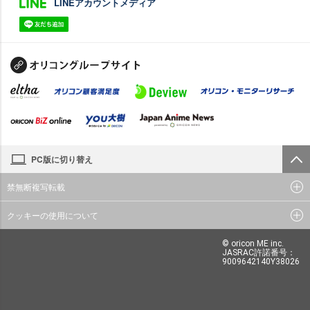
LINEアカウントメディア
PC版に切り替え
禁無断複写転載
クッキーの使用について
© oricon ME inc.
JASRAC許諾番号：
9009642140Y38026