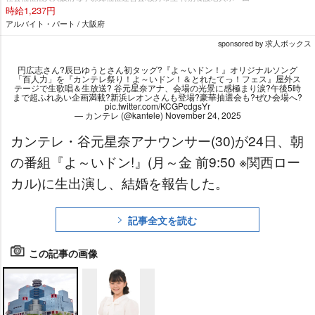
時給1,237円
アルバイト・パート / 大阪府
sponsored by 求人ボックス
円広志さん?辰巳ゆうとさん初タッグ?『よ～いドン！』オリジナルソング
「百人力」を『カンテレ祭り！よ～いドン！＆とれたてっ！フェス』屋外ス
テージで生歌唱＆生放送? 谷元星奈アナ、会場の光景に感極まり涙?午後5時
まで超ふれあい企画満載?新浜レオンさんも登場?豪華抽選会も?ぜひ会場へ?
pic.twitter.com/KCGPcdgsYr
— カンテレ (@kantele)
November 24, 2025
カンテレ・谷元星奈アナウンサー(30)が24日、朝
の番組『よ～いドン!』(月～金 前9:50 ※関西ロー
カル)に生出演し、結婚を報告した。
記事全文を読む
この記事の画像