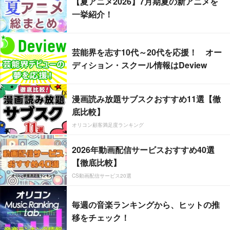
【夏アニメ2026】7月期夏の新アニメを
一挙紹介！
芸能界を志す10代～20代を応援！ オー
ディション・スクール情報はDeview
漫画読み放題サブスクおすすめ11選【徹
底比較】
オリコン顧客満足度ランキング
2026年動画配信サービスおすすめ40選
【徹底比較】
CS動画配信サービス20選
毎週の音楽ランキングから、ヒットの推
移をチェック！