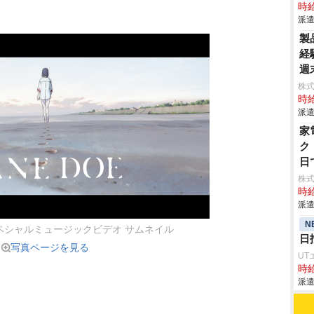
時給
派遣
製
経
週
株
時給
派遣
家
ク
日
株
時給
派遣
N
」スペシャルミュージックビデオ サムネイル
日
写真ページを見る
UT
時給
派遣