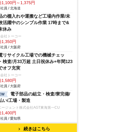
1,100円～1,375円
社員 / 北海道
品の棚入れや運搬など工場内作業/未
験活躍中のシンプル作業 17時まで&
末休み
式会社トーコー
1,350円
社員 / 大阪府
電リサイクル工場での機械チェッ
・検査/月33万超 土日祝休み+年間123
でオフ充実
式会社トーコー
1,580円
社員 / 大阪府
電子部品の組立・検査/寮完備/
EW
払い/工場・製造
エージェント株式会社AGT東海第一CU
1,400円
社員 / 愛知県
続きはこちら