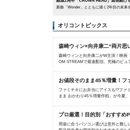
結成1周年「CROWN HEAD」成長続け
新曲「Wonder」とともに描く2年目の未来
オリコントピックス
森崎ウィン×向井康二“両片思
森崎ウィンと向井康二がW主演！映画『（L
OM STREAMで最速配信。究極のピュ
お値段そのまま45％増量！フ
ファミチキにお弁当にアイスも!?ファ
まま おかわり45％増量作戦」が今夏
プロ厳選！目的別「おすすめP
用途に合うパソコン選びは意外と難し
製品担当者が用途別のおすすめモデル