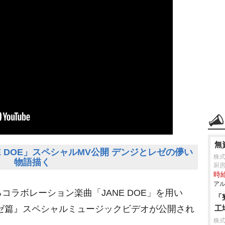
無
E DOE」スペシャルMV公開 デンジとレゼの儚い
株
物語描く
厨
時給
アル
コラボレーション楽曲「JANE DOE」を用い
「
ゼ篇』スペシャルミュージックビデオが公開され
工
株