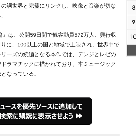
e
E」の詞世界と完璧にリンクし、映像と音楽が切な
8
る。
9
』は、公開59日間で観客動員572万人、興行収
1
切りに、100以上の国と地域で上映され、世界中で
シリーズの続編となる本作では、デンジとレゼの
がドラマチックに描かれており、本ミュージック
像となっている。