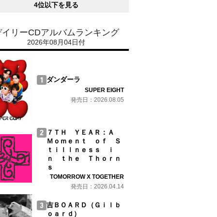
4位以下を見る
デイリーCDアルバムランキング
2026年08月04日付
ダンダーラ
SUPER EIGHT
発売日：2026.08.05
７ＴＨ ＹＥＡＲ：Ａ
Ｍｏｍｅｎｔ ｏｆ Ｓ
ｔｉｌｌｎｅｓｓ ｉ
ｎ ｔｈｅ Ｔｈｏｒｎ
ｓ
TOMORROW X TOGETHER
発売日：2026.04.14
吉ＢＯＡＲＤ（Ｇｉｌｂ
ｏａｒｄ）