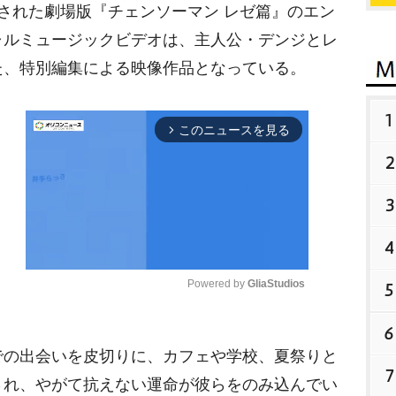
開された劇場版『チェンソーマン レゼ篇』のエン
ャルミュージックビデオは、主人公・デンジとレ
た、特別編集による映像作品となっている。
1
このニュースを見る
arrow_forward_ios
2
3
4
Powered by 
GliaStudios
5
6
M
の出会いを皮切りに、カフェや学校、夏祭りと
u
7
t
され、やがて抗えない運命が彼らをのみ込んでい