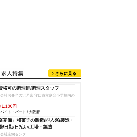
さらに見る
資格可の調理師/調理スタッフ
式会社お弁当の浜乃家 守口市立庭窪小学校内の
房
1,180円
バイト・パート / 大阪府
寮完備」和菓子の製造/即入寮/製造・
場/日勤/日払い/工場・製造
式会社京栄センター