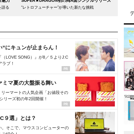
る魅力
SUPER★DRAGON初の両A面シングルリリース
を語る
“レトロフューチャー”が導いた新たな挑戦
い”にキュンが止まらん！
OVE SONG）』が8／５よりJ:C
アラブ！
ァミマ夏の大盤振る舞い
ミリーマートの人気企画「お値段その
、シリーズ初の年2回開催！
C９選」とは？
い。そこで、マウスコンピューターの
をご紹介！