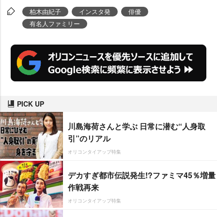
柏木由紀子
インスタ発
俳優
有名人ファミリー
PICK UP
川島海荷さんと学ぶ 日常に潜む“人身取
引”のリアル
オリコンタイアップ特集
デカすぎ都市伝説発生!?ファミマ45％増量
作戦再来
オリコンタイアップ特集