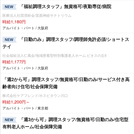
「福祉調理スタッフ」無資格可/夜勤専従/病院
NEW
医療法人社団澄鈴会/箕面神経サナトリウム
時給1,180円
アルバイト・パート / 大阪府
「日勤のみ」調理スタッフ/調理師免許必須/ショートス
NEW
テイ
社会福祉法人仁風会/地域密着型特別養護老人ホーム ビオスの丘Ⅱ
時給1,177円
アルバイト・パート / 大阪府
「週2から可」調理スタッフ/無資格可/日勤のみ/サービス付き高
齢者向け住宅/社会保障完備
株式会社ケアフレンド/ホスピタウン川口
時給1,200円～
アルバイト・パート / 東京都
「週3から可」調理スタッフ/無資格可/日勤のみ/住宅型
NEW
有料老人ホーム/社会保障完備