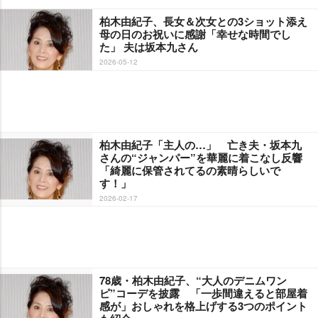
柏木由紀子、長女＆次女との3ショット添え
母の日のお祝いに感謝「幸せな時間でし
た」 夫は坂本九さん
2026-05-12
柏木由紀子「主人の…」 亡き夫・坂本九
さんの“ジャンパー”を華麗に着こなし反響
「綺麗に保管されてるの素晴らしいで
す！」
2026-02-17
78歳・柏木由紀子、“大人のデニムワン
ピ”コーデを披露 「一歩間違えると部屋着
感が」おしゃれを格上げする3つのポイント