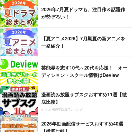
2026年7月夏ドラマも、注目作＆話題作
が勢ぞろい！
【夏アニメ2026】7月期夏の新アニメを
一挙紹介！
芸能界を志す10代～20代を応援！ オー
ディション・スクール情報はDeview
漫画読み放題サブスクおすすめ11選【徹
底比較】
オリコン顧客満足度ランキング
2026年動画配信サービスおすすめ40選
【徹底比較】