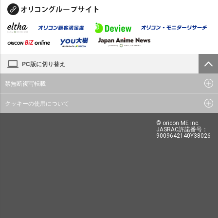
PC版に切り替え
禁無断複写転載
クッキーの使用について
© oricon ME inc.
JASRAC許諾番号：
9009642140Y38026