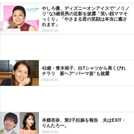
しろ優、ディズニーオンアイスで“ノリノ
リ”な3歳長男の近影を披露「笑い顔ママそ
っくり」「やさまる君の笑顔は本当に癒さ
れます」
2025-07-29
42歳・青木裕子、白Tシャツから美くびれ
チラリ 新ヘア“パーマ姿”も披露
2025-09-03
本郷杏奈、第2子妊娠を報告 夫はEXIT・
りんたろー。
2026-01-24