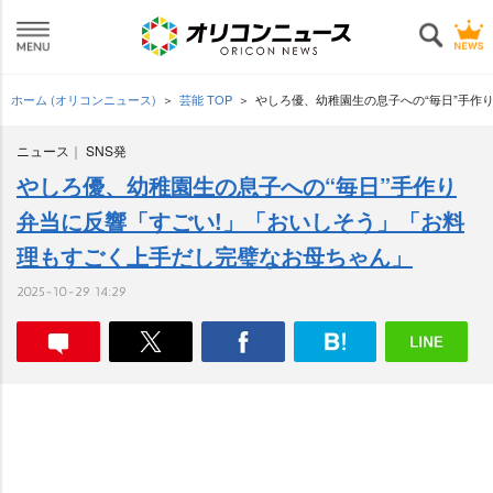
ホーム (オリコンニュース)
芸能 TOP
しろ優、幼稚園生の息子への“毎日”手作
ニュース
SNS発
しろ優、幼稚園生の息子への“毎日”手作り
弁当に反響「すごい!」「おいしそう」「お料
理もすごく上手だし完璧なお母ちゃん」
2025-10-29 14:29