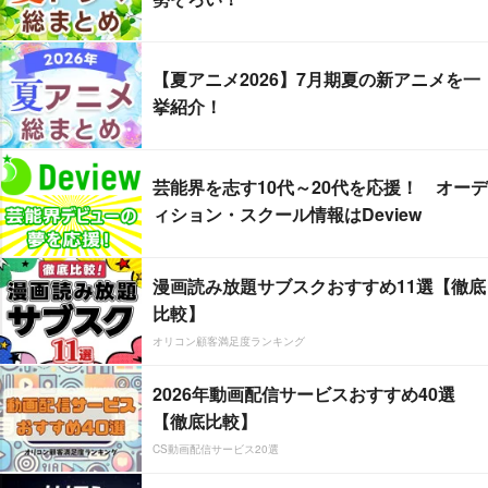
【夏アニメ2026】7月期夏の新アニメを一
挙紹介！
芸能界を志す10代～20代を応援！ オーデ
ィション・スクール情報はDeview
漫画読み放題サブスクおすすめ11選【徹底
比較】
オリコン顧客満足度ランキング
2026年動画配信サービスおすすめ40選
【徹底比較】
CS動画配信サービス20選