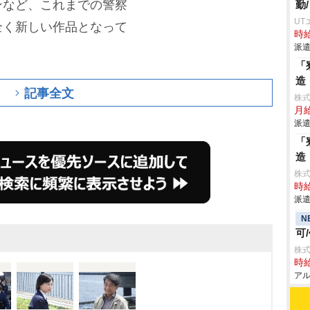
ンなど、これまでの警察
勤
UT
全く新しい作品となって
時給
派遣
「
造
記事全文
株
月給
派遣
「
造
株
時給
派遣
N
可
株
時給
アル