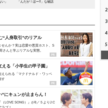
ない」
「んだが！ほー!!」な秘話
2
3
4
む“人身取引”のリアル
5
ませんか？実は恋愛や悪質ホスト、S
海荷さんと学ぶリアルな実態。
支える「小学生の甲子園」
与えられる「マクドナルド・ワッペ
指す
い”にキュンが止まらん！
OVE SONG）』が8／５よりJ:C
アラブ！