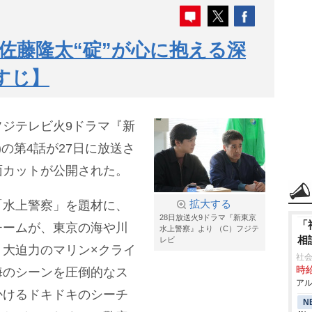
佐藤隆太“碇”が心に抱える深
すじ】
フジテレビ火9ドラマ『新
0)の第4話が27日に放送さ
面カットが公開された。
「水上警察」を題材に、
拡大する
28日放送火9ドラマ『新東京
「
チームが、東京の海や川
水上警察』より （C）フジテ
相
レビ
大迫力のマリン×クライ
社会
時給
海のシーンを圧倒的なス
アル
かけるドキドキのシーチ
N