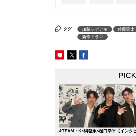
タグ
加藤シゲアキ
佐藤隆太
新作ドラマ
PIC
&TEAM・K×綱啓永×樋口幸平【インタ