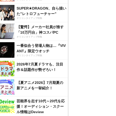
SUPER★DRAGON、自ら描い
た”レトロフューチャー”
オリコンタイアップ特集
【驚愕】メーカー社員が推す
「10万円台」神コスパPC
オリコンタイアップ特集
一番似合う登場人物は…『VIV
ANT』限定ウオッチ
オリコンタイアップ特集
2026年7月夏ドラマも、注目
作＆話題作が勢ぞろい！
【夏アニメ2026】7月期夏の
新アニメを一挙紹介！
芸能界を志す10代～20代を応
援！オーディション・スクー
ル情報はDeview