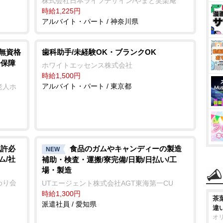
株式会社日本ライフデザイン/やまと笑楽庵
時給1,225円
アルバイト・パート / 神奈川県
/無資格
歯科助手/未経験OK・ブランクOK
会保障
ホワイトエッセンス株式会社
時給1,500円
アルバイト・パート / 東京都
老人ホ
免許必
食品のガムやキャンディーの製造
NEW
ム/社
補助・検査・運搬/寮完備/日勤/日払い/工
場・製造
わり会
UTエージェント株式会社AGT東海第一CU
時給1,300円
茶
派遣社員 / 愛知県
違
オ