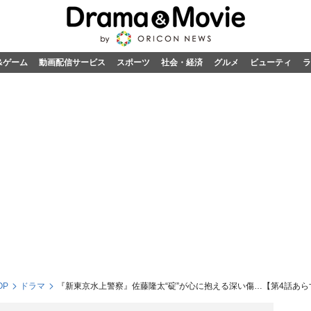
&ゲーム
動画配信サービス
スポーツ
社会・経済
グルメ
ビューティ
ラ
OP
ドラマ
『新東京水上警察』佐藤隆太“碇”が心に抱える深い傷…【第4話あら