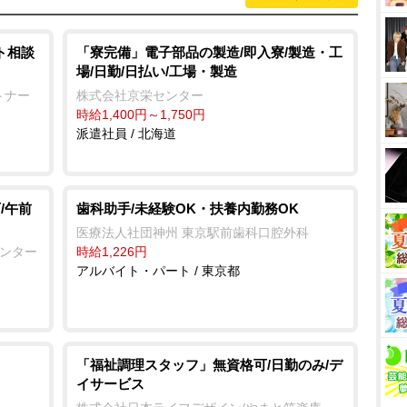
ト相談
「寮完備」電子部品の製造/即入寮/製造・工
場/日勤/日払い/工場・製造
トナー
株式会社京栄センター
時給1,400円～1,750円
派遣社員 / 北海道
/午前
歯科助手/未経験OK・扶養内勤務OK
医療法人社団神州 東京駅前歯科口腔外科
センター
時給1,226円
アルバイト・パート / 東京都
「福祉調理スタッフ」無資格可/日勤のみ/デ
イサービス