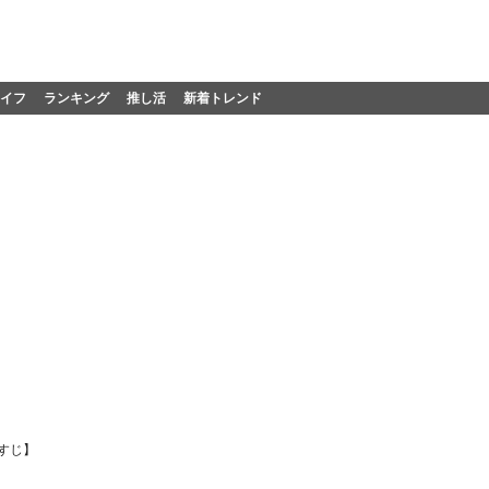
イフ
ランキング
推し活
新着トレンド
すじ】