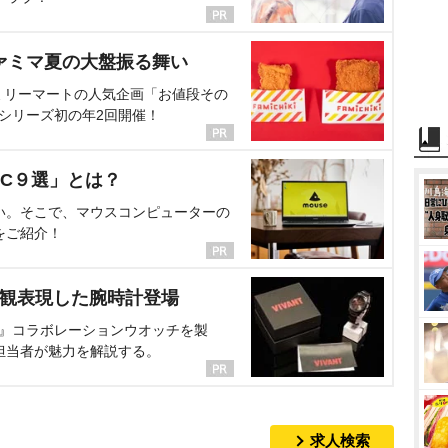
ァミマ夏の大盤振る舞い
ミリーマートの人気企画「お値段その
、シリーズ初の年2回開催！
C９選」とは？
い。そこで、マウスコンピューターの
をご紹介！
界観表現した腕時計登場
NT』コラボレーションウオッチを製
担当者が魅力を解説する。
求人検索