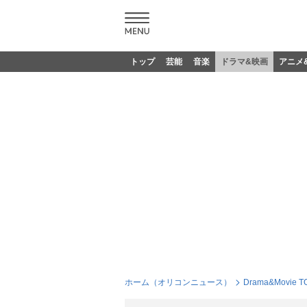
トップ
芸能
音楽
ドラマ&映画
アニメ
ホーム（オリコンニュース）
Drama&Movie T