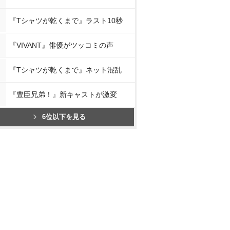
『Tシャツが乾くまで』ラスト10秒
『VIVANT』俳優がツッコミの声
『Tシャツが乾くまで』ネット混乱
『豊臣兄弟！』新キャストが激変
6位以下を見る