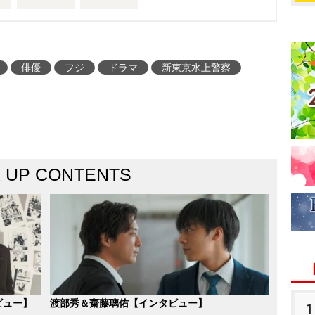
俳優
フジ
ドラマ
新東京水上警察
K UP CONTENTS
ビュー】
渡部秀＆齋藤璃佑【インタビュー】
1