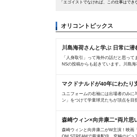
「エゴイストでなければ、この仕事はでき
オリコントピックス
川島海荷さんと学ぶ 日常に潜
「人身取引」って海外の話だと思って
NSの投稿からも起きています。川島
マクドナルドが40年にわたり
ユニフォームの右袖には出場者のみに
ン」をつけて学童球児たちが頂点を目
森崎ウィン×向井康二“両片思
森崎ウィンと向井康二がW主演！映画『（L
OM STREAMで最速配信。究極のピュ