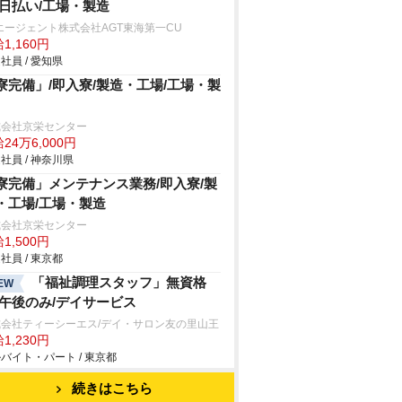
/日払い/工場・製造
エージェント株式会社AGT東海第一CU
1,160円
社員 / 愛知県
寮完備」/即入寮/製造・工場/工場・製
式会社京栄センター
24万6,000円
社員 / 神奈川県
寮完備」メンテナンス業務/即入寮/製
・工場/工場・製造
式会社京栄センター
1,500円
社員 / 東京都
「福祉調理スタッフ」無資格
EW
/午後のみ/デイサービス
式会社ティーシーエス/デイ・サロン友の里山王
1,230円
バイト・パート / 東京都
続きはこちら