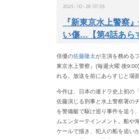
2025-10-28 07:05
『新東京水上警察』
い傷…【第4話あら
俳優の
佐藤隆太
が主演を務める
東京水上警察』(毎週火曜 後9:0
れる。放送を前にあらすじと場
今作は、日本の連ドラ史上初の
佐藤演じる刑事と水上警察署の
を警備艇で駆け巡り事件を追う、
ムエンターテインメント。船や
ケールで描き、犯人の船を追い