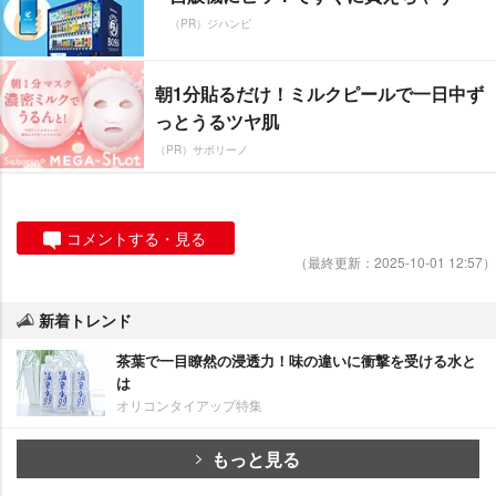
（PR）ジハンピ
朝1分貼るだけ！ミルクピールで一日中ず
っとうるツヤ肌
（PR）サボリーノ
コメントする・見る
（最終更新：2025-10-01 12:57）
新着トレンド
茶葉で一目瞭然の浸透力！味の違いに衝撃を受ける水と
は
オリコンタイアップ特集
もっと見る