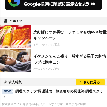
PICK UP
大好評につき再び！ファミマ名物45％増量
キャンペーン
オリコンタイアップ特集
イケメンてんこ盛り！尊すぎる男子の純情
ラブに胸キュン
オリコンタイアップ特集
求人特集
さらに見る
調理スタッフ/調理補助・無資格可の調理師/調理スタッ
NEW
フ
株式会社ニフス 介護付有料老人ホームすこや家・西東京内の厨房