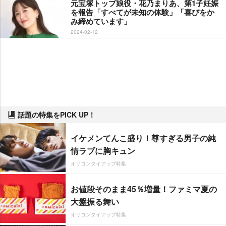
元宝塚トップ娘役・花乃まりあ、第1子妊娠
を報告「すべてが未知の体験」「喜びをか
み締めています」
2024-02-12
話題の特集をPICK UP！
イケメンてんこ盛り！尊すぎる男子の純
情ラブに胸キュン
オリコンタイアップ特集
お値段そのまま45％増量！ファミマ夏の
大盤振る舞い
オリコンタイアップ特集