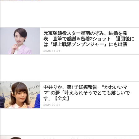
元宝塚娘役スター星南のぞみ、結婚を発
表 直筆で感謝＆密着2ショット 退団後に
は『爆上戦隊ブンブンジャー』にも出演
2025-11-24
中井りか、第1子妊娠報告 “かわいいマ
マ”の夢「叶えられそうでとても嬉しいで
す」【全文】
2024-09-21