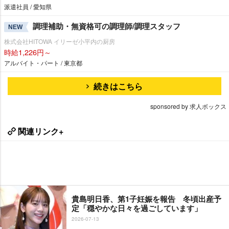
派遣社員 / 愛知県
調理補助・無資格可の調理師/調理スタッフ
NEW
株式会社HITOWA イリーゼ小平内の厨房
時給1,226円～
アルバイト・パート / 東京都
続きはこちら
sponsored by 求人ボックス
関連リンク+
貴島明日香、第1子妊娠を報告 冬頃出産予
定「穏やかな日々を過ごしています」
2026-07-13