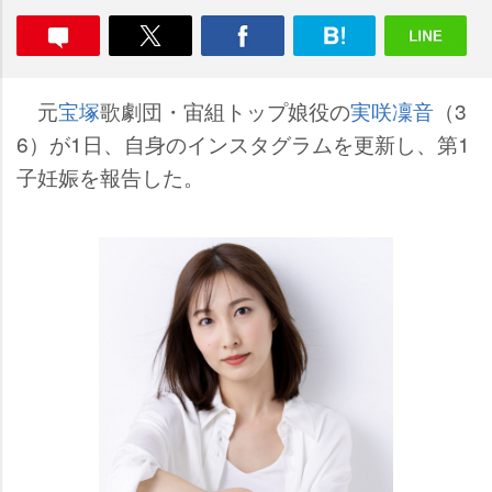
元
宝塚
歌劇団・宙組トップ娘役の
実咲凜音
（3
6）が1日、自身のインスタグラムを更新し、第1
子妊娠を報告した。