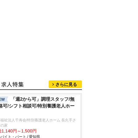
さらに見る
「週2から可」調理スタッフ/無
EW
格可/シフト相談可/特別養護老人ホー
福祉法人千寿会/特別養護老人ホーム 長久手さ
きの家
1,140円～1,500円
バイト・パート / 愛知県