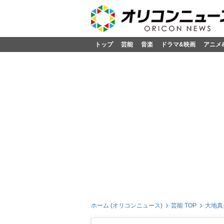
トップ
芸能
音楽
ドラマ&映画
アニメ
ホーム (オリコンニュース)
芸能 TOP
大地真