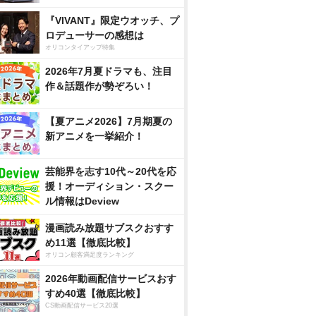
『VIVANT』限定ウオッチ、プ
ロデューサーの感想は
オリコンタイアップ特集
2026年7月夏ドラマも、注目
作＆話題作が勢ぞろい！
【夏アニメ2026】7月期夏の
新アニメを一挙紹介！
芸能界を志す10代～20代を応
援！オーディション・スクー
ル情報はDeview
漫画読み放題サブスクおすす
め11選【徹底比較】
オリコン顧客満足度ランキング
2026年動画配信サービスおす
すめ40選【徹底比較】
CS動画配信サービス20選