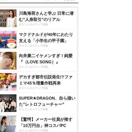
川島海荷さんと学ぶ 日常に潜
む“人身取引”のリアル
オリコンタイアップ特集
マクドナルドが40年にわたり
支える「小学生の甲子園」
オリコンタイアップ特集
向井康二イケメンすぎ！純愛
『（LOVE SONG）』
オリコンタイアップ特集
デカすぎ都市伝説発生!?ファ
ミマ45％増量作戦再来
オリコンタイアップ特集
SUPER★DRAGON、自ら描い
た”レトロフューチャー”
オリコンタイアップ特集
【驚愕】メーカー社員が推す
「10万円台」神コスパPC
オリコンタイアップ特集