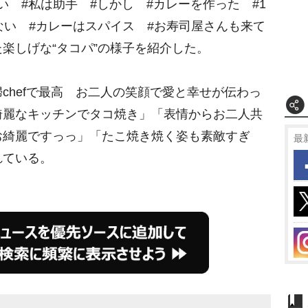
t
しい #私は助手 #しかし #カレーを作った #1
e
ない #カレーはスパイス #お寿司屋さんも来て
楽しげな“タコパ”の様子を紹介した。
hefで最高 お二人の笑顔で愛と幸せが伝わっ
綺麗なキッチンでタコ焼き」「表情からお二人共
お綺麗ですっっ」「たこ焼き焼く姿も素敵すぎ
最
れている。