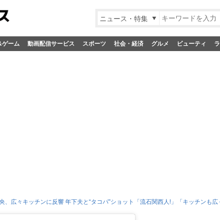
ニュース・特集
&ゲーム
動画配信サービス
スポーツ
社会・経済
グルメ
ビューティ
ラ
央、広々キッチンに反響 年下夫と“タコパ”ショット「流石関西人!」「キッチンも