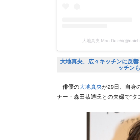
大地真央 Mao Daichi(@daic
大地真央、広々キッチンに反響 
ッチン
俳優の
大地真央
が29日、自
ナー・森田恭通氏との夫婦で“タ