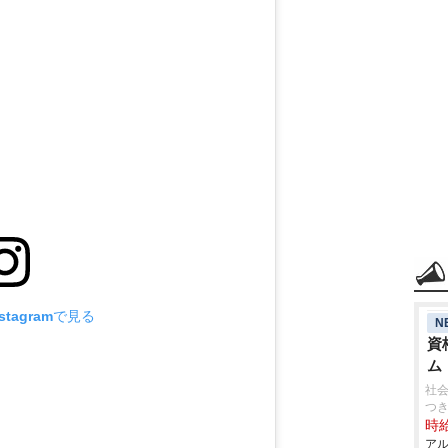
tagramで見る
N
資
ム
社会
つ
時給
アル