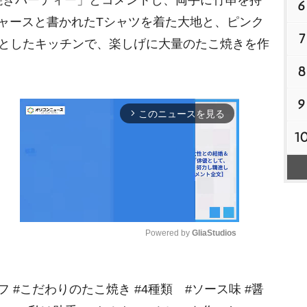
6
ャースと書かれたTシャツを着た大地と、ピンク
7
々としたキッチンで、楽しげに大量のたこ焼きを作
8
9
このニュースを見る
arrow_forward_ios
1
Powered by 
GliaStudios
M
#こだわりのたこ焼き #4種類 #ソース味 #醤
u