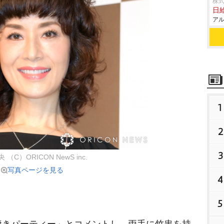
株式
日給
アル
1
2
3
（C）ORICON NewS inc.
写真ページを見る
4
5
きパーティー」とコメントし、両手に竹串を持