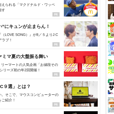
与えられる「マクドナルド・ワッペ
指す
い”にキュンが止まらん！
OVE SONG）』が8／５よりJ:C
アラブ！
ァミマ夏の大盤振る舞い
ミリーマートの人気企画「お値段その
、シリーズ初の年2回開催！
C９選」とは？
い。そこで、マウスコンピューターの
をご紹介！