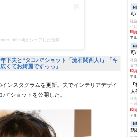
N
可
社会
イ
時給
アル
himao_official)がシェアした投稿
N
可
年下夫と“タコパ”ショット「流石関西人!」「キ
社会
セ
も広くてお綺麗ですっっ」
時給
アル
身のインスタグラムを更新。夫でインテリアデザイ
「
人
コパ”ショットを公開した。
社会
ー
時給
アル
N
誘