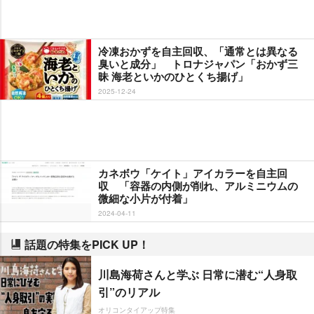
冷凍おかずを自主回収、「通常とは異なる
臭いと成分」 トロナジャパン「おかず三
昧 海老といかのひとくち揚げ」
2025-12-24
カネボウ「ケイト」アイカラーを自主回
収 「容器の内側が削れ、アルミニウムの
微細な小片が付着」
2024-04-11
話題の特集をPICK UP！
川島海荷さんと学ぶ 日常に潜む“人身取
引”のリアル
オリコンタイアップ特集