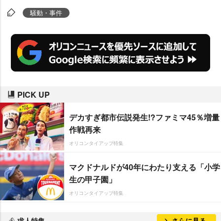
騒動・事件
PICK UP
デカすぎ都市伝説発生!?ファミマ45％増量
作戦再来
オリコンタイアップ特集
マクドナルドが40年にわたり支える「小学
生の甲子園」
オリコンタイアップ特集
求人特集
さらに見る