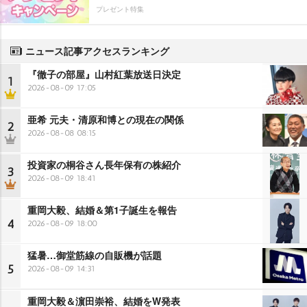
プレゼント特集
ニュース記事アクセスランキング
『徹子の部屋』山村紅葉放送日決定
1
2026-08-09 17:05
亜希 元夫・清原和博との現在の関係
2
2026-08-08 08:15
投資家の桐谷さん長年保有の株紹介
3
2026-08-09 18:41
重岡大毅、結婚＆第1子誕生を報告
4
2026-08-09 18:00
猛暑…御堂筋線の自販機が話題
5
2026-08-09 14:31
重岡大毅＆濵田崇裕、結婚をW発表