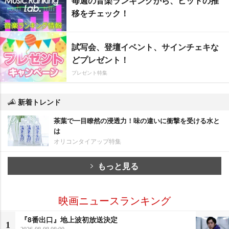
毎週の音楽ランキングから、ヒットの推
移をチェック！
試写会、登壇イベント、サインチェキな
どプレゼント！
プレゼント特集
新着トレンド
茶葉で一目瞭然の浸透力！味の違いに衝撃を受ける水と
は
オリコンタイアップ特集
もっと見る
映画ニュースランキング
『8番出口』地上波初放送決定
1