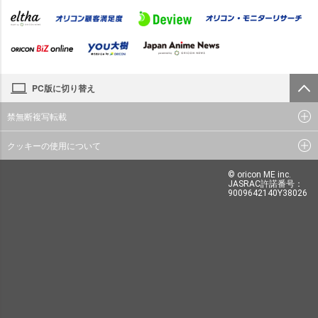
PC版に切り替え
禁無断複写転載
クッキーの使用について
© oricon ME inc.
JASRAC許諾番号：
9009642140Y38026