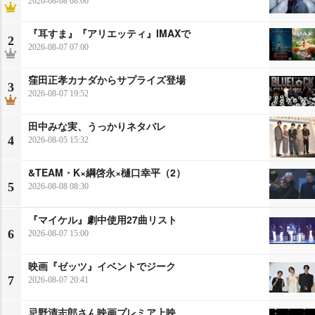
2026-08-08 08:00
『耳すま』『アリエッティ』IMAXで
2
2026-08-07 07:00
窪田正孝カナダからサプライズ登場
3
2026-08-07 19:52
田中みな実、うっかりネタバレ
4
2026-08-05 15:32
&TEAM・K×綱啓永×樋口幸平（2）
5
2026-08-08 08:30
『マイケル』劇中使用27曲リスト
6
2026-08-07 15:00
映画『ゼッツ』イベントでジーク
7
2026-08-07 20:41
忌野清志郎さん映画プレミア上映