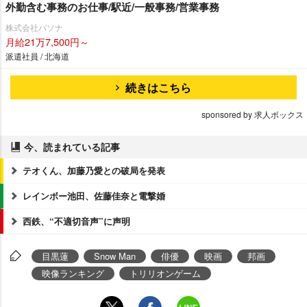
外勤含む事務のお仕事/駅近/一般事務/営業事務
株式会社パソナ
月給21万7,500円～
派遣社員 / 北海道
続きはこちら
sponsored by 求人ボックス
今、読まれている記事
テオくん、加藤乃愛との破局を発表
レインボー池田、佐藤佳奈と電撃婚
西鉄、“不適切音声”に声明
目黒蓮
Snow Man
俳優
映画
邦画
映像ランキング
トリリオンゲーム