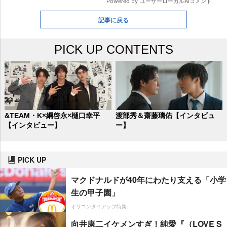
記事に戻る
PICK UP CONTENTS
&TEAM・K×綱啓永×樋口幸平
渡部秀＆齋藤璃佑【インタビュ
【インタビュー】
ー】
PICK UP
マクドナルドが40年にわたり支える「小学
生の甲子園」
オリコンタイアップ特集
向井康二イケメンすぎ！純愛『（LOVE S