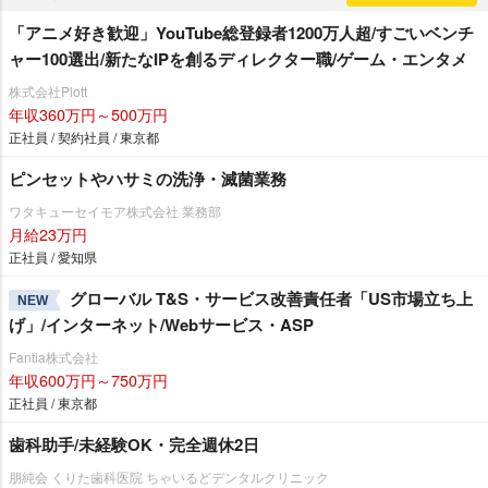
「アニメ好き歓迎」YouTube総登録者1200万人超/すごいベンチ
ャー100選出/新たなIPを創るディレクター職/ゲーム・エンタメ
株式会社Plott
年収360万円～500万円
正社員 / 契約社員 / 東京都
ピンセットやハサミの洗浄・滅菌業務
ワタキューセイモア株式会社 業務部
月給23万円
正社員 / 愛知県
グローバル T&S・サービス改善責任者「US市場立ち上
NEW
げ」/インターネット/Webサービス・ASP
Fantia株式会社
年収600万円～750万円
正社員 / 東京都
歯科助手/未経験OK・完全週休2日
朋純会 くりた歯科医院 ちゃいるどデンタルクリニック