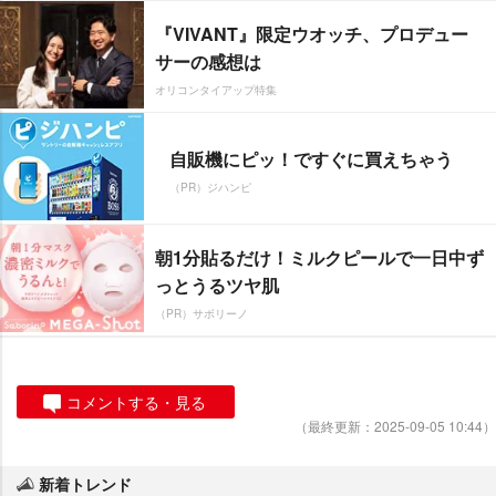
『VIVANT』限定ウオッチ、プロデュー
サーの感想は
オリコンタイアップ特集
自販機にピッ！ですぐに買えちゃう
（PR）ジハンピ
朝1分貼るだけ！ミルクピールで一日中ず
っとうるツヤ肌
（PR）サボリーノ
コメントする・見る
（最終更新：2025-09-05 10:44）
新着トレンド