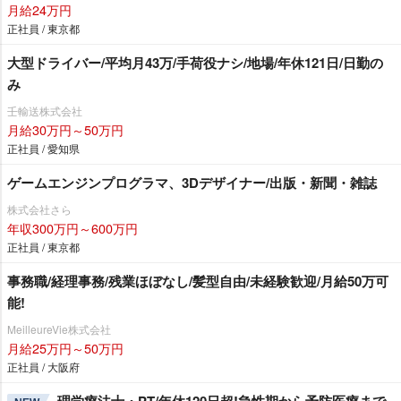
月給24万円
正社員 / 東京都
大型ドライバー/平均月43万/手荷役ナシ/地場/年休121日/日勤の
み
壬輸送株式会社
月給30万円～50万円
正社員 / 愛知県
ゲームエンジンプログラマ、3Dデザイナー/出版・新聞・雑誌
株式会社さら
年収300万円～600万円
正社員 / 東京都
事務職/経理事務/残業ほぼなし/髪型自由/未経験歓迎/月給50万可
能!
MeilleureVie株式会社
月給25万円～50万円
正社員 / 大阪府
理学療法士・PT/年休120日超!急性期から予防医療まで