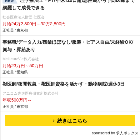
NEW
網羅して成長できる
社会医療法人財団 仁医会
月給24万2,800円～32万2,800円
正社員 / 東京都
事務職/データ入力/残業ほぼなし/服装・ピアス自由/未経験OK/
賞与・昇給あり
MeilleureVie株式会社
月給23万円～50万円
正社員 / 愛知県
獣医師/夜間救急・獣医師資格を活かす・動物病院/週休3日
アニコム先進医療研究所株式会社
年収500万円～
正社員 / 東京都
続きはこちら
sponsored by 求人ボックス