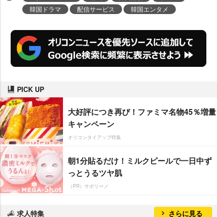
韓国ドラマ
配信サービス
韓国エンタメ
PICK UP
大好評につき再び！ファミマ名物45％増量
キャンペーン
オリコンタイアップ特集
朝1分貼るだけ！ミルクピールで一日中ず
っとうるツヤ肌
（PR）サボリーノ
求人特集
さらに見る