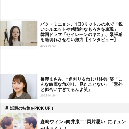
パク・ミニョン、1日3リットルの水で「鋭
いシルエットや感情的なもろさを表現」
韓国ドラマ『セイレーンのキス』、緊張感
を途切れさせない努力【インタビュー】
2026-03-03
長澤まさみ、“角刈り＆ねじり鉢巻”姿「こ
んな綺麗な角刈り、見たことない」「意外
と似合いすぎてるんよ笑」
2022-01-24
話題の特集をPICK UP！
森崎ウィン×向井康二“両片思い”にキュン
が止まらん！