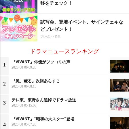
移をチェック！
試写会、登壇イベント、サインチェキな
どプレゼント！
プレゼント特集
ドラマニュースランキング
『VIVANT』俳優がツッコミの声
1
2026-08-06 09:20
『風、薫る』次回あらすじ
2
2026-08-06 08:15
テレ東、東野さん追悼でドラマ放送
3
2026-08-05 15:00
『VIVANT』“昭和の大スター”登場
4
2026-08-05 07:20