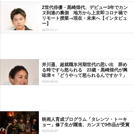
Z世代俳優・黒崎煌代、デビュー3年でカン
ヌ到達の裏側 地方から上京即コロナ禍で
リモート授業→現在・未来へ【インタビュ
ー】
2025-10-11
井川遥、超就職氷河期世代の思い出 辞め
る時ですら怒られる 23歳・黒崎煌代が興
味津々「どうやって怒られるんですか？」
2025-09-02
映画人育成プログラム「タレンツ・トーキ
ョー」修了生が躍進、カンヌで3作品が受賞
2025-05-27