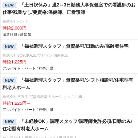
「土日祝休み」週2～3日勤務大学保健室での看護師のお
NEW
仕事/残業なし/要資格:保健師、正看護師
株式会社パソナ
時給2,000円
派遣社員 / 愛知県
「福祉調理スタッフ」無資格可/日勤のみ/高齢者住宅
NEW
株式会社SOYOKAZE/マゼラン 湘南佐島
時給1,225円
アルバイト・パート / 神奈川県
「福祉調理スタッフ」無資格可/シフト相談可/住宅型有
NEW
料老人ホーム
株式会社三五/住宅型有料老人ホーム さんご共和
時給1,225円～
アルバイト・パート / 神奈川県
「未経験OK」調理スタッフ/調理師免許必須/日勤のみ/
NEW
住宅型有料老人ホーム
社会福祉法人青藍会/ハートハウス世田谷岡本