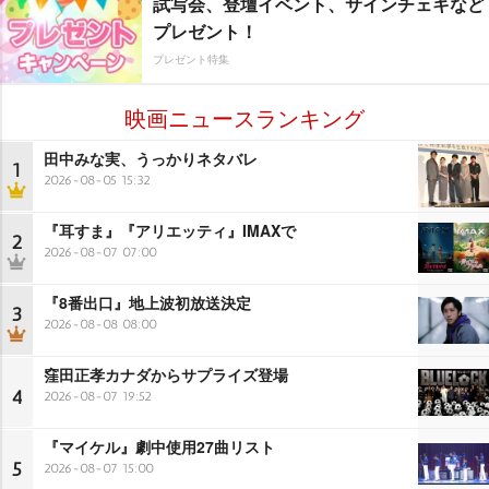
試写会、登壇イベント、サインチェキなど
プレゼント！
プレゼント特集
映画ニュースランキング
田中みな実、うっかりネタバレ
1
2026-08-05 15:32
『耳すま』『アリエッティ』IMAXで
2
2026-08-07 07:00
『8番出口』地上波初放送決定
3
2026-08-08 08:00
窪田正孝カナダからサプライズ登場
4
2026-08-07 19:52
『マイケル』劇中使用27曲リスト
5
2026-08-07 15:00