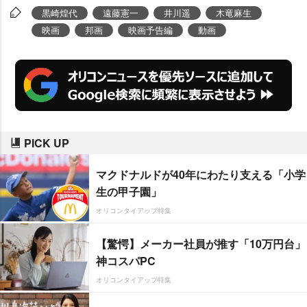
黒崎煌代
遠藤憲一
井川遥
木竜麻生
映画
邦画
映画予告編
動画
PICK UP
マクドナルドが40年にわたり支える「小学
生の甲子園」
オリコンタイアップ特集
【驚愕】メーカー社員が推す「10万円台」
神コスパPC
オリコンタイアップ特集