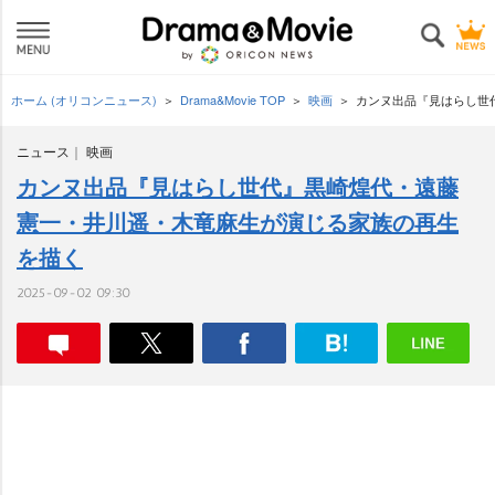
ホーム (オリコンニュース)
Drama&Movie TOP
映画
カンヌ出品『見はらし世
ニュース
映画
カンヌ出品『見はらし世代』黒崎煌代・遠藤
憲一・井川遥・木竜麻生が演じる家族の再生
を描く
2025-09-02 09:30