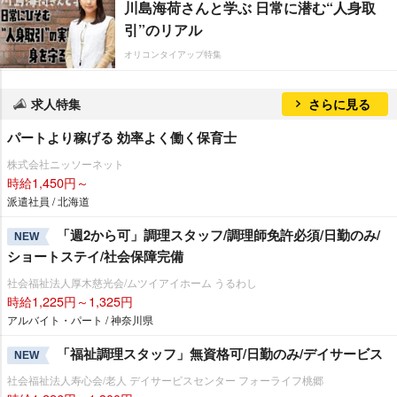
川島海荷さんと学ぶ 日常に潜む“人身取
引”のリアル
オリコンタイアップ特集
求人特集
さらに見る
パートより稼げる 効率よく働く保育士
株式会社ニッソーネット
時給1,450円～
派遣社員 / 北海道
「週2から可」調理スタッフ/調理師免許必須/日勤のみ/
NEW
ショートステイ/社会保障完備
社会福祉法人厚木慈光会/ムツイアイホーム うるわし
時給1,225円～1,325円
アルバイト・パート / 神奈川県
「福祉調理スタッフ」無資格可/日勤のみ/デイサービス
NEW
社会福祉法人寿心会/老人 デイサービスセンター フォーライフ桃郷